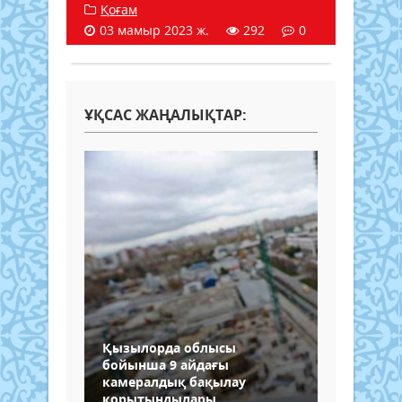
Қоғам
03 мамыр 2023 ж.
292
0
ҰҚСАС ЖАҢАЛЫҚТАР:
Қызылорда облысы
бойынша 9 айдағы
камералдық бақылау
қорытындылары