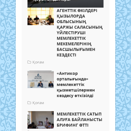
АГЕНТТІК ӨКІЛДЕРІ
ҚЫЗЫЛОРДА
ОБЛЫСЫНЫҢ
ҚАРЖЫ САЛАСЫНЫҢ
ҮЙЛЕСТІРУШІ
МЕМЛЕКЕТТІК
МЕКЕМЕЛЕРІНІҢ
БАСШЫЛЫҒЫМЕН
КЕЗДЕСТІ
Қоғам
«Антикор
орталығында»
мемлекеттік
қызметшілермен
кездесу өткізілді
Қоғам
МЕМЛЕКЕТТІК САТЫП
АЛУҒА БАЙЛАНЫСТЫ
БРИФИНГ ӨТТІ