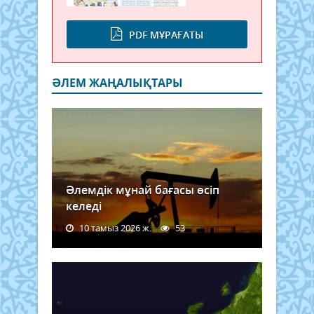
PDF МҰРАҒАТЫ
ӘЛЕМ ЖАҢАЛЫҚТАРЫ
Әлемдік мұнай бағасы өсіп
келеді
10 тамыз 2026 ж.
53