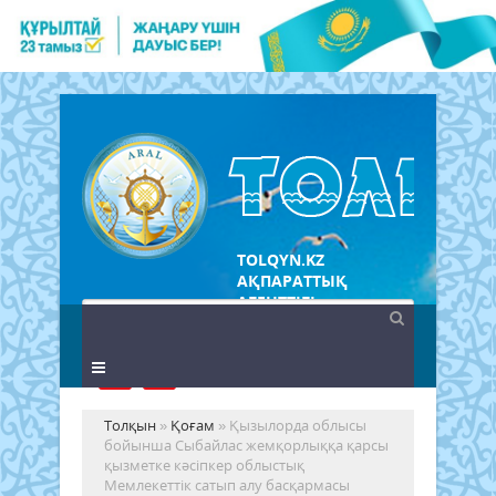
TOLQYN.KZ
АҚПАРАТТЫҚ
АГЕНТТІГІ
Толқын
»
Қоғам
» Қызылорда облысы
бойынша Сыбайлас жемқорлыққа қарсы
қызметке кәсіпкер облыстық
Мемлекеттік сатып алу басқармасы