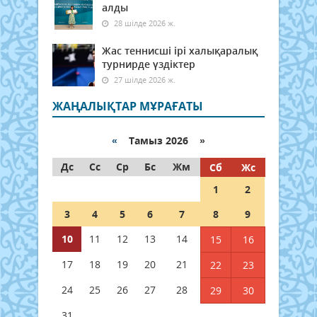
алды
28 шілде 2026 ж.
Жас теннисші ірі халықаралық
турнирде үздіктер
27 шілде 2026 ж.
ЖАҢАЛЫҚТАР МҰРАҒАТЫ
«
Тамыз 2026 »
Дс
Сс
Ср
Бс
Жм
Сб
Жс
1
2
3
4
5
6
7
8
9
10
11
12
13
14
15
16
17
18
19
20
21
22
23
24
25
26
27
28
29
30
31