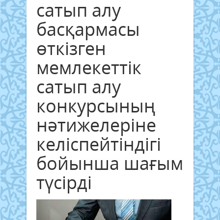
сатып алу
басқармасы
өткізген
мемлекеттік
сатып алу
конкурсының
нәтижелеріне
келіспейтіндігі
бойынша шағым
түсірді