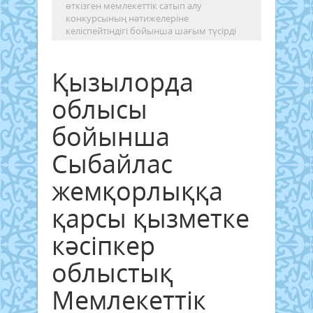
өткізген мемлекеттік сатып алу
конкурсының нәтижелеріне
келіспейтіндігі бойынша шағым түсірді
Қызылорда
облысы
бойынша
Сыбайлас
жемқорлыққа
қарсы қызметке
кәсіпкер
облыстық
Мемлекеттік