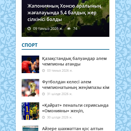
Жапонияның Хонсю аралының
жағалауында 5,4 балдық жер
сілкінісі болды
09 тамыз 2026 ж.
74
СПОРТ
Қазақстандық балуандар әлем
чемпионы атанды
03 тамыз 2026 ж.
Футболдан келесі әлем
чемпионатының жеңімпазы кім
31 шілде 2026 ж.
«Қайрат» пенальти сериясында
«Омонияны» жеңіп,
30 шілде 2026 ж.
Айзере шахматтан қос алтын