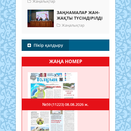
Жаңалықтар
ЗАҢНАМАЛАР ЖАН-
ЖАҚТЫ ТҮСІНДІРІЛДІ
Жаңалықтар
Пікір қалдыру
ЖАҢА НОМЕР
№59 (11223)
08.08.2026 ж.