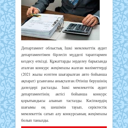
Департамент облыстық Ішкі мемлекеттік аудит
департаментімен бірлесіп мүдделі тараптармен
кездесу өткізді. Құжаттарды зерделеу барысында
аталған конкурс жеңімпазы жалған мәліметтерді
(2021 жылы есептен шығарылған авто бойынша
ақпарат) ұсынғаны анықталған.Өтініш берушінің
дәлелдері расталды. Ішкі мемлекеттік аудит
департаментінің актісі бойынша конкурс
қорытындысы алынып тасталды. Кәсіпкердің
шағымы оң шешімін тауып, серіктестік
мемлекеттік сатып алу конкурсының жеңімпазы
болып танылды.