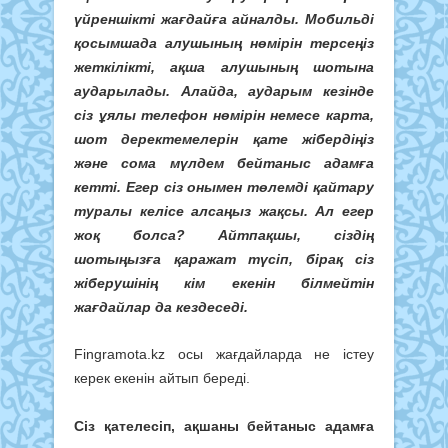
үйреншікті жағдайға айналды. Мобильді
қосымшада алушының нөмірін терсеңіз
жеткілікті, ақша алушының шотына
аударылады. Алайда, аударым кезінде
сіз ұялы телефон нөмірін немесе карта,
шот деректемелерін қате жібердіңіз
және сома мүлдем бейтаныс адамға
кетті. Егер сіз онымен төлемді қайтару
туралы келісе алсаңыз жақсы. Ал егер
жоқ болса? Айтпақшы, сіздің
шотыңызға қаражат түсіп, бірақ сіз
жіберушінің кім екенін білмейтін
жағдайлар да кездеседі.
Fingramota.kz осы жағдайларда не істеу
керек екенін айтып береді.
Сіз қателесіп, ақшаны бейтаныс адамға