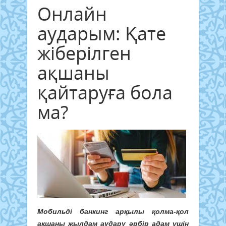
Онлайн
аударым: Қате
жіберілген
ақшаны
қайтаруға бола
ма?
Мобильді банкинг арқылы қолма-қол
ақшаны жылдам аудару әрбір адам үшін