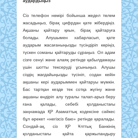
аудардыңыз
Сіз телефон нөмірі бойынша жедел төлем
жасадыңыз, бірақ цифрдан қате жібердіңіз.
Ақшаны қайтару қиын, бірақ қайтаруға
болады. Алушымен хабарласып, қате
аударым жасағаныңызды түсіндіріп көріңіз,
түскен соманы қайтаруды сұраңыз. Ол адам
сізге сенуі және алаяқ ретінде қабылдамауы
үшін шотты тексеруді ұсыныңыз. Алушы
сіздің жағдайыңызды түсініп, содан кейін
ақшаны кері аударыммен қайтаруы мүмкін.
Бас тартқан кезде тек сотқа жүгіну және
ақшаны өндіріп алу туралы талап-арыз беру
ғана қалады, себебі қолданыстағы
заңнамада ҚР Азаматтық кодексіне сәйкес
бұл әрекет «негізсіз баю» ретінде қаралады.
Сондай-ақ, сіз ҚР Ұлттық Банкінің
қолданыстағы қайта қаржыландыру