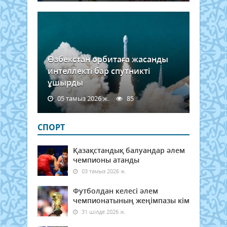
Өзбекстан орбитаға жасанды
интеллекті бар спутникті
ұшырды
05 тамыз 2026 ж.
85
СПОРТ
Қазақстандық балуандар әлем
чемпионы атанды
03 тамыз 2026 ж.
Футболдан келесі әлем
чемпионатының жеңімпазы кім
31 шілде 2026 ж.