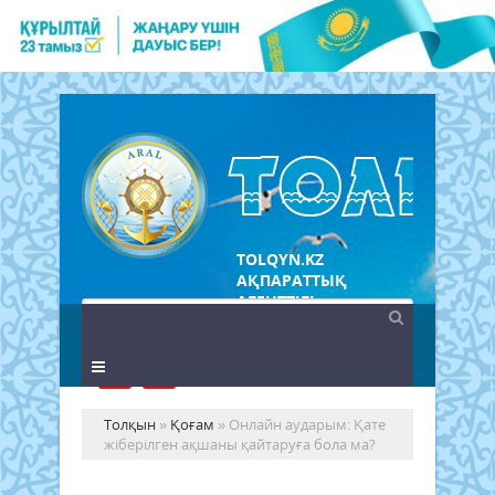
TOLQYN.KZ
АҚПАРАТТЫҚ
АГЕНТТІГІ
Толқын
»
Қоғам
» Онлайн аударым: Қате
жіберілген ақшаны қайтаруға бола ма?