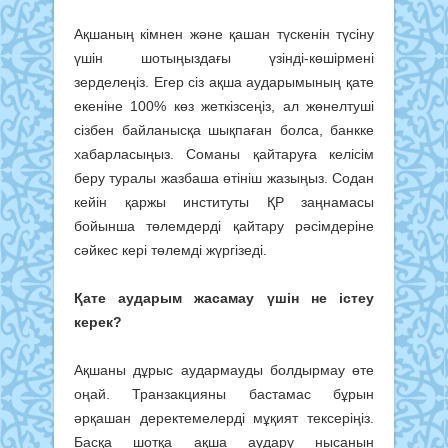
Ақшаның кімнен және қашан түскенін түсіну
үшін шотыңыздағы үзінді-көшірмені
зерделеңіз. Егер сіз ақша аударымының қате
екеніне 100% көз жеткізсеңіз, ал жөнелтуші
сізбен байланысқа шықпаған болса, банкке
хабарласыңыз. Соманы қайтаруға келісім
беру туралы жазбаша өтініш жазыңыз. Содан
кейін қаржы институты ҚР заңнамасы
бойынша төлемдерді қайтару рәсімдеріне
сәйкес кері төлемді жүргізеді.
Қате аударым жасамау үшін не істеу
керек?
Ақшаны дұрыс аудармауды болдырмау өте
оңай. Транзакцияны бастамас бұрын
әрқашан деректемелерді мұқият тексеріңіз.
Басқа шотқа ақша аудару нысанын