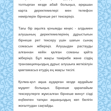
толтырған кезде абай болыңыз, әрқашан
карта деректемелері мен телефон
нөмірлерін бірнеше рет тексеріңіз.
Тағы бір ақылға қонымды кеңес - алдымен
алушының деректемелерінің дұрыстығын
бірнеше рет тексеру үшін шағын сынақ
сомасын жіберіңіз. Алушыдан растауды
алғаннан кейін қалған соманы қайта
жіберіңіз. Бұл жақсы тәжірибе және сіздің
транзакцияңыздың дұрыс алушыға жеткізілуін
қамтамасыз етудің ең жақсы тәсілі.
Қолма-қол ақша аударған кезде әрдайым
мұқият болыңыз. Бірнеше қарапайым
тексерулерге жұмсалған бірнеше минут сізді
еңбекпен тапқан ақшаңыздың көп бөлігін
жоғалтудан сақтайды.