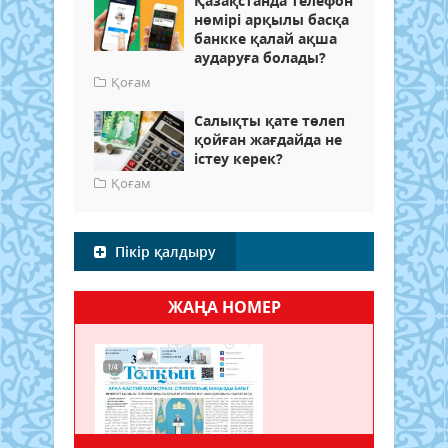
Қазақстанда телефон
нөмірі арқылы басқа
банкке қалай ақша
аударуға болады?
Қоғам
Салықты қате төлеп
қойған жағдайда не
істеу керек?
Қоғам
Пікір қалдыру
ЖАҢА НОМЕР