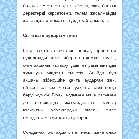
болады. Егер сіз қате жіберіп, жоқ банктік
деректерді көрсетсеңіз, төлем жасалмайды
және ақша автоматты түрде қайтарылады.
Сізге қате аударым түсті
Егер нақтысын айтатын болсақ, әрине сіз
аударымды қате жіберген адамды тауып,
оған ақшаны қайтару үшін өз уақытыңызды
жұмсауға міндетті емессіз. Алайда бұл
ақшаны жіберушіге қайта аударған жөн,
өйткені ол кез келген уақытта сізді сотқа
беруі мүмкін. Бірақ, алдымен ақша расымен
де шотыңызда жатқандығына, мұның
қаржылық алаяқтардың амалы емес
екендігіне көз жеткізіп алу керек.
Сондай-ақ, бұл ақша сізге тиесілі және олар