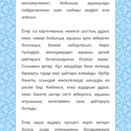
мөлшерлемесі бойынша ақшаңызды
пайдаланғаны үшін сыйақы өндіріп ала
аласыз.
Егер сіз карточканың немесе шоттың дұрыс
емес нөмірі бойынша ақшаны қате жіберген
болсаңыз, банкке хабарласып, бәрін
түсіндіріп, менеджерден ақшаны қалай
қайтаруға болатындығын білуіңіз керек.
Сонымен қатар, бұл жағдайда банк төлемді
біржақты түрде кері қайтара алмайды. Әрбір
банктің осындай мәселелерді шешудің өз
рәсімі бар. Көбінесе, егер аударым дұрыс
емес банктік шотқа сәтті жіберілсе, ақшаны
алушының келісімімен ғана қайтаруға
болады.
Егер ақша аудару процесі жүріп жатқан
болса, онда операцияны болдырмауға