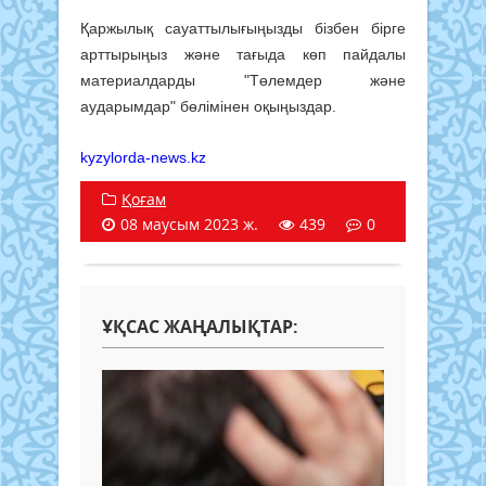
Қаржылық сауаттылығыңызды бізбен бірге
арттырыңыз және тағыда көп пайдалы
материалдарды "Төлемдер және
аударымдар" бөлімінен оқыңыздар.
kyzylorda-news.kz
Қоғам
08 маусым 2023 ж.
439
0
ҰҚСАС ЖАҢАЛЫҚТАР: