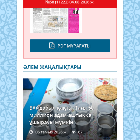
№58 (11222)
04.08.2026 ж.
PDF МҰРАҒАТЫ
ӘЛЕМ ЖАҢАЛЫҚТАРЫ
БҰҰ дабыл қақты: Тағы 50
миллион адам аштыққа
ұшырауы мүмкін
06 тамыз 2026 ж.
67