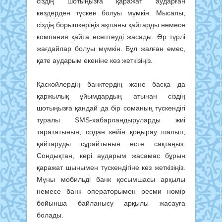
сіздің шотыңызға қаражат аударған
көздерден түскен болуы мүмкін. Мысалы,
сіздің борышкеріңіз ақшаны қайтарды немесе
компания қайта есептеуді жасады. Әр түрлі
жағдайлар болуы мүмкін. Бұл жалған емес,
қате аударым екеніне көз жеткізіңіз.
Қаскөйлердің банктердің және басқа да
қаржылық ұйымдардың атынан сіздің
шотыңызға қандай да бір соманың түскендігі
туралы SMS-хабарландыруларды жиі
тарататынын, содан кейін қоңырау шалып,
қайтаруды сұрайтынын есте сақтаңыз.
Сондықтан, кері аударым жасамас бұрын
қаражат шынымен түскендігіне көз жеткізіңіз.
Мұны мобильді банк қосымшасы арқылы
немесе банк операторымен ресми нөмір
бойынша байланысу арқылы жасауға
болады.