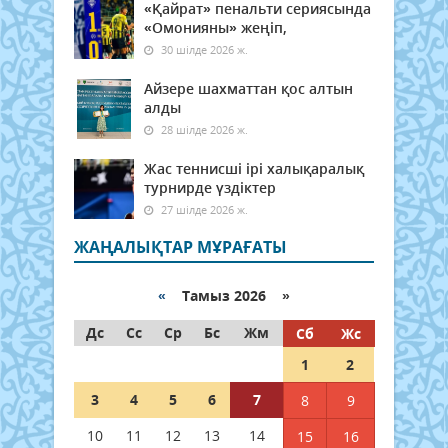
«Қайрат» пенальти сериясында
«Омонияны» жеңіп,
30 шілде 2026 ж.
Айзере шахматтан қос алтын
алды
28 шілде 2026 ж.
Жас теннисші ірі халықаралық
турнирде үздіктер
27 шілде 2026 ж.
ЖАҢАЛЫҚТАР МҰРАҒАТЫ
«
Тамыз 2026 »
Дс
Сс
Ср
Бс
Жм
Сб
Жс
1
2
3
4
5
6
7
8
9
10
11
12
13
14
15
16