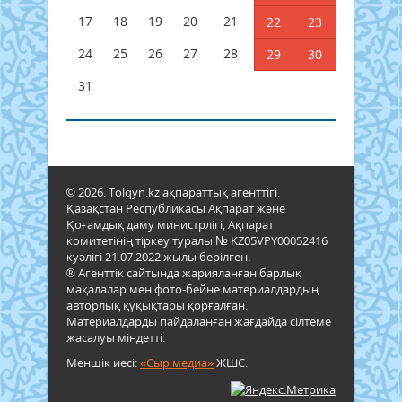
17
18
19
20
21
22
23
24
25
26
27
28
29
30
31
© 2026. Tolqyn.kz ақпараттық агенттігі.
Қазақстан Республикасы Ақпарат және
Қоғамдық даму министрлігі, Ақпарат
комитетінің тіркеу туралы № KZ05VPY00052416
куәлігі 21.07.2022 жылы берілген.
® Агенттік сайтында жарияланған барлық
мақалалар мен фото-бейне материалдардың
авторлық құқықтары қорғалған.
Материалдарды пайдаланған жағдайда сілтеме
жасалуы міндетті.
Меншік иесі:
«Сыр медиа»
ЖШС.