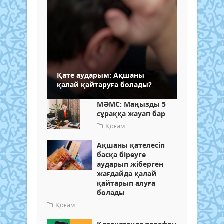
Қате аударым: Ақшаны
қалай қайтаруға болады?
МӘМС: Маңызды 5
сұраққа жауап бар
Қоғам
Ақшаны қателесіп
басқа біреуге
аударып жіберген
жағдайда қалай
қайтарып алуға
болады
Қоғам