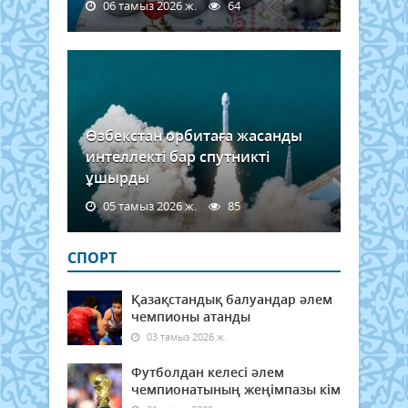
06 тамыз 2026 ж.
64
Өзбекстан орбитаға жасанды
интеллекті бар спутникті
ұшырды
05 тамыз 2026 ж.
85
СПОРТ
Қазақстандық балуандар әлем
чемпионы атанды
03 тамыз 2026 ж.
Футболдан келесі әлем
чемпионатының жеңімпазы кім