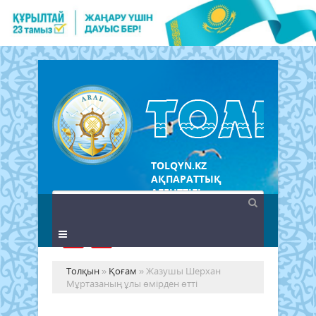
TOLQYN.KZ
АҚПАРАТТЫҚ
АГЕНТТІГІ
Толқын
»
Қоғам
» Жазушы Шерхан
Мұртазаның ұлы өмірден өтті