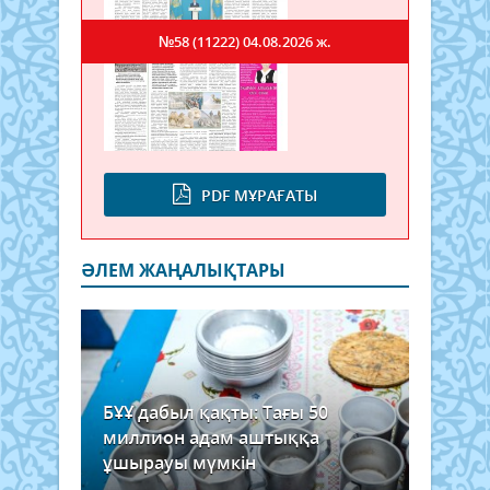
№58 (11222)
04.08.2026 ж.
PDF МҰРАҒАТЫ
ӘЛЕМ ЖАҢАЛЫҚТАРЫ
БҰҰ дабыл қақты: Тағы 50
миллион адам аштыққа
ұшырауы мүмкін