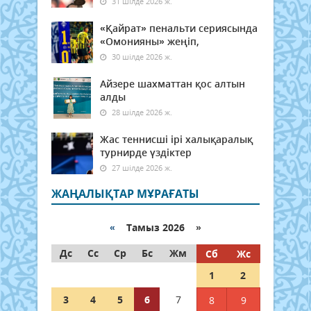
31 шілде 2026 ж.
«Қайрат» пенальти сериясында
«Омонияны» жеңіп,
30 шілде 2026 ж.
Айзере шахматтан қос алтын
алды
28 шілде 2026 ж.
Жас теннисші ірі халықаралық
турнирде үздіктер
27 шілде 2026 ж.
ЖАҢАЛЫҚТАР МҰРАҒАТЫ
«
Тамыз 2026 »
Дс
Сс
Ср
Бс
Жм
Сб
Жс
1
2
3
4
5
6
7
8
9