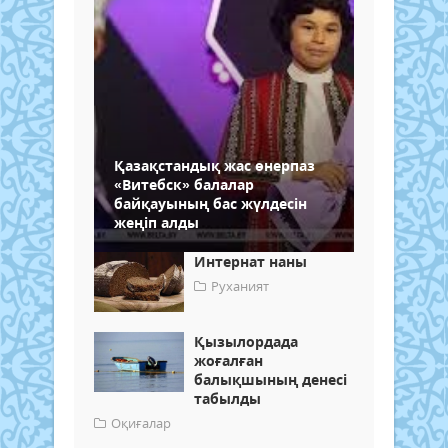
Қазақстандық жас өнерпаз
«Витебск» балалар
байқауының бас жүлдесін
жеңіп алды
Интернат наны
Руханият
Қызылордада
жоғалған
балықшының денесі
табылды
Оқиғалар