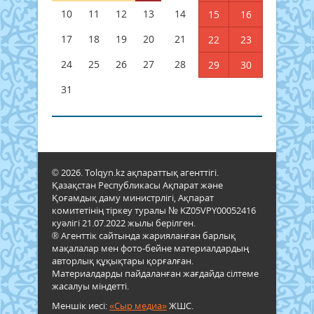
10
11
12
13
14
15
16
17
18
19
20
21
22
23
24
25
26
27
28
29
30
31
© 2026. Tolqyn.kz ақпараттық агенттігі.
Қазақстан Республикасы Ақпарат және
Қоғамдық даму министрлігі, Ақпарат
комитетінің тіркеу туралы № KZ05VPY00052416
куәлігі 21.07.2022 жылы берілген.
® Агенттік сайтында жарияланған барлық
мақалалар мен фото-бейне материалдардың
авторлық құқықтары қорғалған.
Материалдарды пайдаланған жағдайда сілтеме
жасалуы міндетті.
Меншік иесі:
«Сыр медиа»
ЖШС.