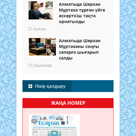
Алматыда Шерхан
Мұртаза тұрған үйге
ескерткіш тақта
орнатылды
Қоғам
Алматыда Шерхан
Мұртазаны соңғы
сапарға шығарып
салды
Оқиғалар
Пікір қалдыру
ЖАҢА НОМЕР