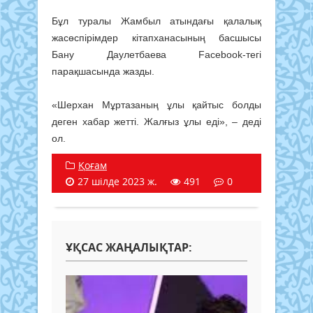
Бұл туралы Жамбыл атындағы қалалық
жасөспірімдер кітапханасының басшысы
Бану Даулетбаева Facebook-тегі
парақшасында жазды.
«Шерхан Мұртазаның ұлы қайтыс болды
деген хабар жетті. Жалғыз ұлы еді», – деді
ол.
Қоғам
27 шілде 2023 ж.
491
0
ҰҚСАС ЖАҢАЛЫҚТАР: