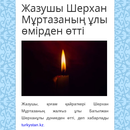
Жазушы Шерхан
Мұртазаның ұлы
өмірден өтті
Жазушы, қоғам қайраткері Шерхан
Мұртазаның жалғыз ұлы Батылжан
Шерханұлы дүниеден өтті, деп хабарлады
turkystan.kz.