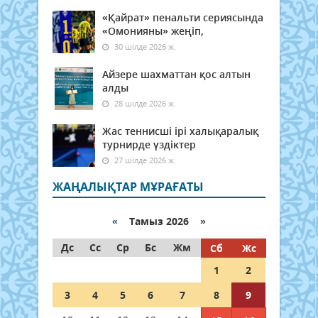
«Қайрат» пенальти сериясында
«Омонияны» жеңіп,
30 шілде 2026 ж.
Айзере шахматтан қос алтын
алды
28 шілде 2026 ж.
Жас теннисші ірі халықаралық
турнирде үздіктер
27 шілде 2026 ж.
ЖАҢАЛЫҚТАР МҰРАҒАТЫ
«
Тамыз 2026 »
Дс
Сс
Ср
Бс
Жм
Сб
Жс
1
2
3
4
5
6
7
8
9