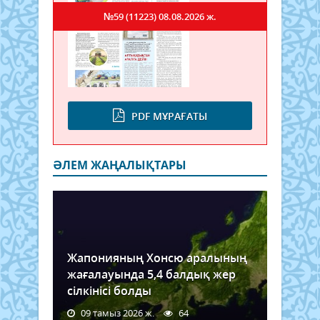
№59 (11223)
08.08.2026 ж.
PDF МҰРАҒАТЫ
ӘЛЕМ ЖАҢАЛЫҚТАРЫ
Жапонияның Хонсю аралының
жағалауында 5,4 балдық жер
сілкінісі болды
09 тамыз 2026 ж.
64