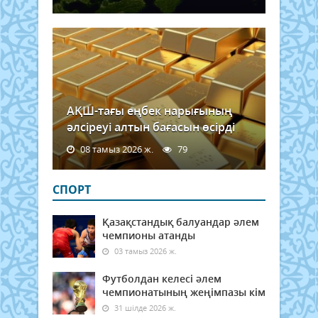
АҚШ-тағы еңбек нарығының
әлсіреуі алтын бағасын өсірді
08 тамыз 2026 ж.
79
СПОРТ
Қазақстандық балуандар әлем
чемпионы атанды
03 тамыз 2026 ж.
Футболдан келесі әлем
чемпионатының жеңімпазы кім
31 шілде 2026 ж.