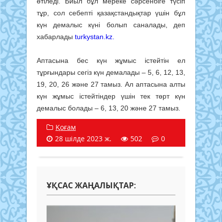
өтіледі. Биыл бұл мереке сәрсенбіге түсіп
тұр, сол себепті қазақстандықтар үшін бұл
күн демалыс күні болып саналады, деп
хабарлады
turkystan.kz.
Аптасына бес күн жұмыс істейтін ел
тұрғындары сегіз күн демалады – 5, 6, 12, 13,
19, 20, 26 және 27 тамыз. Ал аптасына алты
күн жұмыс істейтіндер үшін тек төрт күн
демалыс болады – 6, 13, 20 және 27 тамыз.
Қоғам
28 шілде 2023 ж.
502
0
ҰҚСАС ЖАҢАЛЫҚТАР: