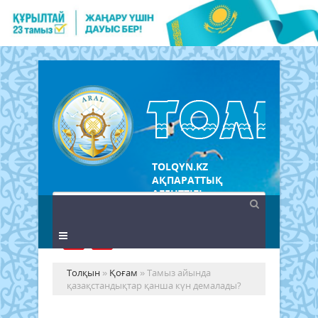
TOLQYN.KZ
АҚПАРАТТЫҚ
АГЕНТТІГІ
Толқын
»
Қоғам
» Тамыз айында
қазақстандықтар қанша күн демалады?