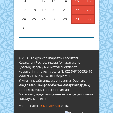
10
11
12
13
14
15
16
17
18
19
20
21
22
23
24
25
26
27
28
29
30
31
© 2026. Tolqyn.kz ақпараттық агенттігі.
Қазақстан Республикасы Ақпарат және
Қоғамдық даму министрлігі, Ақпарат
комитетінің тіркеу туралы № KZ05VPY00052416
куәлігі 21.07.2022 жылы берілген.
® Агенттік сайтында жарияланған барлық
мақалалар мен фото-бейне материалдардың
авторлық құқықтары қорғалған.
Материалдарды пайдаланған жағдайда сілтеме
жасалуы міндетті.
Меншік иесі:
«Сыр медиа»
ЖШС.