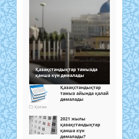
Қазақстандықтар тамызда
қанша күн демалады
Қазақстандықтар
тамыз айында қалай
демалады
Қоғам
2021 жылы
қазақстандықтар
қанша күн
демалады?