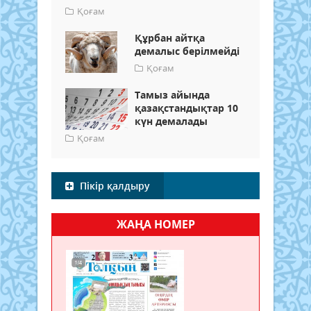
Қоғам
Құрбан айтқа
демалыс берілмейді
Қоғам
Тамыз айында
қазақстандықтар 10
күн демалады
Қоғам
Пікір қалдыру
ЖАҢА НОМЕР