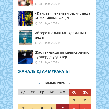
31 шілде 2026 ж.
«Қайрат» пенальти сериясында
«Омонияны» жеңіп,
30 шілде 2026 ж.
Айзере шахматтан қос алтын
алды
28 шілде 2026 ж.
Жас теннисші ірі халықаралық
турнирде үздіктер
27 шілде 2026 ж.
ЖАҢАЛЫҚТАР МҰРАҒАТЫ
«
Тамыз 2026 »
Дс
Сс
Ср
Бс
Жм
Сб
Жс
1
2
3
4
5
6
7
8
9