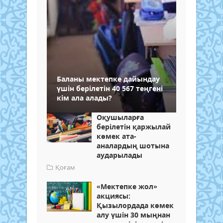
Баланы мектепке дайындау
үшін берілетін 40 567 теңгені
кім ала алады?
Оқушыларға
берілетін қаржылай
көмек ата-
аналардың шотына
аударылады
Қоғам
«Мектепке жол»
акциясы:
Қызылордада көмек
алу үшін 30 мыңнан