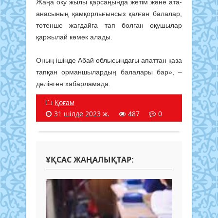
Жаңа оқу жылы қарсаңында жетім және ата-
анасының қамқорлығынсыз қалған балалар,
төтенше жағдайға тап болған оқушылар
қаржылай көмек алады.
Оның ішінде Абай облысындағы апаттан қаза
тапқан орманшылардың балалары бар», –
делінген хабарламада.
Қоғам
31 шілде 2023 ж.
487
0
ҰҚСАС ЖАҢАЛЫҚТАР: