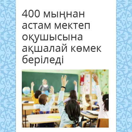
400 мыңнан
астам мектеп
оқушысына
ақшалай көмек
беріледі