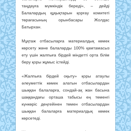
таңдауға мүмкіндік береді», – дейді
Балалардың құқықтарын қорғау комитеті
төрағасының орынбасары Жолдас
Батырхан.
Мұқтаж отбасыларға материалдық көмек
көрсету және балаларды 100% қамтамасыз
ету үшін жалпыға бірдей міндетті орта білім
беру қоры жұмыс істейді.
«Жалпыға бірдей оқыту» қоры атаулы
әлеуметтік көмек алатын отбасылардан
шыққан балаларға, сондай-ақ жан басына
шаққандағы орташа табысы ең төменгі
күнкөріс деңгейінен төмен отбасылардан
шыққан балаларға материалдық көмек
көрсетеді.