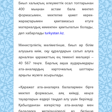
Биыл халықтың әлеуметтік осал топтарынан
400 мыңнан астам бала мектеп
формасымен, мектепке қажет керек-
жарақтарымен қамтамасыз етуге
материалдық көмекпен қамтылатын болады,
деп хабарлады
turkystan.kz.
Министрліктің мәліметінше, биыл әр білім
алушыға киім, оқу құралдарын сатып алуға
арналған қаражаттың ең төменгі мөлшері –
40 567 теңге. Барлық ақша аударымдары
ата-аналардың карточкалық шоттары
арқылы жүзеге асырылады.
«Қаражат ата-аналарға балалармен бірге
мектеп формасын, аяқ киімді, кеңсе
тауарларын өздері таңдап алу үшін беріледі.
Қабылданған өзгерістер ата-аналар мен
балаларға жеткізушілерді өз бетінше