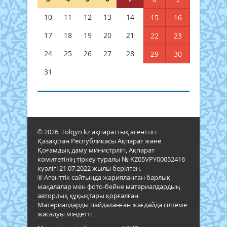
10
11
12
13
14
15
16
17
18
19
20
21
22
23
24
25
26
27
28
29
30
31
© 2026. Tolqyn.kz ақпараттық агенттігі.
Қазақстан Республикасы Ақпарат және
Қоғамдық даму министрлігі, Ақпарат
комитетінің тіркеу туралы № KZ05VPY00052416
куәлігі 21.07.2022 жылы берілген.
® Агенттік сайтында жарияланған барлық
мақалалар мен фото-бейне материалдардың
авторлық құқықтары қорғалған.
Материалдарды пайдаланған жағдайда сілтеме
жасалуы міндетті.