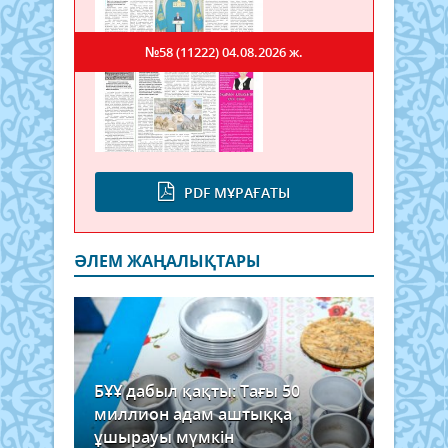
№58 (11222)
04.08.2026 ж.
PDF МҰРАҒАТЫ
ӘЛЕМ ЖАҢАЛЫҚТАРЫ
БҰҰ дабыл қақты: Тағы 50
миллион адам аштыққа
ұшырауы мүмкін