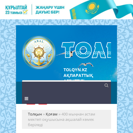
TOLQYN.KZ
АҚПАРАТТЫҚ
АГЕНТТІГІ
Толқын
»
Қоғам
» 400 мыңнан астам
мектеп оқушысына ақшалай көмек
беріледі