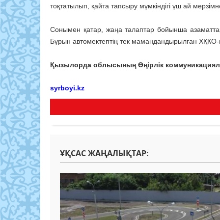
тоқтатылып, қайта тапсыру мүмкіндігі үш ай мерзімн
Сонымен қатар, жаңа талаптар бойынша азаматтар
Бұрын автомектептің тек мамандандырылған ХҚКО-н
Қызылорда облысының Өңірлік коммуникациял
syrboyi.kz
ҰҚСАС ЖАҢАЛЫҚТАР: