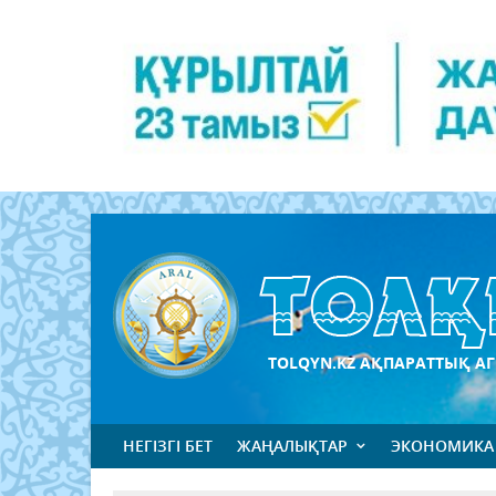
TOLQYN.KZ АҚПАРАТТЫҚ АГ
НЕГІЗГІ БЕТ
ЖАҢАЛЫҚТАР
ЭКОНОМИКА