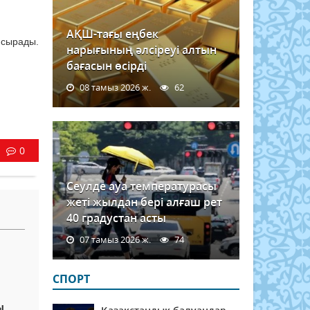
АҚШ-тағы еңбек
псырады.
нарығының әлсіреуі алтын
бағасын өсірді
08 тамыз 2026 ж.
62
0
Сеулде ауа температурасы
жеті жылдан бері алғаш рет
40 градустан асты
07 тамыз 2026 ж.
74
СПОРТ
ы