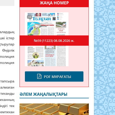
ЖАҢА НОМЕР
лғалардың
кі істер
№59 (11223)
08.08.2026 ж.
қтырулар
Өңірлік
 полиция
 полиция
PDF МҰРАҒАТЫ
 тапсыра
 алмаған
мтиханды
ӘЛЕМ ЖАҢАЛЫҚТАРЫ
тиханның
дігі тек
 емтихан