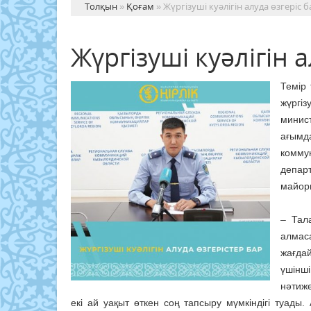
Толқын
»
Қоғам
» Жүргізуші куәлігін алуда өзгеріс б
Жүргізуші куәлігін 
Темір 
жүргіз
минис
ағымд
комму
депар
майор
– Тал
алмаса
жағда
үшінш
нәтиж
екі ай уақыт өткен соң тапсыру мүмкіндігі туады