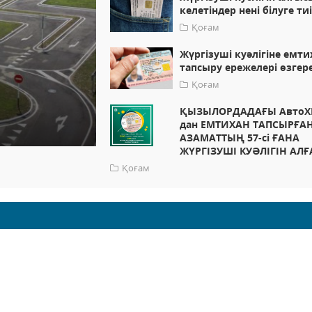
келетіндер нені білуге тиі
Қоғам
Жүргізуші куәлігіне емти
тапсыру ережелері өзгер
Қоғам
ҚЫЗЫЛОРДАДАҒЫ АвтоХ
дан ЕМТИХАН ТАПСЫРҒАН
АЗАМАТТЫҢ 57-сі ҒАНА
ЖҮРГІЗУШІ КУӘЛІГІН АЛҒ
Қоғам