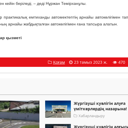
ен кейін беріледі, – деді Нұржан Темірханұлы.
 практикалық емтиханды автомектептің арнайы автокөлігімен та
ың арнайы жабдықталған автокөлігімен ғана тапсыра алатын.
ар қызметі
Қоғам
23 тамыз 2023 ж.
470
Жүргізуші куәлігін алуға
үміткерлердің назарына!
Хабарландыру
Жүргізуші куәлігін алғыс