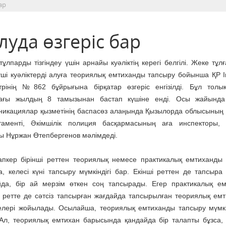
ар
алуда өзгеріс бар
тұлпарды тізгіндеу үшін арнайы куәліктің керегі белгілі. Жеке тұ
уші куәліктерді алуға теориялық емтиханды тапсыру бойынша ҚР Іш
трінің №862 бұйрығына бірқатар өзгеріс енгізілді. Бұл толы
ағы жылдың 8 тамызынан бастап күшіне енді. Осы жайында 
никациялар қызметінің баспасөз алаңында Қызылорда облысының
таменті, Әкімшілік полиция басқармасының аға инспекторы,
ы Нұржан Өтепбергенов мәлімдеді.
апкер бірінші реттен теориялық немесе практикалық емтиханды
, келесі күні тапсыру мүмкіндігі бар. Екінші реттен де тапсыра
йда, бір ай мерзім өткен соң тапсырады. Егер практикалық е
і ретте де сәтсіз тапсырған жағдайда тапсырылған теориялық ем
елері жойылады. Осылайша, теориялық емтиханды тапсыру мүмкін
. Ал, теориялық емтихан барысында қандайда бір талапты бұзса,