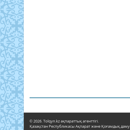
© 2026. Tolqyn.kz ақпараттық агенттігі.
Қазақстан Республикасы Ақпарат және Қоғамдық даму м