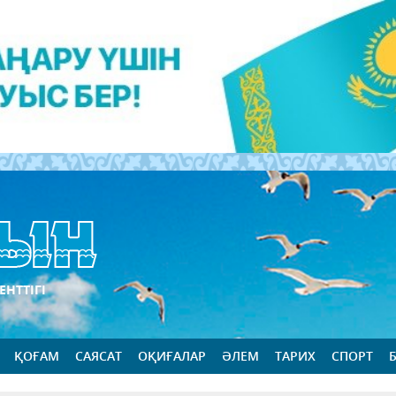
ЕНТТІГІ
ҚОҒАМ
САЯСАТ
ОҚИҒАЛАР
ӘЛЕМ
ТАРИХ
СПОРТ