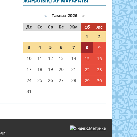
ЖАҢАЛЫҚТАР МҰРАҒАТЫ
«
Тамыз 2026 »
Дс
Сс
Ср
Бс
Жм
Сб
Жс
1
2
3
4
5
6
7
8
9
10
11
12
13
14
15
16
17
18
19
20
21
22
23
24
25
26
27
28
29
30
31
лігі