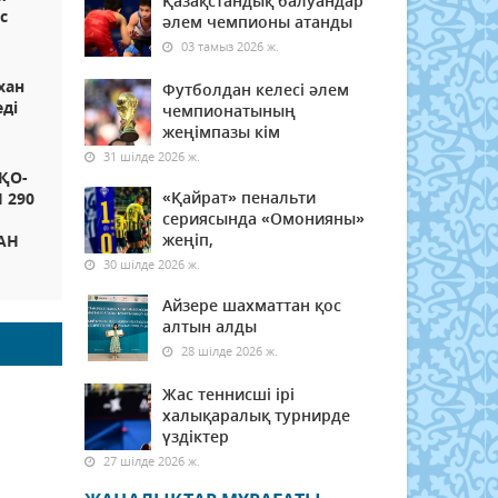
Қазақстандық балуандар
с
әлем чемпионы атанды
03 тамыз 2026 ж.
хан
Футболдан келесі әлем
еді
чемпионатының
жеңімпазы кім
31 шілде 2026 ж.
ҚО-
«Қайрат» пенальти
 290
сериясында «Омонияны»
жеңіп,
АН
30 шілде 2026 ж.
Айзере шахматтан қос
алтын алды
28 шілде 2026 ж.
Жас теннисші ірі
халықаралық турнирде
үздіктер
27 шілде 2026 ж.