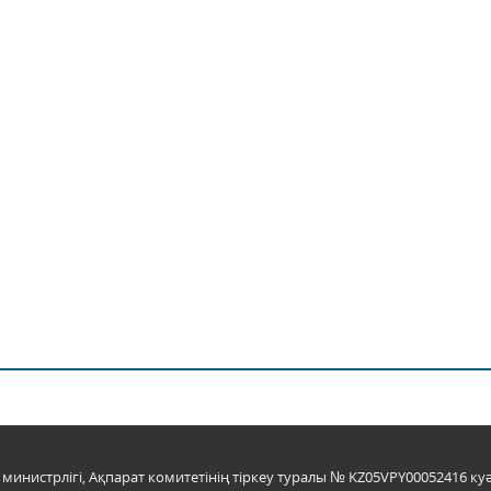
инистрлігі, Ақпарат комитетінің тіркеу туралы № KZ05VPY00052416 куә