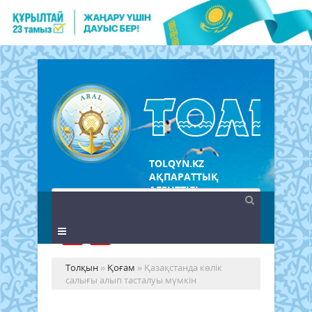
TOLQYN.KZ
АҚПАРАТТЫҚ
АГЕНТТІГІ
Толқын
»
Қоғам
» Қазақстанда көлік
салығы алып тасталуы мүмкін