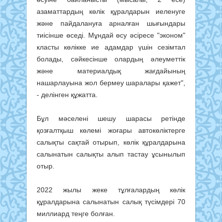
азаматтардың көлік құралдарын иеленуге
және пайдалануға арналған шығындары
тиісінше өседі. Мұндай өсу әсіресе "эконом"
класты көлікке ие адамдар үшін сезімтал
болады, сәйкесінше олардың әлеуметтік
және материалдық жағдайының
нашарлауына жол бермеу шаралары қажет",
- делінген құжатта.
Бұл мәселені шешу шарасы ретінде
қозғалтқыш көлемі жоғары автокөліктерге
салықты сақтай отырып, көлік құралдарына
салынатын салықты алып тастау ұсынылып
отыр.
2022 жылы жеке тұлғалардың көлік
құралдарына салынатын салық түсімдері 70
миллиард теңге болған.