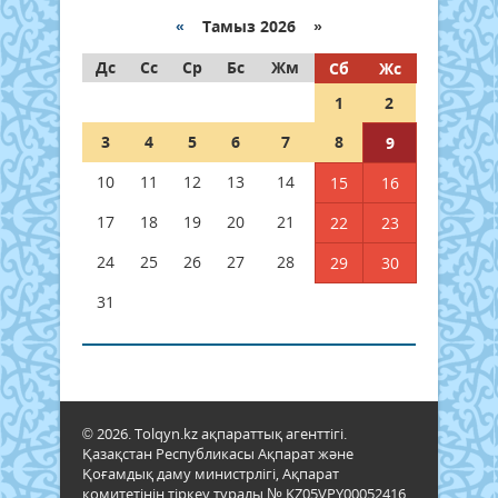
«
Тамыз 2026 »
Дс
Сс
Ср
Бс
Жм
Сб
Жс
1
2
3
4
5
6
7
8
9
10
11
12
13
14
15
16
17
18
19
20
21
22
23
24
25
26
27
28
29
30
31
© 2026. Tolqyn.kz ақпараттық агенттігі.
Қазақстан Республикасы Ақпарат және
Қоғамдық даму министрлігі, Ақпарат
комитетінің тіркеу туралы № KZ05VPY00052416