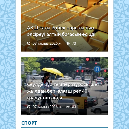
АҚШ-тағы еңбек нарығының
әлсіреуі алтын бағасын өсірді
08 тамыз 2026 ж.
73
Сеулде ауа температурасы жеті
жылдан бері алғаш рет 40
градустан асты
07 тамыз 2026 ж.
83
СПОРТ