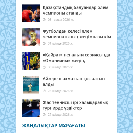
Қазақстандық балуандар әлем
чемпионы атанды
03 тамыз 2026 ж.
Футболдан келесі әлем
чемпионатының жеңімпазы кім
31 шілде 2026 ж.
«Қайрат» пенальти сериясында
«Омонияны» жеңіп,
30 шілде 2026 ж.
Айзере шахматтан қос алтын
алды
28 шілде 2026 ж.
Жас теннисші ірі халықаралық
турнирде үздіктер
27 шілде 2026 ж.
ЖАҢАЛЫҚТАР МҰРАҒАТЫ