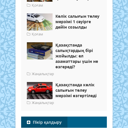
Қоғам
Көлік салығын төлеу
мерзімі 1 сәуірге
дейін созылды
Қоғам
Қазақстанда
салықтардың бірі
жойылды: ел
азаматтары үшін не
өзгереді?
Жаңалықтар
Қазақстанда көлік
салығын төлеу
мерзімі өзгертіледі
Жаңалықтар
Пікір қалдыру