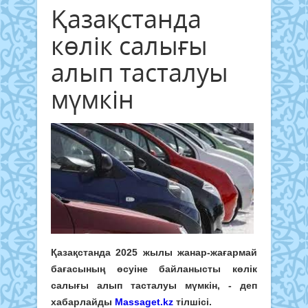
Қазақстанда
көлік салығы
алып тасталуы
мүмкін
Қазақстанда 2025 жылы жанар-жағармай
бағасының өсуіне байланысты көлік
салығы алып тасталуы мүмкін, - деп
хабарлайды
Massaget.kz
тілшісі.