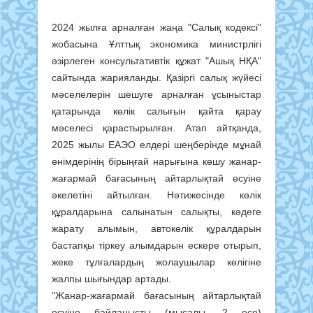
2024 жылға арналған жаңа "Салық кодексі"
жобасына Ұлттық экономика министрлігі
әзірлеген консультативтік құжат "Ашық НҚА"
сайтында жарияланды. Қазіргі салық жүйесі
мәселелерін шешуге арналған ұсыныстар
қатарында көлік салығын қайта қарау
мәселесі қарастырылған. Атап айтқанда,
2025 жылы ЕАЭО елдері шеңберінде мұнай
өнімдерінің бірыңғай нарығына көшу жанар-
жағармай бағасының айтарлықтай өсуіне
әкелетіні айтылған. Нәтижесінде көлік
құралдарына салынатын салықты, кәдеге
жарату алымын, автокөлік құралдарын
бастапқы тіркеу алымдарын ескере отырып,
жеке тұлғалардың жолаушылар көлігіне
жалпы шығындар артады.
"Жанар-жағармай бағасының айтарлықтай
өсуіне байланысты (мысалы, 2 есе)