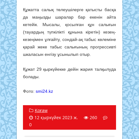
Құжатта салық төлеушілерге қатысты басқа
да маңызды шаралар бар екенін айта
кетейік. Мысалы, қосылған құн салығын
(тауардың түпкілікті құнына кіретін) кезең-
кезеңімен ұлғайту, сондай-ақ табыс көлеміне
қарай жеке табыс салығының прогрессивті
шкаласын енгізу ұсынылып отыр.
Құжат 29 қыркүйекке дейін жария талқылуда
болады.
Фото:
smi24.kz
Қоғам
12 қыркүйек 2023 ж.
260
0