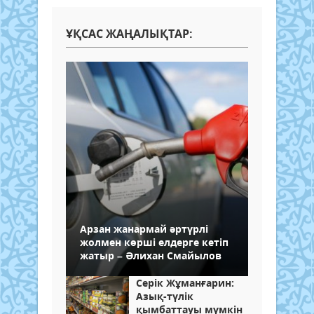
ҰҚСАС ЖАҢАЛЫҚТАР:
Арзан жанармай әртүрлі
жолмен көрші елдерге кетіп
жатыр – Әлихан Смайылов
Серік Жұманғарин:
Азық-түлік
қымбаттауы мүмкін