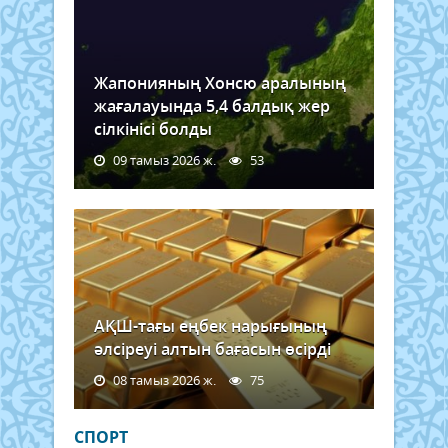
Жапонияның Хонсю аралының
жағалауында 5,4 балдық жер
сілкінісі болды
09 тамыз 2026 ж.
53
АҚШ-тағы еңбек нарығының
әлсіреуі алтын бағасын өсірді
08 тамыз 2026 ж.
75
СПОРТ