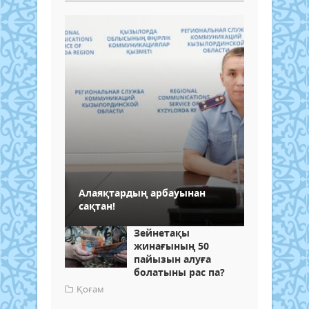
Алаяқтардың арбауынан
сақтан!
Зейнетақы
жинағының 50
пайызын алуға
болатыны рас па?
Қоғам