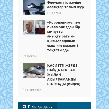
Әлеуметтік желіде
алаяқтар толып жүр
Қоғам
«Коронавирус пен
пневмониядан бір
минутта
айықтыратын»
қызылордалық
емшінің қызметі
тоқтатылды
Қоғам
​ҚАСИЕТТІ ЖЕРДЕ
ПАЙДА БОЛҒАН
ЖЫЛАН
АҚЫРЗАМАНДЫ
БОЛЖАДЫ (видео)
Оқиғалар
Пікір қалдыру