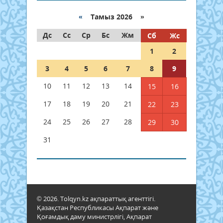
«
Тамыз 2026 »
Дс
Сс
Ср
Бс
Жм
Сб
Жс
1
2
3
4
5
6
7
8
9
10
11
12
13
14
15
16
17
18
19
20
21
22
23
24
25
26
27
28
29
30
31
© 2026. Tolqyn.kz ақпараттық агенттігі.
Қазақстан Республикасы Ақпарат және
Қоғамдық даму министрлігі, Ақпарат