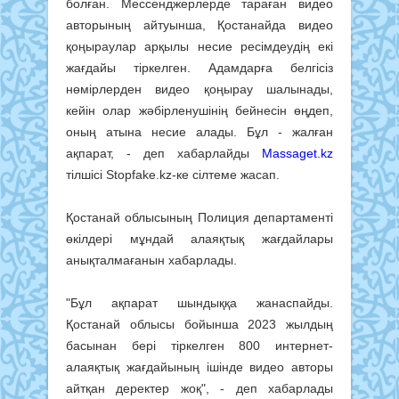
болған. Мессенджерлерде тараған видео
авторының айтуынша, Қостанайда видео
қоңыраулар арқылы несие ресімдеудің екі
жағдайы тіркелген. Адамдарға белгісіз
нөмірлерден видео қоңырау шалынады,
кейін олар жәбірленушінің бейнесін өңдеп,
оның атына несие алады. Бұл - жалған
ақпарат, - деп хабарлайды
Massaget.kz
тілшісі Stopfake.kz-ке сілтеме жасап.
Қостанай облысының Полиция департаменті
өкілдері мұндай алаяқтық жағдайлары
анықталмағанын хабарлады.
"Бұл ақпарат шындыққа жанаспайды.
Қостанай облысы бойынша 2023 жылдың
басынан бері тіркелген 800 интернет-
алаяқтық жағдайының ішінде видео авторы
айтқан деректер жоқ", - деп хабарлады