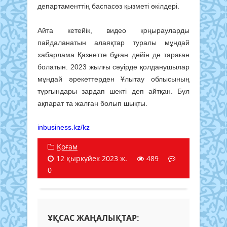
департаменттің баспасөз қызметі өкілдері.
Айта кетейік, видео қоңырауларды
пайдаланатын алаяқтар туралы мұндай
хабарлама Қазнетте бұған дейін де тараған
болатын. 2023 жылғы сәуірде қолданушылар
мұндай әрекеттерден Ұлытау облысының
тұрғындары зардап шекті деп айтқан. Бұл
ақпарат та жалған болып шықты.
inbusiness.kz/kz
Қоғам
12 қыркүйек 2023 ж.
489
0
ҰҚСАС ЖАҢАЛЫҚТАР: