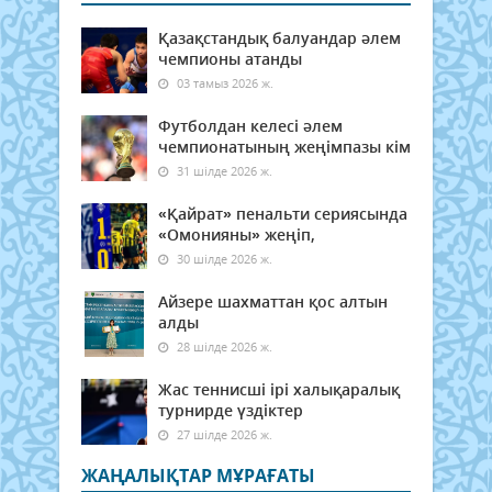
Қазақстандық балуандар әлем
чемпионы атанды
03 тамыз 2026 ж.
Футболдан келесі әлем
чемпионатының жеңімпазы кім
31 шілде 2026 ж.
«Қайрат» пенальти сериясында
«Омонияны» жеңіп,
30 шілде 2026 ж.
Айзере шахматтан қос алтын
алды
28 шілде 2026 ж.
Жас теннисші ірі халықаралық
турнирде үздіктер
27 шілде 2026 ж.
ЖАҢАЛЫҚТАР МҰРАҒАТЫ