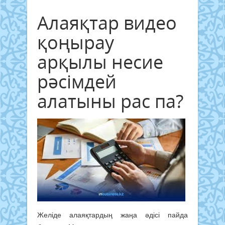
Алаяқтар видео
қоңырау
арқылы несие
рәсімдей
алатыны рас па?
Желіде алаяқтардың жаңа әдісі пайда