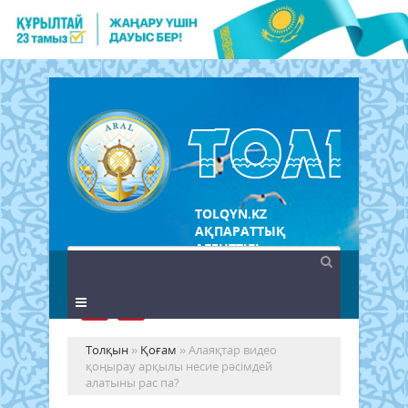
TOLQYN.KZ
АҚПАРАТТЫҚ
АГЕНТТІГІ
Толқын
»
Қоғам
» Алаяқтар видео
қоңырау арқылы несие рәсімдей
алатыны рас па?