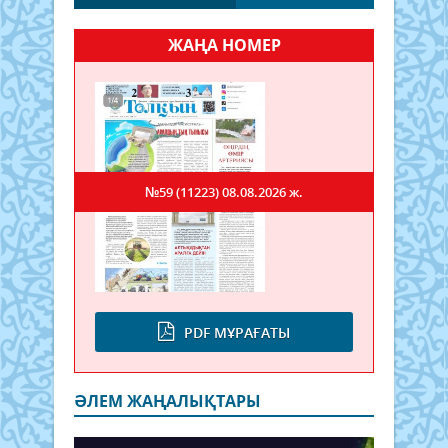
ЖАҢА НОМЕР
№59 (11223)
08.08.2026 ж.
PDF МҰРАҒАТЫ
ӘЛЕМ ЖАҢАЛЫҚТАРЫ