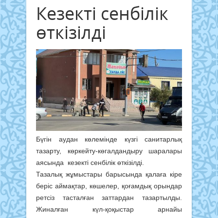
Кезекті сенбілік
өткізілді
Бүгін аудан көлемінде күзгі санитарлық
тазарту, көркейту-көгалдандыру шаралары
аясында кезекті сенбілік өткізілді.
Тазалық жұмыстары барысында қалаға кіре
беріс аймақтар, көшелер, қоғамдық орындар
ретсіз тасталған заттардан тазартылды.
Жиналған күл-қоқыстар арнайы