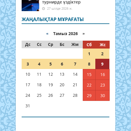
турнирде үздіктер
27 шілде 2026 ж.
ЖАҢАЛЫҚТАР МҰРАҒАТЫ
«
Тамыз 2026 »
Дс
Сс
Ср
Бс
Жм
Сб
Жс
1
2
3
4
5
6
7
8
9
10
11
12
13
14
15
16
17
18
19
20
21
22
23
24
25
26
27
28
29
30
31