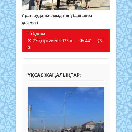
Арал ауданы әкімдігінің баспасөз
қызметі
Қоғам
23 қыркүйек 2023 ж.
441
0
ҰҚСАС ЖАҢАЛЫҚТАР: