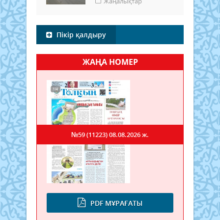
Жаңалықтар
Пікір қалдыру
ЖАҢА НОМЕР
№59 (11223)
08.08.2026 ж.
PDF МҰРАҒАТЫ