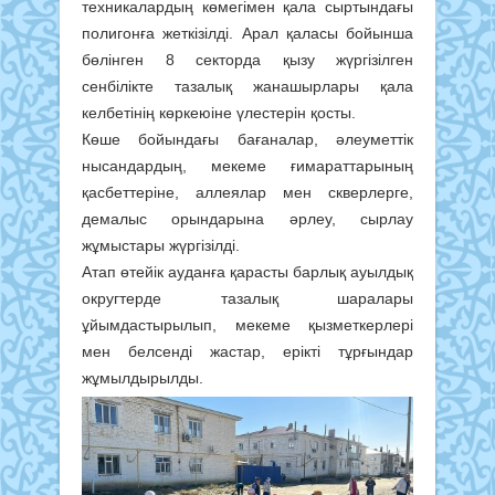
техникалардың көмегімен қала сыртындағы
полигонға жеткізілді. Арал қаласы бойынша
бөлінген 8 секторда қызу жүргізілген
сенбілікте тазалық жанашырлары қала
келбетінің көркеюіне үлестерін қосты.
Көше бойындағы бағаналар, әлеуметтік
нысандардың, мекеме ғимараттарының
қасбеттеріне, аллеялар мен скверлерге,
демалыс орындарына әрлеу, сырлау
жұмыстары жүргізілді.
Атап өтейік ауданға қарасты барлық ауылдық
округтерде тазалық шаралары
ұйымдастырылып, мекеме қызметкерлері
мен белсенді жастар, ерікті тұрғындар
жұмылдырылды.