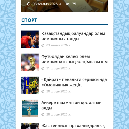
08 тамыз 2026 ж.
75
СПОРТ
Қазақстандық балуандар әлем
чемпионы атанды
03 тамыз 2026 ж.
Футболдан келесі әлем
чемпионатының жеңімпазы кім
31 шілде 2026 ж.
«Қайрат» пенальти сериясында
«Омонияны» жеңіп,
30 шілде 2026 ж.
Айзере шахматтан қос алтын
алды
28 шілде 2026 ж.
Жас теннисші ірі халықаралық