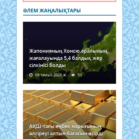
ӘЛЕМ ЖАҢАЛЫҚТАРЫ
Жапонияның Хонсю аралының
жағалауында 5,4 балдық жер
сілкінісі болды
09 тамыз 2026 ж.
53
АҚШ-тағы еңбек нарығының
әлсіреуі алтын бағасын өсірді