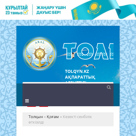
TOLQYN.KZ
АҚПАРАТТЫҚ
АГЕНТТІГІ
Толқын
»
Қоғам
» Кезекті сенбілік
өткізілді