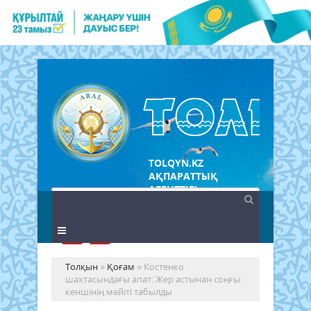
TOLQYN.KZ
АҚПАРАТТЫҚ
АГЕНТТІГІ
Толқын
»
Қоғам
» Костенко
шахтасындағы апат: Жер астынан соңғы
кеншінің мәйіті табылды