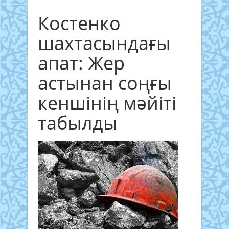
Костенко
шахтасындағы
апат: Жер
астынан соңғы
кеншінің мәйіті
табылды