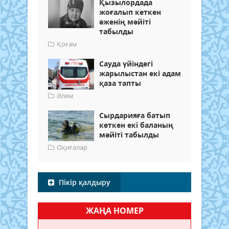
Қызылордада
жоғалып кеткен
әженің мәйіті
табылды
Қоғам
Сауда үйіндегі
жарылыстан екі адам
қаза тапты
Әлем
Сырдарияға батып
кеткен екі баланың
мәйіті табылды
Оқиғалар
Пікір қалдыру
ЖАҢА НОМЕР