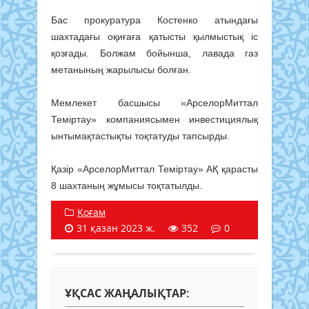
Бас прокуратура Костенко атындағы
шахтадағы оқиғаға қатысты қылмыстық іс
қозғады. Болжам бойынша, лавада газ
метанының жарылысы болған.
Мемлекет басшысы «АрселорМиттал
Теміртау» компаниясымен инвестициялық
ынтымақтастықты тоқтатуды тапсырды.
Қазір «АрселорМиттал Теміртау» АҚ қарасты
8 шахтаның жұмысы тоқтатылды.
Қоғам
31 қазан 2023 ж.
352
0
ҰҚСАС ЖАҢАЛЫҚТАР: