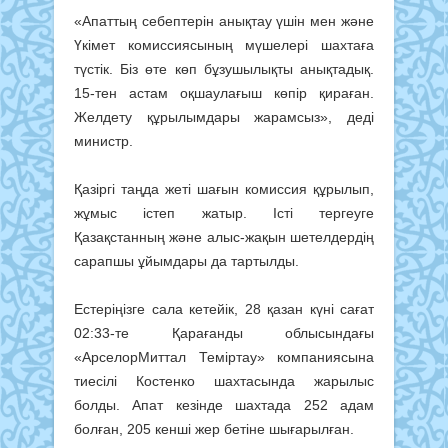
«Апаттың себептерін анықтау үшін мен және
Үкімет комиссиясының мүшелері шахтаға
түстік. Біз өте көп бұзушылықты анықтадық.
15-тен астам оқшаулағыш көпір қираған.
Желдету құрылымдары жарамсыз», деді
министр.
Қазіргі таңда жеті шағын комиссия құрылып,
жұмыс істеп жатыр. Істі тергеуге
Қазақстанның және алыс-жақын шетелдердің
сарапшы ұйымдары да тартылды.
Естеріңізге сала кетейік, 28 қазан күні сағат
02:33-те Қарағанды облысындағы
«АрселорМиттал Теміртау» компаниясына
тиесілі Костенко шахтасында жарылыс
болды. Апат кезінде шахтада 252 адам
болған, 205 кенші жер бетіне шығарылған.