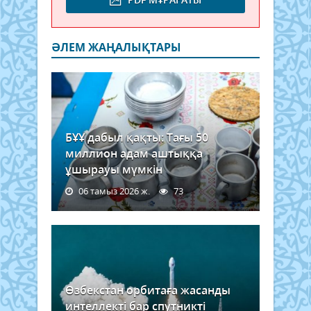
ӘЛЕМ ЖАҢАЛЫҚТАРЫ
БҰҰ дабыл қақты: Тағы 50
миллион адам аштыққа
ұшырауы мүмкін
06 тамыз 2026 ж.
73
Өзбекстан орбитаға жасанды
интеллекті бар спутникті