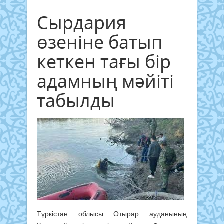
Сырдария
өзеніне батып
кеткен тағы бір
адамның мәйіті
табылды
Түркістан облысы Отырар ауданының