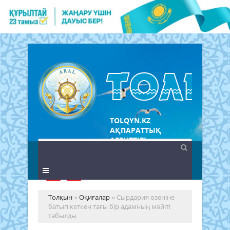
TOLQYN.KZ
АҚПАРАТТЫҚ
АГЕНТТІГІ
Толқын
»
Оқиғалар
» Сырдария өзеніне
батып кеткен тағы бір адамның мәйіті
табылды