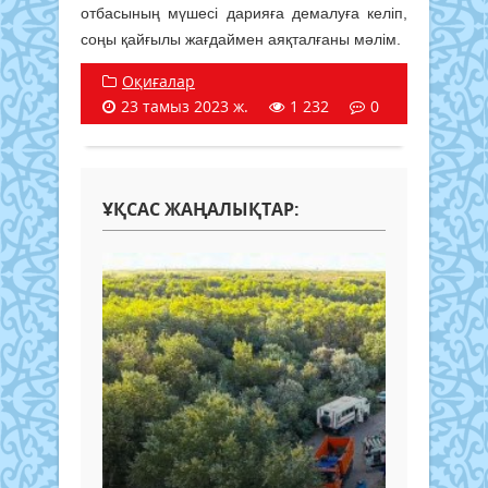
отбасының мүшесі дарияға демалуға келіп,
соңы қайғылы жағдаймен аяқталғаны мәлім.
Оқиғалар
23 тамыз 2023 ж.
1 232
0
ҰҚСАС ЖАҢАЛЫҚТАР: