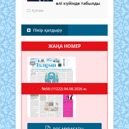
өлі күйінде табылды
Қоғам
Пікір қалдыру
ЖАҢА НОМЕР
№58 (11222)
04.08.2026 ж.
PDF МҰРАҒАТЫ