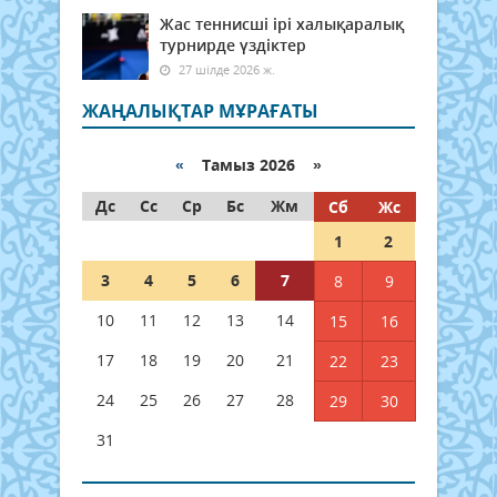
Жас теннисші ірі халықаралық
турнирде үздіктер
27 шілде 2026 ж.
ЖАҢАЛЫҚТАР МҰРАҒАТЫ
«
Тамыз 2026 »
Дс
Сс
Ср
Бс
Жм
Сб
Жс
1
2
3
4
5
6
7
8
9
10
11
12
13
14
15
16
17
18
19
20
21
22
23
24
25
26
27
28
29
30
31