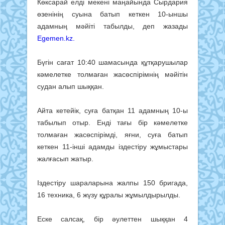
Көксарай елді мекені маңайында Сырдария
өзенінің суына батып кеткен 10-ыншы
адамның мәйіті табылды, деп жазады
Egemen.kz.
Бүгін сағат 10:40 шамасында құтқарушылар
кәмелетке толмаған жасөспірімнің мәйітін
судан алып шыққан.
Айта кетейік, суға батқан 11 адамның 10-ы
табылып отыр. Енді тағы бір кәмелетке
толмаған жасөспірімді, яғни, суға батып
кеткен 11-інші адамды іздестіру жұмыстары
жалғасып жатыр.
Іздестіру шараларына жалпы 150 бригада,
16 техника, 6 жүзу құралы жұмылдырылды.
Еске салсақ, бір әулеттен шыққан 4