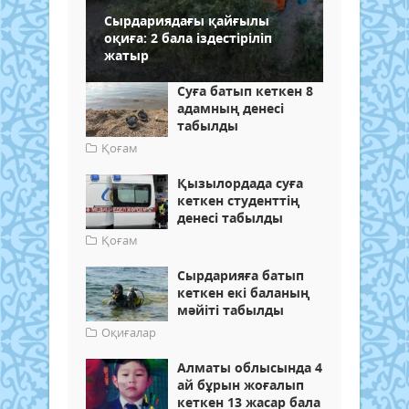
Сырдариядағы қайғылы
оқиға: 2 бала іздестіріліп
жатыр
Суға батып кеткен 8
адамның денесі
табылды
Қоғам
Қызылордада суға
кеткен студенттің
денесі табылды
Қоғам
Сырдарияға батып
кеткен екі баланың
мәйіті табылды
Оқиғалар
Алматы облысында 4
ай бұрын жоғалып
кеткен 13 жасар бала