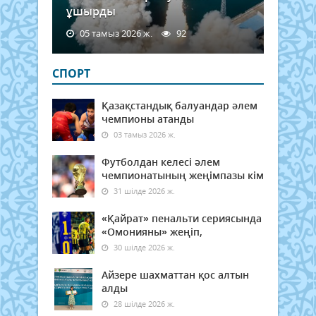
ұшырды
05 тамыз 2026 ж.
92
СПОРТ
Қазақстандық балуандар әлем
чемпионы атанды
03 тамыз 2026 ж.
Футболдан келесі әлем
чемпионатының жеңімпазы кім
31 шілде 2026 ж.
«Қайрат» пенальти сериясында
«Омонияны» жеңіп,
30 шілде 2026 ж.
Айзере шахматтан қос алтын
алды
28 шілде 2026 ж.