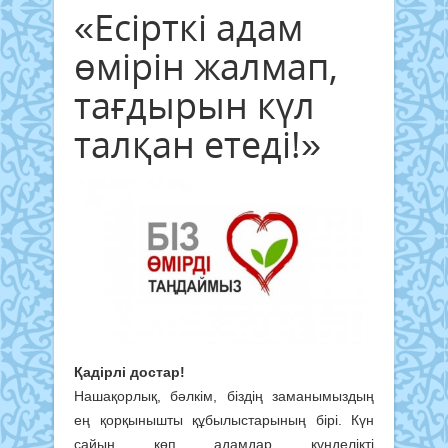
«Есірткі адам
өмірін жалмап,
тағдырын күл
талқан етеді!»
Қадірлі достар!
Нашақорлық, бәлкім, біздің заманымыздың
ең қорқынышты құбылыстарының бірі. Күн
сайын көп адамдар күнделікті