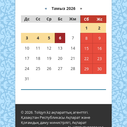
«
Тамыз 2026 »
Дс
Сс
Ср
Бс
Жм
Сб
Жс
1
2
3
4
5
6
7
8
9
10
11
12
13
14
15
16
17
18
19
20
21
22
23
24
25
26
27
28
29
30
31
© 2026. Tolqyn.kz ақпараттық агенттігі.
Қазақстан Республикасы Ақпарат және
Қоғамдық даму министрлігі, Ақпарат