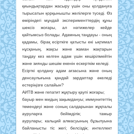
қиындықтардан жасыру үшін оны қолдануға
тырысатын қорқынышты желілерге түседі. Өз
өміріндегі мұндай эксперименттердің құны
шексіз жоғары, ал нәтижелер кейде
қайтымсыз болады. Адамның таңдауы - оның
қадамы, бірақ есірткіге қатысты екі ықтимал
нұсқаның, жақсы және жаман жақтарын
таңдау кез келген адам үшін кешірілмейтін
және зиянды шешім екенін ескерткім келеді.
Есірткі қолдану адам ағзасына және оның
денсаулығына қандай зардаптар әкеледі
естеріңізге салайын?
АИТВ және гепатит жұқтыру қаупі жоғары;
бауыр мен мидың зақымдануы; иммунитеттің
төмендеуі және соның салдарынан жұқпалы
ауруларға бейімділік; тамыр
аурулары; кальций алмасуының бұзылуына
байланысты тіс жегі; белсіздік; интеллект