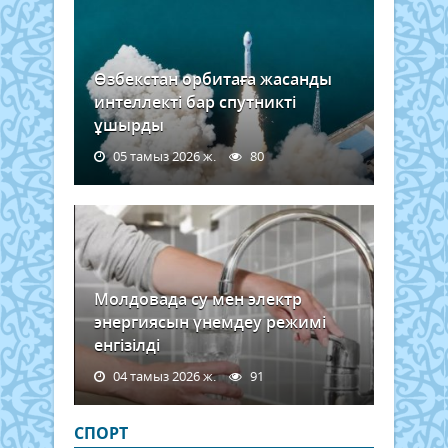
Өзбекстан орбитаға жасанды
интеллекті бар спутникті
ұшырды
05 тамыз 2026 ж.
80
Молдовада су мен электр
энергиясын үнемдеу режимі
енгізілді
04 тамыз 2026 ж.
91
СПОРТ