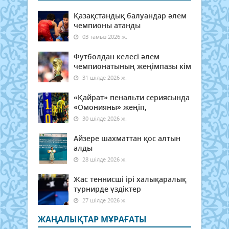
Қазақстандық балуандар әлем
чемпионы атанды
03 тамыз 2026 ж.
Футболдан келесі әлем
чемпионатының жеңімпазы кім
31 шілде 2026 ж.
«Қайрат» пенальти сериясында
«Омонияны» жеңіп,
30 шілде 2026 ж.
Айзере шахматтан қос алтын
алды
28 шілде 2026 ж.
Жас теннисші ірі халықаралық
турнирде үздіктер
27 шілде 2026 ж.
ЖАҢАЛЫҚТАР МҰРАҒАТЫ