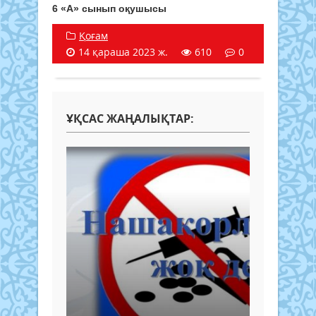
6 «А» сынып оқушысы
Қоғам
14 қараша 2023 ж.
610
0
ҰҚСАС ЖАҢАЛЫҚТАР: