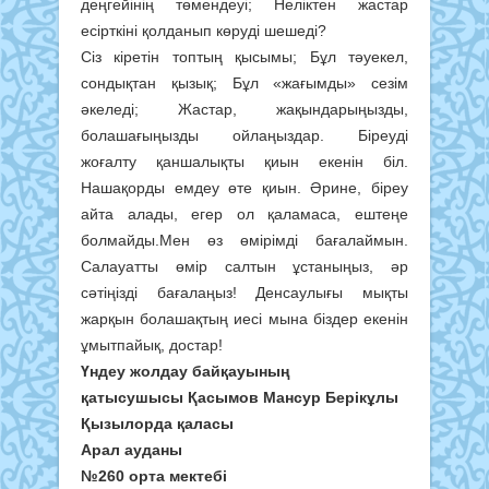
деңгейінің төмендеуі; Неліктен жастар
есірткіні қолданып көруді шешеді?
Сіз кіретін топтың қысымы; Бұл тәуекел,
сондықтан қызық; Бұл «жағымды» сезім
әкеледі; Жастар, жақындарыңызды,
болашағыңызды ойлаңыздар. Біреуді
жоғалту қаншалықты қиын екенін біл.
Нашақорды емдеу өте қиын. Әрине, біреу
айта алады, егер ол қаламаса, ештеңе
болмайды.Мен өз өмірімді бағалаймын.
Салауатты өмір салтын ұстаныңыз, әр
сәтіңізді бағалаңыз! Денсаулығы мықты
жарқын болашақтың иесі мына біздер екенін
ұмытпайық, достар!
Үндеу жолдау байқауының
қатысушысы Қасымов Мансур Берікұлы
Қызылорда қаласы
Арал ауданы
№260 орта мектебі