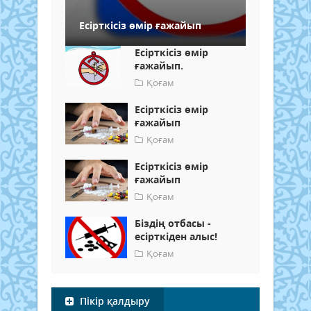
Есірткісіз өмір ғажайып
Есірткісіз өмір
ғажайып.
Қоғам
Есірткісіз өмір
ғажайып
Қоғам
Есірткісіз өмір
ғажайып
Қоғам
Біздің отбасы -
есірткіден алыс!
Қоғам
Пікір қалдыру