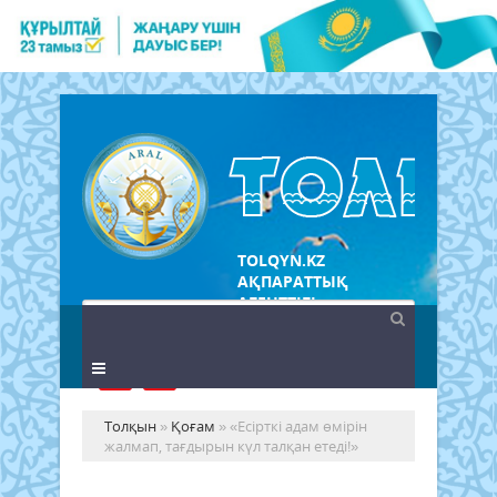
TOLQYN.KZ
АҚПАРАТТЫҚ
АГЕНТТІГІ
Толқын
»
Қоғам
» «Есірткі адам өмірін
жалмап, тағдырын күл талқан етеді!»