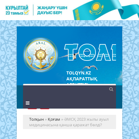
TOLQYN.KZ
АҚПАРАТТЫҚ
АГЕНТТІГІ
Толқын
»
Қоғам
» ӘМСҚ 2023 жылы ауыл
медицинасына қанша қаражат бөлді?