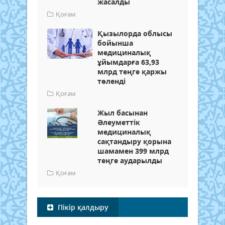
жасалды
Қоғам
Қызылорда облысы
бойынша
медициналық
ұйымдарға 63,93
млрд теңге қаржы
төленді
Қоғам
Жыл басынан
Әлеуметтік
медициналық
сақтандыру қорына
шамамен 399 млрд
теңге аударылды
Қоғам
Пікір қалдыру