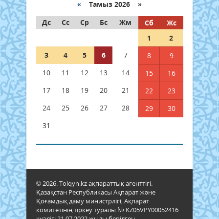
«
Тамыз 2026 »
Дс
Сс
Ср
Бс
Жм
Сб
Жс
1
2
3
4
5
6
7
8
9
10
11
12
13
14
15
16
17
18
19
20
21
22
23
24
25
26
27
28
29
30
31
© 2026. Tolqyn.kz ақпараттық агенттігі.
Қазақстан Республикасы Ақпарат және
Қоғамдық даму министрлігі, Ақпарат
комитетінің тіркеу туралы № KZ05VPY00052416
куәлігі 21.07.2022 жылы берілген.