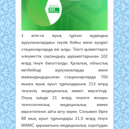
1 млн-ға жуық тұрғын аудандық
ауруханалардағы тәулік бойғы және күндізгі
стационарларда ем алды. Тиісті қызметтерге
әлеуметтік сақтандыру қаражаттарынан 102
млрд теңге бағытталды. Қалалық, облыстық
көпбейінді ауруханаларда және
мамандандырылған стационарларда 700
мыңға жуық ауыл тұрғындарына 213 млрд
теңгенің медициналық көмегі көрсетілді.
Оның ішінде 21 млрд теңгеге жоғары
технологиялық медициналық көмек
көрсетілгенін айта кету керек. Сонымен бірге
88 мың ауыл тұрғындары 21,5 млрд теңге
МӘМС қаражатына медициналық оңалтудан