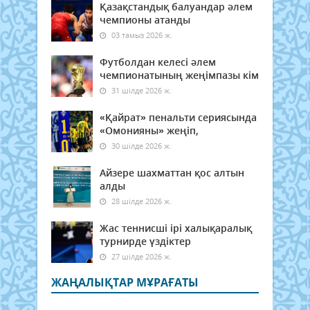
Қазақстандық балуандар әлем
чемпионы атанды
03 тамыз 2026 ж.
Футболдан келесі әлем
чемпионатының жеңімпазы кім
31 шілде 2026 ж.
«Қайрат» пенальти сериясында
«Омонияны» жеңіп,
30 шілде 2026 ж.
Айзере шахматтан қос алтын
алды
28 шілде 2026 ж.
Жас теннисші ірі халықаралық
турнирде үздіктер
27 шілде 2026 ж.
ЖАҢАЛЫҚТАР МҰРАҒАТЫ