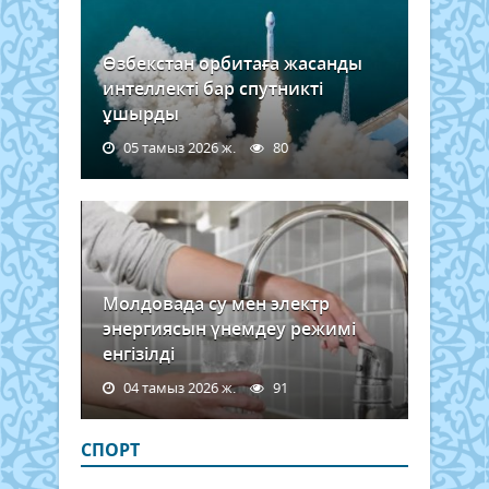
Өзбекстан орбитаға жасанды
интеллекті бар спутникті
ұшырды
05 тамыз 2026 ж.
80
Молдовада су мен электр
энергиясын үнемдеу режимі
енгізілді
04 тамыз 2026 ж.
91
СПОРТ