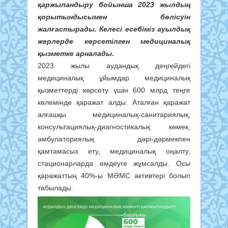
қаржыландыру бойынша 2023 жылдың
қорытындысымен бөлісуін
жалғастырады. Келесі есебіміз ауылдық
жерлерде көрсетілген медициналық
қызметке арналады.
2023 жылы аудандық деңгейдегі
медициналық ұйымдар медициналық
қызметтерді көрсету үшін 600 млрд теңге
көлемінде қаражат алды. Аталған қаражат
алғашқы медициналық-санитариялық,
консультациялық-диагностикалық көмек,
амбулаториялық дәрі-дәрмекпен
қамтамасыз ету, медициналық оңалту,
стационарларда емдеуге жұмсалды. Осы
қаражаттың 40%-ы МӘМС активтері болып
табылады.