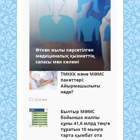
Өткен жылы көрсетілген
медициналық қызметтің
сапасы мен көлемі
ТМККК және МӘМС
пакеттері:
Айырмашылығы
неде?
Қоғам
Былтыр МӘМС
бойынша жалпы
құны 41,6 млрд теңге
тұратын 10 мыңға
тарта қымбат ота