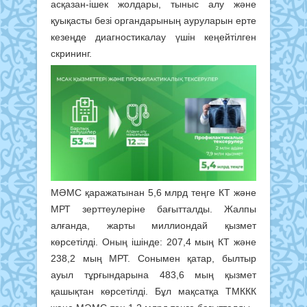
асқазан-ішек жолдары, тыныс алу және
қуықасты безі органдарының ауруларын ерте
кезеңде диагностикалау үшін кеңейтілген
скрининг.
МӘМС қаражатынан 5,6 млрд теңге КТ және
МРТ зерттеулеріне бағытталды. Жалпы
алғанда, жарты миллиондай қызмет
көрсетілді. Оның ішінде: 207,4 мың КТ және
238,2 мың МРТ. Сонымен қатар, былтыр
ауыл тұрғындарына 483,6 мың қызмет
қашықтан көрсетілді. Бұл мақсатқа ТМККК