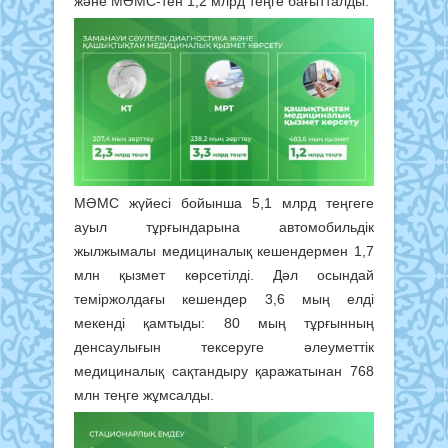
және МӘМС-тен 1,2 млрд теңге бағытталды.
МӘМС жүйесі бойынша 5,1 млрд теңгеге
ауыл тұрғындарына автомобильдік
жылжымалы медициналық кешендермен 1,7
млн қызмет көрсетілді. Дәл осындай
теміржолдағы кешендер 3,6 мың елді
мекенді қамтыды: 80 мың тұрғынның
денсаулығын тексеруге әлеуметтік
медициналық сақтандыру қаражатынан 768
млн теңге жұмсалды.