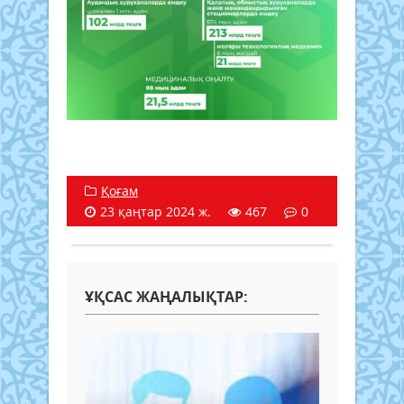
Қоғам
23 қаңтар 2024 ж.
467
0
ҰҚСАС ЖАҢАЛЫҚТАР: