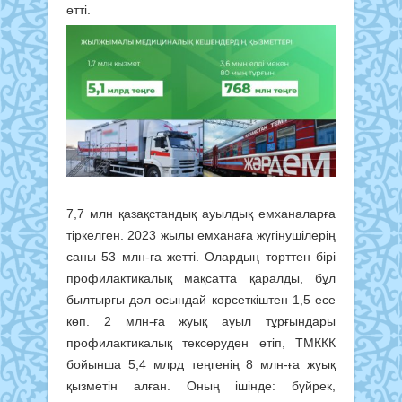
өтті.
7,7 млн қазақстандық ауылдық емханаларға
тіркелген. 2023 жылы емханаға жүгінушілерің
саны 53 млн-ға жетті. Олардың төрттен бірі
профилактикалық мақсатта қаралды, бұл
былтырғы дәл осындай көрсеткіштен 1,5 есе
көп. 2 млн-ға жуық ауыл тұрғындары
профилактикалық тексеруден өтіп, ТМККК
бойынша 5,4 млрд теңгенің 8 млн-ға жуық
қызметін алған. Оның ішінде: бүйрек,