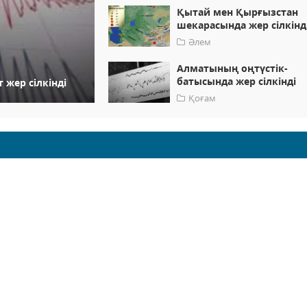
Қытай мен Қырғызстан
шекарасында жер сілкінд
Әлем
Алматының оңтүстік-
батысында жер сілкінді
 жер сілкінді
Қоғам