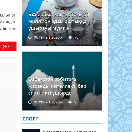
БҰҰ дабыл қақты: Тағы 50
ауылынан
миллион адам аштыққа
ракөлден
ұшырауы мүмкін
у болған
06 тамыз 2026 ж.
76
0
Өзбекстан орбитаға
жасанды интеллекті бар
р
спутникті ұшырды
05 тамыз 2026 ж.
95
СПОРТ