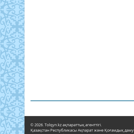
© 2026. Tolqyn.kz ақпараттық агенттігі.
Қазақстан Республикасы Ақпарат және Қоғамдық даму м