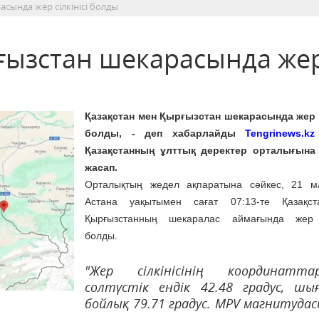
сында жер сілкінісі болды
ғызстан шекарасында же
Қазақстан мен Қырғызстан шекарасында жер с
болды, - деп хабарлайды
Tengrinews.kz
Қазақстанның ұлттық деректер орталығына 
жасап.
Орталықтың жедел ақпаратына сәйкес, 21 м
Астана уақытымен сағат 07:13-те Қазақс
Қырғызстанның шекаралас аймағында жер сі
болды.
"Жер сілкінісінің координатта
солтүстік ендік 42.48 градус, шы
бойлық 79.71 градус. MPV магнитудас