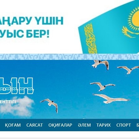
ЕНТТІГІ
ҚОҒАМ
САЯСАТ
ОҚИҒАЛАР
ӘЛЕМ
ТАРИХ
СПОРТ