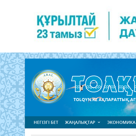
TOLQYN.KZ АҚПАРАТТЫҚ АГ
НЕГІЗГІ БЕТ
ЖАҢАЛЫҚТАР
ЭКОНОМИКА