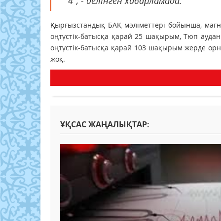
4", - делінген хабарламада.
Қырғызстандық БАҚ мәліметтері бойынша, магн
оңтүстік-батысқа қарай 25 шақырым, Тюп ауда
оңтүстік-батысқа қарай 103 шақырым жерде орн
жоқ.
ҰҚСАС ЖАҢАЛЫҚТАР: