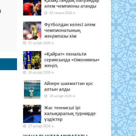
Қазақстандық балуандар
әлем чемпионы атанды
і
03 тамыз 2026 ж.
Футболдан келесі әлем
чемпионатының
жеңімпазы кім
31 шілде 2026 ж.
«Қайрат» пенальти
сериясында «Омонияны»
жеңіп,
30 шілде 2026 ж.
Айзере шахматтан қос
алтын алды
28 шілде 2026 ж.
Жас теннисші ірі
халықаралық турнирде
үздіктер
27 шілде 2026 ж.