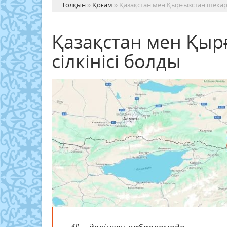
Толқын
»
Қоғам
» Қазақстан мен Қырғызстан шекара
Қазақстан мен Қыр
сілкінісі болды