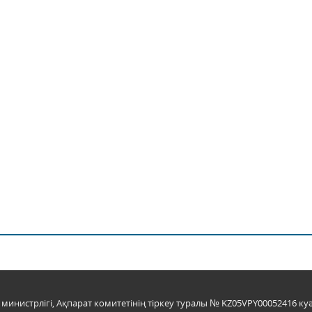
инистрлігі, Ақпарат комитетінің тіркеу туралы № KZ05VPY00052416 куә