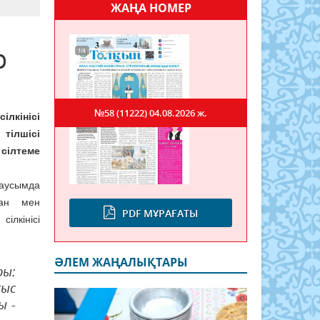
ЖАҢА НОМЕР
р
№58 (11222)
04.08.2026 ж.
ілкінісі
тілшісі
сілтеме
аусымда
тан мен
PDF МҰРАҒАТЫ
лкінісі
ӘЛЕМ ЖАҢАЛЫҚТАРЫ
ры:
ғыс
ы -