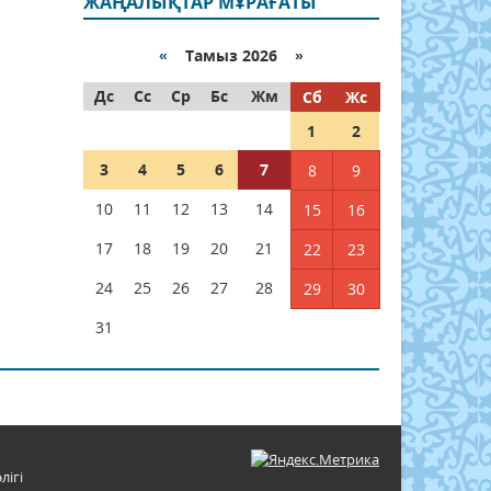
ЖАҢАЛЫҚТАР МҰРАҒАТЫ
«
Тамыз 2026 »
Дс
Сс
Ср
Бс
Жм
Сб
Жс
1
2
3
4
5
6
7
8
9
10
11
12
13
14
15
16
17
18
19
20
21
22
23
24
25
26
27
28
29
30
31
лігі