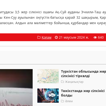
итудасы 3,5 жер сілкінісі ошағы Ақ-Суй ауданы Эчкили-Таш 
ны Кен-Суу ауылынан оңтүстік-батысқа қарай 32 шақырым, Қа
аласқан. Алдын ала мәліметтер бойынша, құрбандар мен қира
Қоғам
21 маусым 2024 ж.
640
Түркістан облысында же
сілкінісі тіркелді
Жаңалықтар
Тәжікстанда жер сілкінісі
болды
Әлем