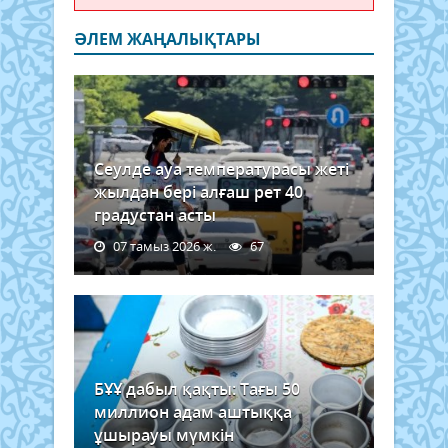
ӘЛЕМ ЖАҢАЛЫҚТАРЫ
Сеулде ауа температурасы жеті
жылдан бері алғаш рет 40
градустан асты
07 тамыз 2026 ж.
67
БҰҰ дабыл қақты: Тағы 50
миллион адам аштыққа
ұшырауы мүмкін