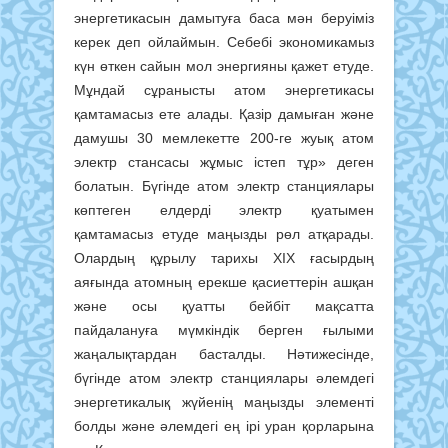
энергетикасын дамытуға баса мән беруіміз
керек деп ойлаймын. Себебі экономикамыз
күн өткен сайын мол энергияны қажет етуде.
Мұндай сұранысты атом энергетикасы
қамтамасыз ете алады. Қазір дамыған және
дамушы 30 мемлекетте 200-ге жуық атом
электр стансасы жұмыс істеп тұр» деген
болатын. Бүгінде атом электр станциялары
көптеген елдерді электр қуатымен
қамтамасыз етуде маңызды рөл атқарады.
Олардың құрылу тарихы XIX ғасырдың
аяғында атомның ерекше қасиеттерін ашқан
және осы қуатты бейбіт мақсатта
пайдалануға мүмкіндік берген ғылыми
жаңалықтардан басталды. Нәтижесінде,
бүгінде атом электр станциялары әлемдегі
энергетикалық жүйенің маңызды элементі
болды және әлемдегі ең ірі уран қорларына