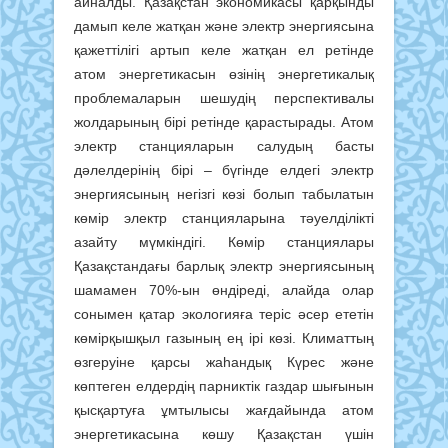
айналды. Қазақстан экономикасы қарқынды
дамып келе жатқан және электр энергиясына
қажеттілігі артып келе жатқан ел ретінде
атом энергетикасын өзінің энергетикалық
проблемаларын шешудің перспективалы
жолдарының бірі ретінде қарастырады. Атом
электр станцияларын салудың басты
дәлелдерінің бірі – бүгінде елдегі электр
энергиясының негізгі көзі болып табылатын
көмір электр станцияларына тәуелділікті
азайту мүмкіндігі. Көмір станциялары
Қазақстандағы барлық электр энергиясының
шамамен 70%-ын өндіреді, алайда олар
сонымен қатар экологияға теріс әсер ететін
көмірқышқыл газының ең ірі көзі. Климаттың
өзгеруіне қарсы жаһандық Күрес және
көптеген елдердің парниктік газдар шығынын
қысқартуға ұмтылысы жағдайында атом
энергетикасына көшу Қазақстан үшін