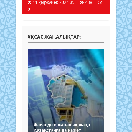
11 қыркүйек 2024 ж.
438
0
ҰҚСАС ЖАҢАЛЫҚТАР:
Жаһандық жаңалық жаңа
Қазақстанға да қажет