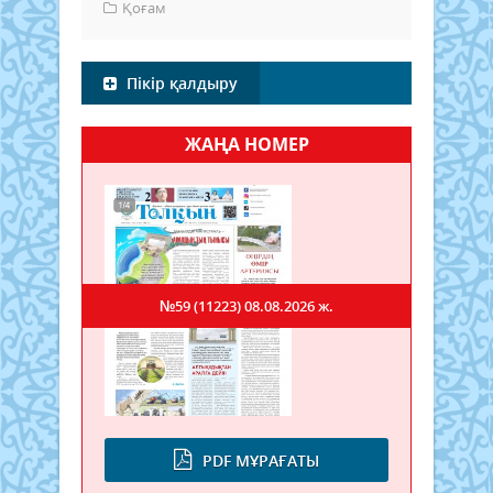
Қоғам
Пікір қалдыру
ЖАҢА НОМЕР
№59 (11223)
08.08.2026 ж.
PDF МҰРАҒАТЫ