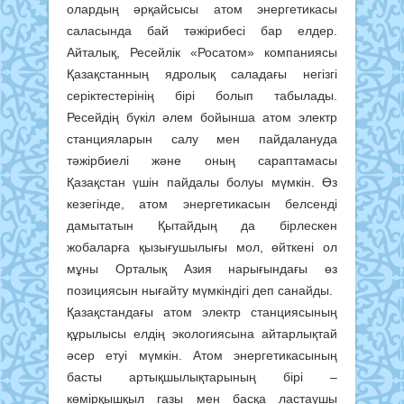
олардың әрқайсысы атом энергетикасы
саласында бай тәжірибесі бар елдер.
Айталық, Ресейлік «Росатом» компаниясы
Қазақстанның ядролық саладағы негізгі
серіктестерінің бірі болып табылады.
Ресейдің бүкіл әлем бойынша атом электр
станцияларын салу мен пайдалануда
тәжірбиелі және оның сараптамасы
Қазақстан үшін пайдалы болуы мүмкін. Өз
кезегінде, атом энергетикасын белсенді
дамытатын Қытайдың да бірлескен
жобаларға қызығушылығы мол, өйткені ол
мұны Орталық Азия нарығындағы өз
позициясын нығайту мүмкіндігі деп санайды.
Қазақстандағы атом электр станциясының
құрылысы елдің экологиясына айтарлықтай
әсер етуі мүмкін. Атом энергетикасының
басты артықшылықтарының бірі –
көмірқышқыл газы мен басқа ластаушы