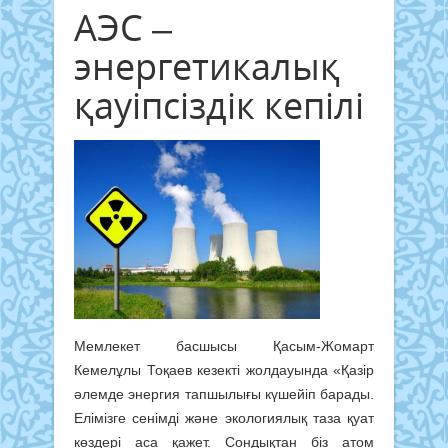
АЭС –
энергетикалық
қауіпсіздік кепілі
Мемлекет басшысы Қасым-Жомарт
Кемелұлы Тоқаев кезекті жолдауында «Қазір
әлемде энергия тапшылығы күшейіп барады.
Елімізге сенімді және экологиялық таза қуат
көздері аса қажет. Сондықтан біз атом