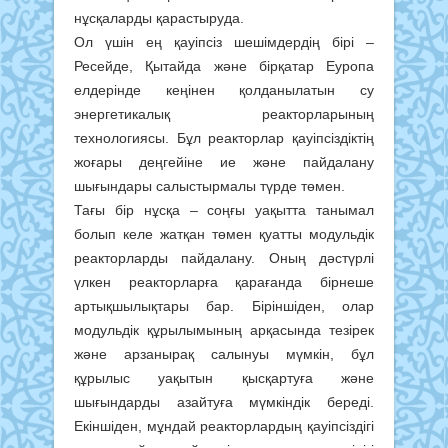
нұсқаларды қарастыруда.
Ол үшін ең қауіпсіз шешімдердің бірі –
Ресейде, Қытайда және бірқатар Еуропа
елдерінде кеңінен қолданылатын су
энергетикалық реакторларының
технологиясы. Бұл реакторлар қауіпсіздіктің
жоғары деңгейіне ие және пайдалану
шығындары салыстырмалы түрде төмен.
Тағы бір нұсқа – соңғы уақытта танымал
болып келе жатқан төмен қуатты модульдік
реакторларды пайдалану. Оның дәстүрлі
үлкен реакторларға қарағанда бірнеше
артықшылықтары бар. Біріншіден, олар
модульдік құрылымының арқасында тезірек
және арзанырақ салынуы мүмкін, бұл
құрылыс уақытын қысқартуға және
шығындарды азайтуға мүмкіндік береді.
Екіншіден, мұндай реакторлардың қауіпсіздігі