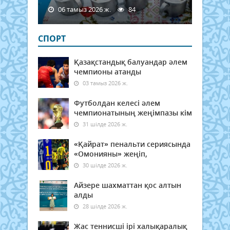
06 тамыз 2026 ж.
84
СПОРТ
Қазақстандық балуандар әлем
чемпионы атанды
03 тамыз 2026 ж.
Футболдан келесі әлем
чемпионатының жеңімпазы кім
31 шілде 2026 ж.
«Қайрат» пенальти сериясында
«Омонияны» жеңіп,
30 шілде 2026 ж.
Айзере шахматтан қос алтын
алды
28 шілде 2026 ж.
Жас теннисші ірі халықаралық