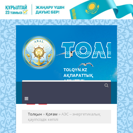
TOLQYN.KZ
АҚПАРАТТЫҚ
АГЕНТТІГІ
Толқын
»
Қоғам
» АЭС – энергетикалық
қауіпсіздік кепілі