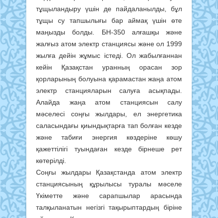
тұщыландыру үшін де пайдаланылды, бұл
тұщы су тапшылығы бар аймақ үшін өте
маңызды болды. БН-350 алғашқы және
жалғыз атом электр станциясы және ол 1999
жылға дейін жұмыс істеді. Ол жабылғаннан
кейін Қазақстан уранның орасан зор
қорларының болуына қарамастан жаңа атом
электр станцияларын салуға асықпады.
Алайда жаңа атом станциясын салу
мәселесі соңғы жылдары, ел энергетика
саласындағы қиындықтарға тап болған кезде
және табиғи энергия көздеріне көшу
қажеттілігі туындаған кезде бірнеше рет
көтерілді.
Соңғы жылдары Қазақстанда атом электр
станциясының құрылысы туралы мәселе
Үкіметте және сарапшылар арасында
талқыланатын негізгі тақырыптардың біріне