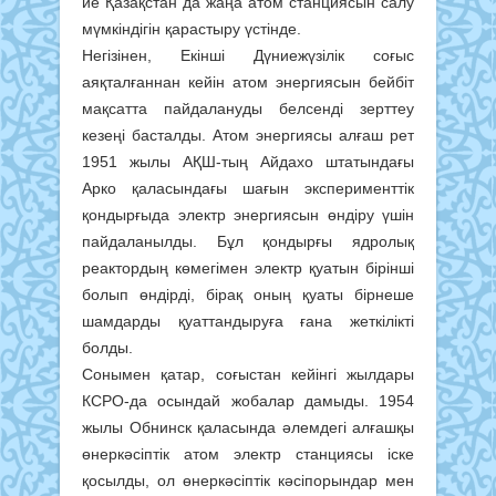
ие Қазақстан да жаңа атом станциясын салу
мүмкіндігін қарастыру үстінде.
Негізінен, Екінші Дүниежүзілік соғыс
аяқталғаннан кейін атом энергиясын бейбіт
мақсатта пайдалануды белсенді зерттеу
кезеңі басталды. Атом энергиясы алғаш рет
1951 жылы АҚШ-тың Айдахо штатындағы
Арко қаласындағы шағын эксперименттік
қондырғыда электр энергиясын өндіру үшін
пайдаланылды. Бұл қондырғы ядролық
реактордың көмегімен электр қуатын бірінші
болып өндірді, бірақ оның қуаты бірнеше
шамдарды қуаттандыруға ғана жеткілікті
болды.
Сонымен қатар, соғыстан кейінгі жылдары
КСРО-да осындай жобалар дамыды. 1954
жылы Обнинск қаласында әлемдегі алғашқы
өнеркәсіптік атом электр станциясы іске
қосылды, ол өнеркәсіптік кәсіпорындар мен