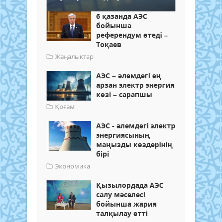
6 қазанда АЭС
бойынша
референдум өтеді –
Тоқаев
Жаңалықтар
АЭС – әлемдегі ең
арзан электр энергия
көзі – сарапшы
Қоғам
АЭС - әлемдегі электр
энергиясының
маңызды көздерінің
бірі
Экономика
Қызылордада АЭС
салу мәселесі
бойынша жария
талқылау өтті