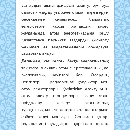
заттардың шығындыларын азайту, бұл ауа
сапасын жақсартуға және климаттың өзгеруін
бәсеңдетуге көмектеседі. Климаттық
өзгерістерге қарсы жаһандық күрес
жағдайында атом энергетикасына көшу
Қазақстанға парниктік газдарды қысқарту
жөніндегі өз міндеттемелерін орындауға
көмектесе алады.
Дегенмен, кез келген басқа энергетикалық
технология сияқты атом энергетикасының да
экологиялық қауіптері бар. Олардың
негізгілері – радиоактивті қалдықтар мен
атом реакторлары. Қауіптілікті азайту үшін
атом электр станцияларын салу және
пайдалану кезінде экологиялық
тұрақтылықтың ең жоғарғы стандарттарына
сәйкес келуі маңызды. Сонымен қатар,
радиоактивті қалдықтар қоршаған ортаға