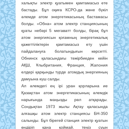
халықты электр қуатымен қамтамасыз ете
бастады. Бұл оқиға КСРО-да және бүкіл
әлемде атом энергетикасының бастамасы
болды. «Обна» атом электр станциясының
қуаты небәрі 5 мегаватт болды, бірақ бұл
атом энергиясын қоғамның энергетикалық
қажеттіліктерін қамтамасыз ету үшін
пайдалануға болатындығын көрсетті.
Обнинск қаласындағы тәжірбиеден кейін
АҚШ, Ұлыбритания, Франция, Жапония
елдері қарқынды түрде атомдық энергияның
дамуына күш салды.
Ал әлемдегі ең ірі уран қорларына ие
Қазақстан атом энергетикасының әлемдік
нарығында маңызды рөл атқарады.
Сондықтан 1973 жылы Ақтау қаласында
алғашқы атом электр станциясы БН-350
салынды. Бұл бірегей станция электр қуатын
өндіріп қана қоймай, теңіз суын