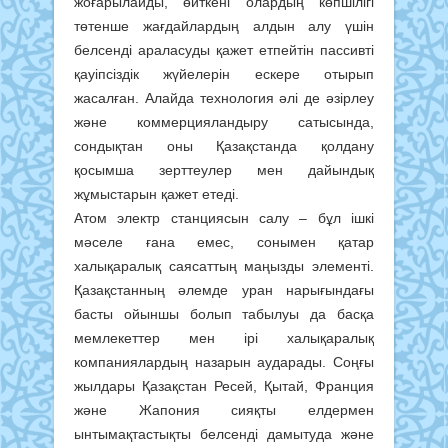
жоғарылайды, өйткені олардың көпшілігі
төтенше жағдайлардың алдын алу үшін
белсенді араласуды қажет етпейтін пассивті
қауіпсіздік жүйелерін ескере отырып
жасалған. Алайда технология әлі де әзірлеу
және коммерцияландыру сатысында,
сондықтан оны Қазақстанда қолдану
қосымша зерттеулер мен дайындық
жұмыстарын қажет етеді.
Атом электр станциясын салу – бұл ішкі
мәселе ғана емес, сонымен қатар
халықаралық саясаттың маңызды элементі.
Қазақстанның әлемде уран нарығындағы
басты ойыншы болып табылуы да басқа
мемлекеттер мен ірі халықаралық
компаниялардың назарын аударады. Соңғы
жылдары Қазақстан Ресей, Қытай, Франция
және Жапония сияқты елдермен
ынтымақтастықты белсенді дамытуда және