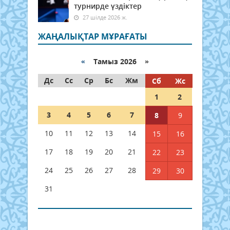
турнирде үздіктер
27 шілде 2026 ж.
ЖАҢАЛЫҚТАР МҰРАҒАТЫ
«
Тамыз 2026 »
Дс
Сс
Ср
Бс
Жм
Сб
Жс
1
2
3
4
5
6
7
8
9
10
11
12
13
14
15
16
17
18
19
20
21
22
23
24
25
26
27
28
29
30
31