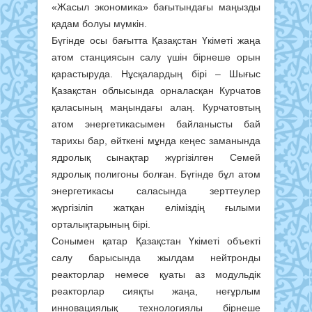
«Жасыл экономика» бағытындағы маңызды
қадам болуы мүмкін.
Бүгінде осы бағытта Қазақстан Үкіметі жаңа
атом станциясын салу үшін бірнеше орын
қарастыруда. Нұсқалардың бірі – Шығыс
Қазақстан облысында орналасқан Курчатов
қаласының маңындағы алаң. Курчатовтың
атом энергетикасымен байланысты бай
тарихы бар, өйткені мұнда кеңес заманында
ядролық сынақтар жүргізілген Семей
ядролық полигоны болған. Бүгінде бұл атом
энергетикасы саласында зерттеулер
жүргізіліп жатқан еліміздің ғылыми
орталықтарының бірі.
Сонымен қатар Қазақстан Үкіметі объекті
салу барысында жылдам нейтронды
реакторлар немесе қуаты аз модульдік
реакторлар сияқты жаңа, неғұрлым
инновациялық технологиялы бірнеше