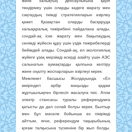
және халықтың денсаулығына қауіп
төндірмеу үшін оларды кәдеге жарату мен
сақтаудың тиімді стратегияларын әзірлеу
қажет. Қазақстан оларды басқаруда
халықаралық тәжірибені пайдалана алады,
сондай-ақ іске жарату мен бақылаудың
сенімді жүйесін құру үшін үздік тәжірибелерді
бейімдей алады. Сондай-ақ, ел экологиялық
жүйеге ұзақ мерзімді әсерді азайту үшін АЭС
салынатын аумақтарды қалпына келтіру
және оңалту жоспарларын әзірлеуі керек.
Мемлекет басшысы Жолдауында: «Ел
өміріндегі әрбір маңызды қадам
жұртшылықпен бірлесіп жасалуға тиіс. Атом
электр стансасы туралы референдумға
қатысты да дәл солай болуы керек. Былтыр
мен бұл мәселе бойынша өз пікірімді
айттым, яғни, референдум тақырыбының
қоғам талқысына түскеніне бір жыл болды.