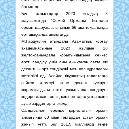
болмаған.
Бұл олқылықтар 2023 жылдың 8
маусымында "Семей Орманы" Батпаев
орман шаруашылығының 66-шы тоқсанында
өрт шыққанда анықталды.
М.Ғабдуллин атындағы Азаматтық қорғау
академиясының 2023 жылдың 28
желтоқсанындағы қорытындысына сәйкес
өртті сөндіру үшін оны анықтаған сәтте екі
десантшы-өрт сөндіруші мен қол құралдары
жеткілікті еді. Алайда тікұшақтың талаптарға
сәйкес келмеуі және десант түсіруге
жарамсыздығы өртті уақытында сөндіруге
кедергі жасап, оның кеңінен таралуына және
ауыр зардаптарға әкелді.
Салдарынан ерекше қорғалатын орман
аймағында 63 мың гектардан астам орман
жанып кетті. Бұл 161,5 миллиард теңге