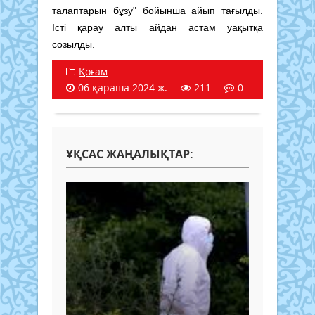
талаптарын бұзу" бойынша айып тағылды.
Істі қарау алты айдан астам уақытқа
созылды.
Қоғам
06 қараша 2024 ж.
211
0
ҰҚСАС ЖАҢАЛЫҚТАР: