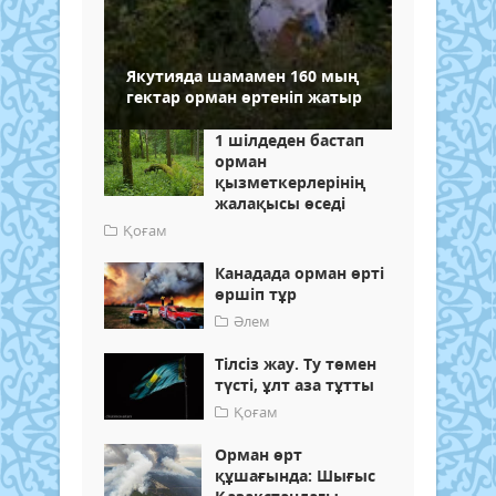
Якутияда шамамен 160 мың
гектар орман өртеніп жатыр
1 шілдеден бастап
орман
қызметкерлерінің
жалақысы өседі
Қоғам
Канадада орман өрті
өршіп тұр
Әлем
Тілсіз жау. Ту төмен
түсті, ұлт аза тұтты
Қоғам
Орман өрт
құшағында: Шығыс