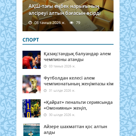
АҚШ-тағы еңбек нарығының
әлсіреуі алтын бағасын өсірді
08 тамыз 2026 ж.
79
СПОРТ
Қазақстандық балуандар әлем
чемпионы атанды
03 тамыз 2026 ж.
Футболдан келесі әлем
чемпионатының жеңімпазы кім
31 шілде 2026 ж.
«Қайрат» пенальти сериясында
«Омонияны» жеңіп,
30 шілде 2026 ж.
Айзере шахматтан қос алтын
алды