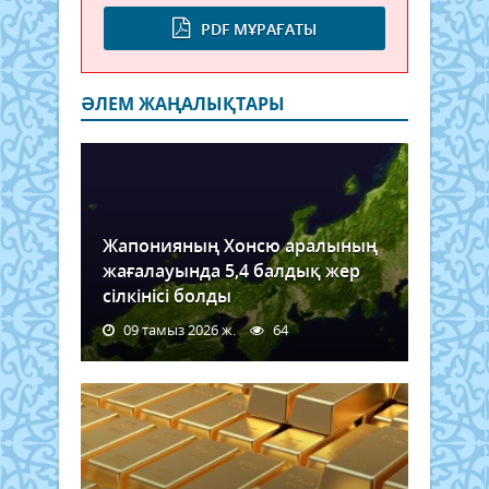
PDF МҰРАҒАТЫ
ӘЛЕМ ЖАҢАЛЫҚТАРЫ
Жапонияның Хонсю аралының
жағалауында 5,4 балдық жер
сілкінісі болды
09 тамыз 2026 ж.
64