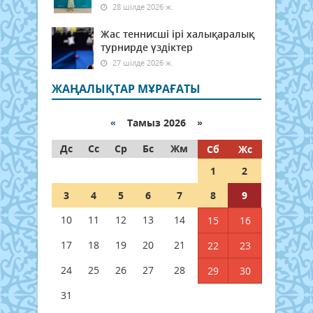
28 шілде 2026 ж.
Жас теннисші ірі халықаралық
турнирде үздіктер
27 шілде 2026 ж.
ЖАҢАЛЫҚТАР МҰРАҒАТЫ
«
Тамыз 2026 »
Дс
Сс
Ср
Бс
Жм
Сб
Жс
1
2
3
4
5
6
7
8
9
10
11
12
13
14
15
16
17
18
19
20
21
22
23
24
25
26
27
28
29
30
31