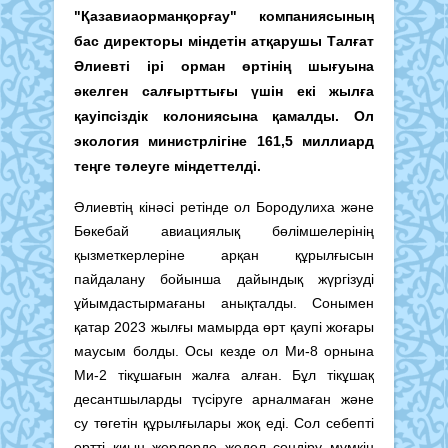
"Қазавиаорманқорғау" компаниясының
бас директоры міндетін атқарушы Талғат
Әлиевті ірі орман өртінің шығуына
әкелген салғырттығы үшін екі жылға
қауіпсіздік колониясына қамалды. Ол
экология министрлігіне 161,5 миллиард
теңге төлеуге міндеттелді.
Әлиевтің кінәсі ретінде ол Бородулиха және
Бөкебай авиациялық бөлімшелерінің
қызметкерлеріне арқан құрылғысын
пайдалану бойынша дайындық жүргізуді
ұйымдастырмағаны анықталды. Сонымен
қатар 2023 жылғы мамырда өрт қаупі жоғары
маусым болды. Осы кезде ол Ми-8 орнына
Ми-2 тікұшағын жалға алған. Бұл тікұшақ
десантшыларды түсіруге арналмаған және
су төгетін құрылғылары жоқ еді. Сол себепті
өртті қиын жерлерде жедел сөндіру мүмкін