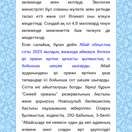
көлемінде зиян келтірді. Экология
министрлігі бұл соманы мүліктік зиян ретінде
талап етті және сот Әлиевті оны өтеуге
міндеттеді. Сондай-ақ ол 4,8 миллиард теңге
көлемінде мемлекеттік баж төлеуге де
міндеттелді.
Еске салайық, бұған дейін
Абай облыстық
соты 2023 жылдың жазында аймақта болған
ірі орман өртіне қатысты қылмыстық іс
бойынша шешім шығарды.
Абай
ауданындағы ірі орман өртінен қаза
тапқандар ісі бойынша сот шешім шығарды.
Сотта екі айыпталушы болды: біреуі бұрын
"Семей орманы" резерватының бастығы
және қорықтың Новошульбі бөлімшесінің
бастығы лауазымына жіберілген. Оларға
Қылмыстық кодекстің 292-бабының 3-бөлігі
"Абайсызда екі немесе одан да көп адамның
өліміне әкеп соққан өрт қауіпсіздігі