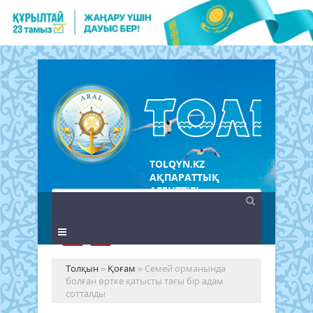
TOLQYN.KZ
АҚПАРАТТЫҚ
АГЕНТТІГІ
Толқын
»
Қоғам
» Семей орманында
болған өртке қатысты тағы бір адам
сотталды