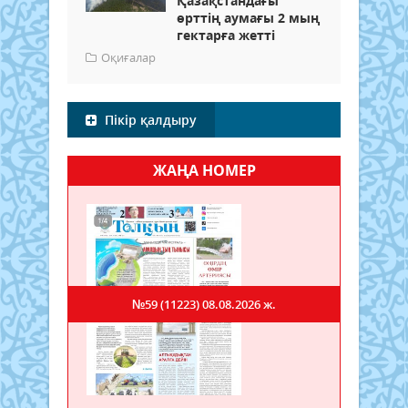
Қазақстандағы
өрттің аумағы 2 мың
гектарға жетті
Оқиғалар
Пікір қалдыру
ЖАҢА НОМЕР
№59 (11223)
08.08.2026 ж.