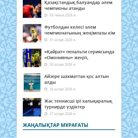
Қазақстандық балуандар әлем
чемпионы атанды
03 тамыз 2026 ж.
Футболдан келесі әлем
чемпионатының жеңімпазы кім
31 шілде 2026 ж.
«Қайрат» пенальти сериясында
«Омонияны» жеңіп,
30 шілде 2026 ж.
Айзере шахматтан қос алтын
алды
28 шілде 2026 ж.
Жас теннисші ірі халықаралық
турнирде үздіктер
27 шілде 2026 ж.
ЖАҢАЛЫҚТАР МҰРАҒАТЫ