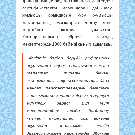
трансформациялау, халықаралық деңгейдегі
сертификатталған мамандарды дайындау,
жұмысшы орындарын құру, жұмысшы
мамандардың құқықтарын қорғау және
мәртебесін көтеру қамтылған.
Кәсіпорындармен бірлесіп еліміздің
мектептерінде 1000 бейінді сынып ашылады.
«Кәсіптік бағдар берудің реформасы
оқушыларға еңбек нарығындағы жаңа
талаптар туралы білуге,
экономиканың нақты секторларындағы
мансап перспективаларын бағалауға
және мамандықтарды дұрыс таңдауға
мүмкіндік береді. Бұл үшін
мектептердегі кәсіби бағдарлау
қызметі күшейтіледі, осы арқылы
оқушылар толығымен кәсіби
диагностикамен қамтылады. Жоғары