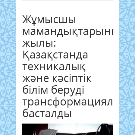
Жұмысшы
мамандықтарының
жылы:
Қазақстанда
техникалық
және кәсіптік
білім беруді
трансформациялау
басталды