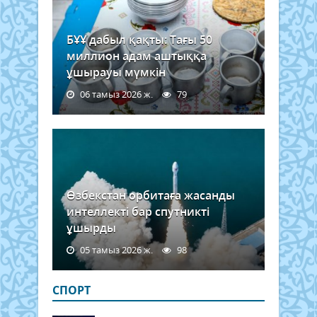
БҰҰ дабыл қақты: Тағы 50
миллион адам аштыққа
ұшырауы мүмкін
06 тамыз 2026 ж.
79
Өзбекстан орбитаға жасанды
интеллекті бар спутникті
ұшырды
05 тамыз 2026 ж.
98
СПОРТ