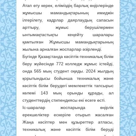
Атап өту керек, еліміздің барлық өңірлерінде
жұмысшы мамандықтарының имиджін
ілгерілету, кадрлар даярлаудың сапасын
арттыру, жұмыс берушілермен
ынтымақтастықты кеңейту шаралары
қамтылған Жұмысшы мамандықтарының
жылына арналған жоспарлар әзірленді.
Бүгінде Қазақстанда кәсіптік-техникалық білім
беру жүйесінде 772 колледж жұмыс істейді,
онда 565 мың студент оқиды. 2024 жылдың
қорытындысы бойынша техникалық және
кәсіптік білім берудегі мемлекеттік тапсырыс
көлемі 143 мың орынды құрады, ал
студенттердің стипендиясы екі есеге өсті.
Іс-шаралар жоспарында өңірлік
ерекшеліктер ескеріле отырып жасалған
Жаңа кәсіптер мен құзыреттер атласы,
техникалық және кәсіптік білім беруді