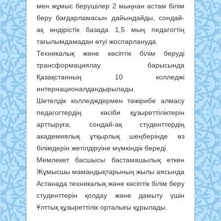
мен жұмыс берушілер 2 мыңнан астам білім
беру бағдарламасын дайындайды, сондай-
ақ өндірістік базада 1,5 мың педагогтің
тағылымдамадан өтуі жоспарлануда.
Техникалық және кәсіптік білім беруді
трансформациялау барысында
Қазақстанның 10 колледжі
интернационалдандырылады.
Шетелдік колледждермен тәжірибе алмасу
педагогтердің кәсіби құзыреттіліктерін
арттыруға, сондай-ақ студенттердің
академиялық ұтқырлық шеңберінде өз
білімдерін жетілдіруіне мүмкіндік береді.
Мемлекет басшысы бастамашылық еткен
Жұмысшы мамандықтарының жылы аясында
Астанада техникалық және кәсіптік білім беру
студенттерін қолдау және дамыту үшін
Ұлттық құзыреттілік орталығы құрылады.