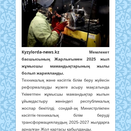
Kyzylorda-news.kz
Мемлекет
басшысының Жарлығымен 2025 жыл
жұмысшы мамандықтарының жылы
болып жарияланды.
Техникалық және кәсіптік білім беру жүйесін
реформалауды жүзеге асыру мақсатында
Үкіметпен жұмысшы мамандықтар жылын
ұйымдастыру жөніндегі республикалық
жоспар бекітілді, сондай-ақ Министрлікпен
кәсіптік-техникалық білім беруді
трансформациялаудың 2025-2027 жылдарға
арналған Жол картасы қабылданды.