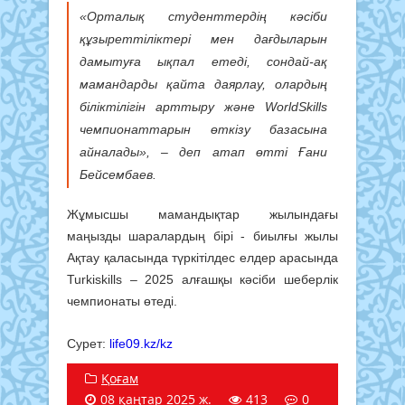
«Орталық студенттердің кәсіби
құзыреттіліктері мен дағдыларын
дамытуға ықпал етеді, сондай-ақ
мамандарды қайта даярлау, олардың
біліктілігін арттыру және WorldSkills
чемпионаттарын өткізу базасына
айналады», – деп атап өтті Ғани
Бейсембаев.
Жұмысшы мамандықтар жылындағы
маңызды шаралардың бірі - биылғы жылы
Ақтау қаласында түркітілдес елдер арасында
Turkiskills – 2025 алғашқы кәсіби шеберлік
чемпионаты өтеді.
Сурет:
life09.kz/kz
Қоғам
08 қаңтар 2025 ж.
413
0