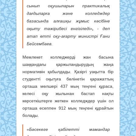
сынып оқушыларын практикалық
дағдыларға және колледждер
базасында алғашқы жұмыс кәсібіне
оқыту тәжірибесі енгізіледі»
,
- деп
атап өтті оқу-ағарту министрі Ғани
Бейсембаев.
Мемлекет колледжерді жан басына
шаққандағы қаржыландырудың жаңа
нормативін қабылдады. Қазіргі уақытта бір
студентті оқытуға бөлінетін қаражаттың
орташа мөлшері 437 мың теңгені құраса,
келесі оқу жылынан бастап нақты
көрсеткіштерге жеткен колледждер үшін ол
орташа есеппен 912 мың теңгені құрайтын
болады.
«Бәсекеге қабілетті мамандар