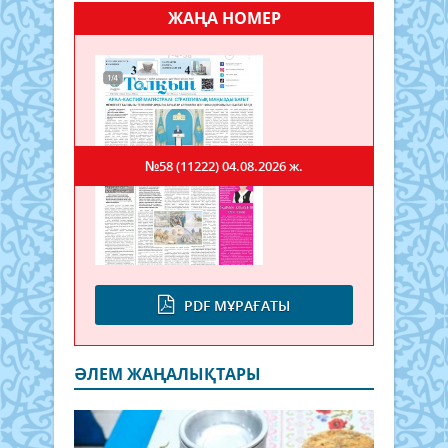
ЖАҢА НОМЕР
№58 (11222)
04.08.2026 ж.
PDF МҰРАҒАТЫ
ӘЛЕМ ЖАҢАЛЫҚТАРЫ