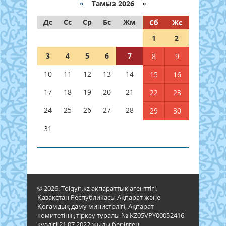
«
Тамыз 2026 »
Дс
Сс
Ср
Бс
Жм
Сб
Жс
1
2
3
4
5
6
7
8
9
10
11
12
13
14
15
16
17
18
19
20
21
22
23
24
25
26
27
28
29
30
31
© 2026. Tolqyn.kz ақпараттық агенттігі.
Қазақстан Республикасы Ақпарат және
Қоғамдық даму министрлігі, Ақпарат
комитетінің тіркеу туралы № KZ05VPY00052416
куәлігі 21.07.2022 жылы берілген.