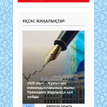
ҰҚСАС ЖАҢАЛЫҚТАР:
2025 жыл – Жұмысшы
мамандықтарының жылы:
Президент Жарлыққа қол
қойды
Кәсіптік оқыту