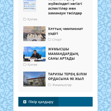
жүйесіндегі негізгі
аспектілер мен
заманауи тәсілдер
Қоғам
Ұлттық чемпионат
үздігі
Спорт
ЖҰМЫСШЫ
МАМАНДАРДЫҢ
САНЫ АРТАДЫ
Қоғам
ТАРИХЫ ТЕРЕҢ БІЛІМ
ОРДАСЫНА 90 ЖЫЛ
Жаңалықтар
Пікір қалдыру