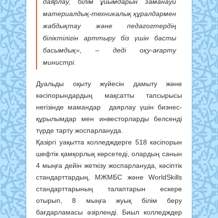
даярлау, білім ұйымдарын заманауи
материалдық-техникалық құралдармен
жабдықтау және педагогтердің
біліктілігін арттыру біз үшін басты
басымдық», – деді оқу-ағарту
министрі.
Дуальды оқыту жүйесін дамыту және
кәсіпорындардың мақсатты тапсырысы
негізінде мамандар даярлау үшін бизнес-
құрылымдар мен инвесторларды белсенді
түрде тарту жоспарлануда.
Қазіргі уақытта колледждерге 518 кәсіпорын
шефтік қамқорлық көрсетеді, олардың санын
4 мыңға дейін жеткізу жоспарлануда, кәсіптік
стандарттардың, МЖМБС және WorldSkills
стандарттарының талаптарын ескере
отырып, 8 мыңға жуық білім беру
бағдарламасы әзірленді. Биыл колледждер