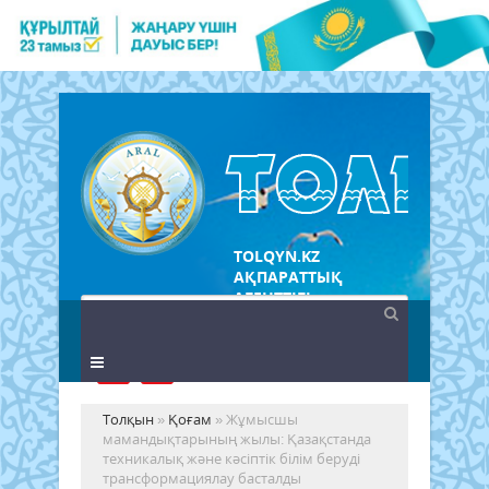
TOLQYN.KZ
АҚПАРАТТЫҚ
АГЕНТТІГІ
Толқын
»
Қоғам
» Жұмысшы
мамандықтарының жылы: Қазақстанда
техникалық және кәсіптік білім беруді
трансформациялау басталды