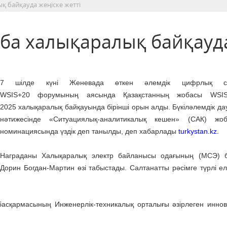
қ байқауда жеңіске жетті
оба халықаралық байқауд
7 шілде күні Женевада өткен әлемдік цифрлық са
WSIS+20 форумының аясында Қазақстанның жобасы WSIS
2025 халықаралық байқауында бірінші орын алды. Бүкіләлемдік да
нәтижесінде «Ситуациялық-аналитикалық кешен» (САК) жо
номинациясында үздік деп танылды, деп хабарлады
turkystan.kz.
Награданы Халықаралық электр байланысы одағының (МСЭ) 
Дорин Богдан-Мартин өзі табыстады. Салтанатты рәсімге түрлі е
 басқармасының Инженерлік-техникалық орталығы әзірлеген инно