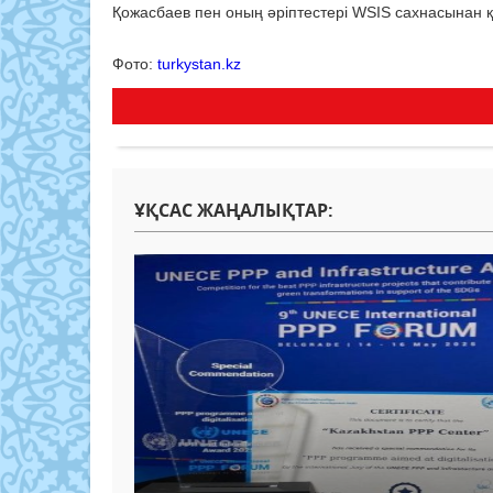
Қожасбаев пен оның әріптестері WSIS сахнасынан қ
Фото:
turkystan.kz
ҰҚСАС ЖАҢАЛЫҚТАР: