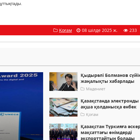
ұттықтады.
Қоғам
08 шілде 2025 ж.
233
Қыдырәлі Болманов сүйі
жаңалықты хабарлады
Мәдениет
Қазақстанда электронды
ақша қолданысқа енбек
Қоғам
Қазақстан Түркияға әске
мақсаттағы өнімдерді
экспорттайтын болады