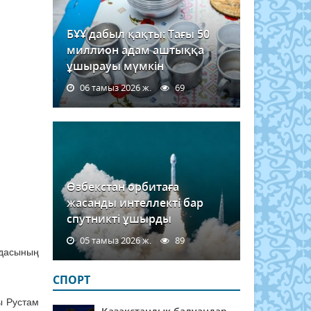
БҰҰ дабыл қақты: Тағы 50
миллион адам аштыққа
ұшырауы мүмкін
06 тамыз 2026 ж.
69
Өзбекстан орбитаға
жасанды интеллекті бар
спутникті ұшырды
05 тамыз 2026 ж.
89
ндасының
СПОРТ
ы Рустам