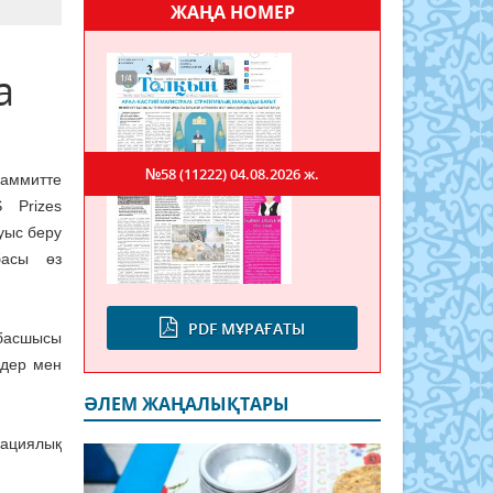
ЖАҢА НОМЕР
а
№58 (11222)
04.08.2026 ж.
ммитте
 Prizes
уыс беру
басы өз
PDF МҰРАҒАТЫ
басшысы
лдер мен
ӘЛЕМ ЖАҢАЛЫҚТАРЫ
вациялық