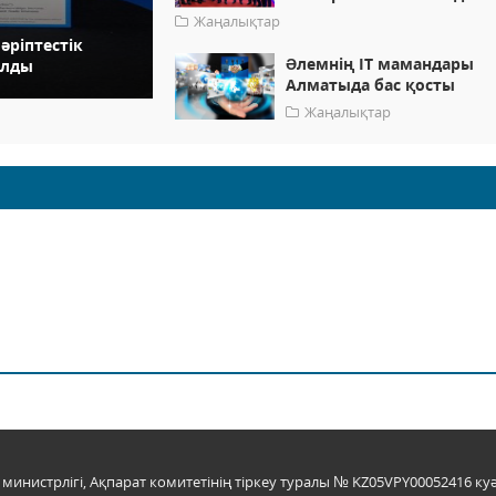
Жаңалықтар
әріптестік
Əлемнің IT мамандары
олды
Алматыда бас қосты
Жаңалықтар
инистрлігі, Ақпарат комитетінің тіркеу туралы № KZ05VPY00052416 куә