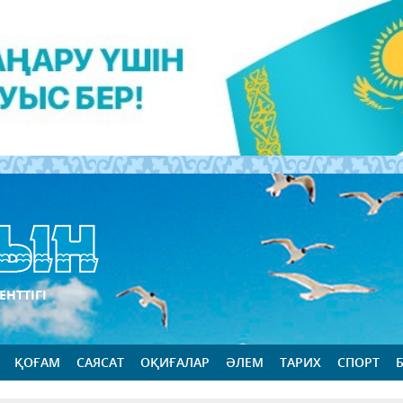
ЕНТТІГІ
ҚОҒАМ
САЯСАТ
ОҚИҒАЛАР
ӘЛЕМ
ТАРИХ
СПОРТ