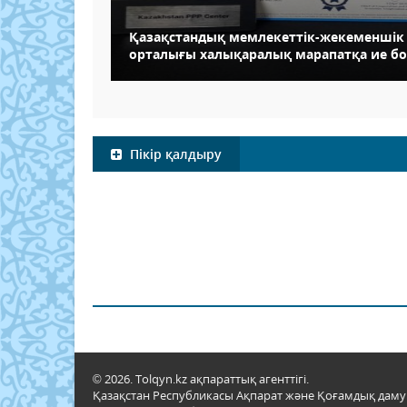
Қазақстандық мемлекеттік-жекеменшік 
орталығы халықаралық марапатқа ие б
Пікір қалдыру
© 2026. Tolqyn.kz ақпараттық агенттігі.
Қазақстан Республикасы Ақпарат және Қоғамдық даму м