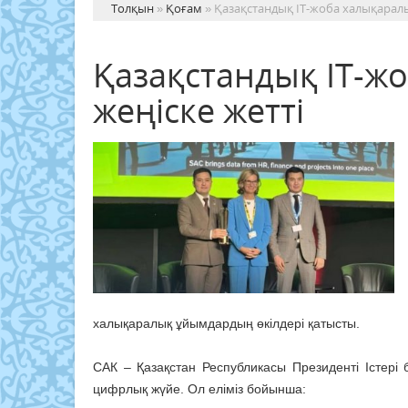
Толқын
»
Қоғам
» Қазақстандық IT-жоба халықаралы
Қазақстандық IT-ж
жеңіске жетті
халықаралық ұйымдардың өкілдері қатысты.
САК – Қазақстан Республикасы Президенті Істері
цифрлық жүйе. Ол еліміз бойынша: