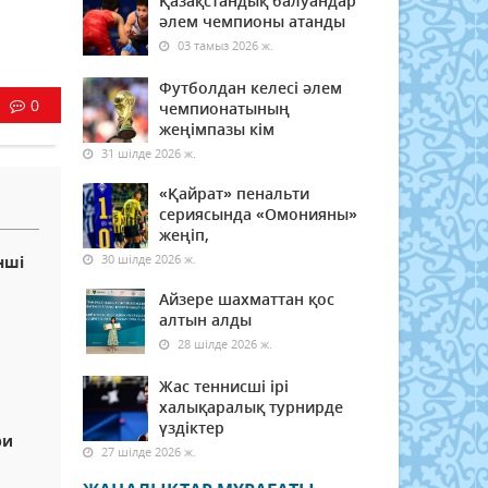
Қазақстандық балуандар
әлем чемпионы атанды
03 тамыз 2026 ж.
Футболдан келесі әлем
0
чемпионатының
жеңімпазы кім
31 шілде 2026 ж.
«Қайрат» пенальти
сериясында «Омонияны»
жеңіп,
30 шілде 2026 ж.
нші
Айзере шахматтан қос
алтын алды
28 шілде 2026 ж.
Жас теннисші ірі
халықаралық турнирде
үздіктер
ри
27 шілде 2026 ж.