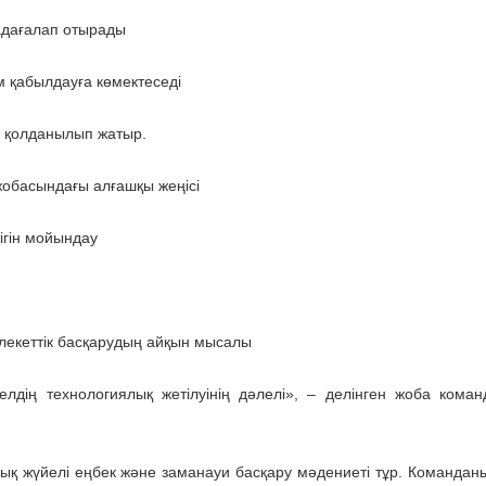
қадағалап отырады
м қабылдауға көмектеседі
ті қолданылып жатыр.
жобасындағы алғашқы жеңісі
ігін мойындау
млекеттік басқарудың айқын мысалы
елдің технологиялық жетілуінің дәлелі», – делінген жоба кома
қ жүйелі еңбек және заманауи басқару мәдениеті тұр. Командан