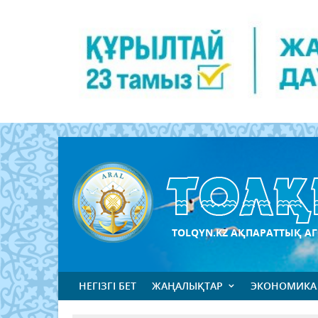
TOLQYN.KZ АҚПАРАТТЫҚ АГ
НЕГІЗГІ БЕТ
ЖАҢАЛЫҚТАР
ЭКОНОМИКА