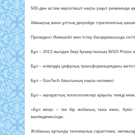
500-ден астам көрсеткішті нақты уақыт режимінде 
Аймақтық және ұлттық деңгейде стратегиялық шеші
Президент Әкімшілігі мен Істер басқармасында сәт
Бұл – 2013 жылдан бері Қазақстанның WSIS Prizes 
Бұл – еліміздің цифрлық трансформациядағы жетіст
Бұл – GovTech бағытының нақты нәтижесі
Бұл – ақпараттық технологиялар арқылы тиімді ме
«Бұл жеңіс – тек бір жобаның ғана емес, бүкіл 
мәлімдемесінде.
Жобаның артында техникалық сараптама, көпжылды