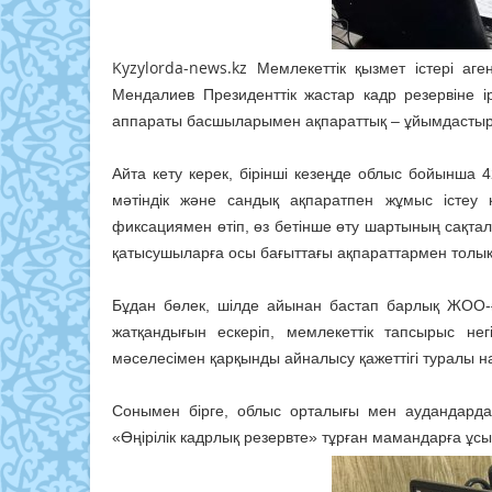
Kyzylorda-news.kz
Мемлекеттік қызмет істері аге
Мендалиев Президенттік жастар кадр резервіне ірі
аппараты басшыларымен ақпараттық – ұйымдастыру
Айта кету керек, бірінші кезеңде облыс бойынша 4
мәтіндік және сандық ақпаратпен жұмыс істеу қ
фиксациямен өтіп, өз бетінше өту шартының сақта
қатысушыларға осы бағыттағы ақпараттармен толық
Бұдан бөлек, шілде айынан бастап барлық ЖОО-
жатқандығын ескеріп, мемлекеттік тапсырыс нег
мәселесімен қарқынды айналысу қажеттігі туралы н
Сонымен бірге, облыс орталығы мен аудандарда 
«Өңірілік кадрлық резервте» тұрған мамандарға ұсы