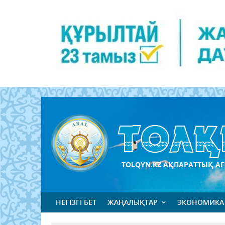
TOLQYN.KZ АҚПАРАТТЫҚ АГ
НЕГІЗГІ БЕТ
ЖАҢАЛЫҚТАР
ЭКОНОМИКА