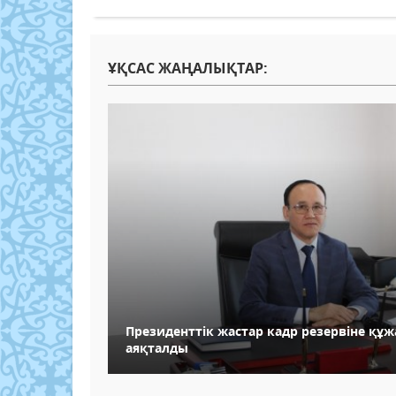
ҰҚСАС ЖАҢАЛЫҚТАР:
Президенттік жастар кадр резервіне құ
аяқталды