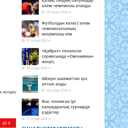
Қазақстандық балуандар
әлем чемпионы атанды
03 тамыз 2026 ж.
Футболдан келесі әлем
чемпионатының
жеңімпазы кім
31 шілде 2026 ж.
«Қайрат» пенальти
сериясында «Омонияны»
жеңіп,
30 шілде 2026 ж.
Айзере шахматтан қос
алтын алды
28 шілде 2026 ж.
қ қолдау
Жас теннисші ірі
халықаралық турнирде
үздіктер
27 шілде 2026 ж.
0