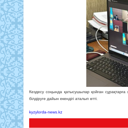
Кездесу соңында қатысушылар қойған сұрақтарға ж
білдіруге дайын екендігі аталып өтті.
kyzylorda-news.kz