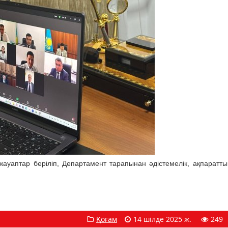
ауаптар беріліп, Департамент тарапынан әдістемелік, ақпаратты
Қоғам
14 шілде 2025 ж.
249