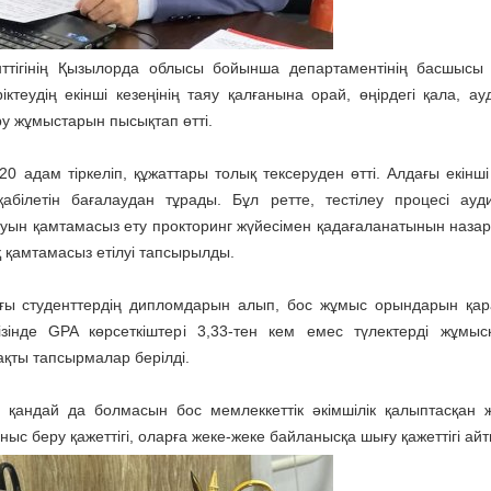
нттігінің Қызылорда облысы бойынша департаментінің басшысы
ктеудің екінші кезеңінің таяу қалғанына орай, өңірдегі қала, ауд
 жұмыстарын пысықтап өтті.
20 адам тіркеліп, құжаттары толық тексеруден өтті. Алдағы екінші
абілетін бағалаудан тұрады. Бұл ретте, тестілеу процесі ауд
луын қамтамасыз ету прокторинг жүйесімен қадағаланатынын назар
 қамтамасыз етілуі тапсырылды.
ғы студенттердің дипломдарын алып, бос жұмыс орындарын қа
ізінде GPA көрсеткіштері 3,33-тен кем емес түлектерді жұмыс
ақты тапсырмалар берілді.
қандай да болмасын бос мемлеккеттік әкімшілік қалыптасқан 
ныс беру қажеттігі, оларға жеке-жеке байланысқа шығу қажеттігі ай