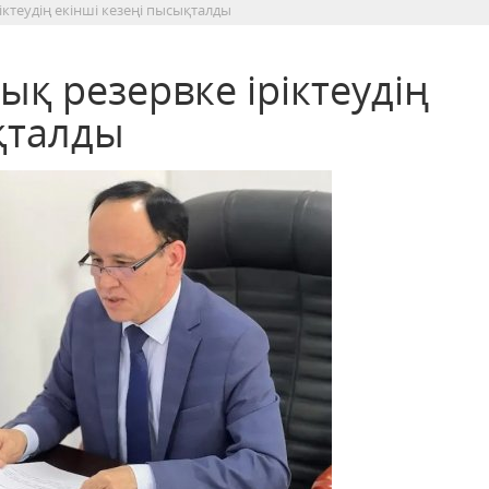
іктеудің екінші кезеңі пысықталды
ық резервке іріктеудің
қталды