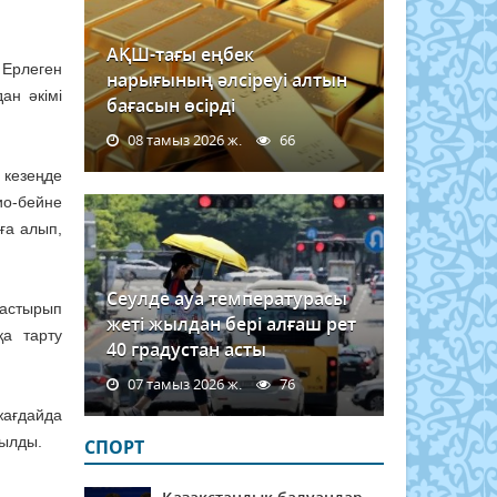
АҚШ-тағы еңбек
 Ерлеген
нарығының әлсіреуі алтын
ан әкімі
бағасын өсірді
08 тамыз 2026 ж.
66
 кезеңде
ио-бейне
ға алып,
Сеулде ауа температурасы
растырып
жеті жылдан бері алғаш рет
қа тарту
40 градустан асты
07 тамыз 2026 ж.
76
жағдайда
тылды.
СПОРТ