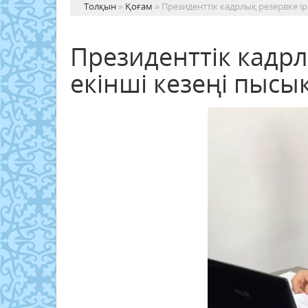
Толқын
»
Қоғам
» Президенттік кадрлық резервке ір
Президенттік кадрл
екінші кезеңі пысы