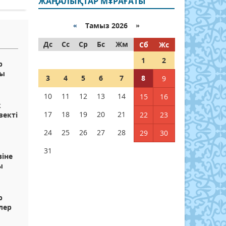
ЖАҢАЛЫҚТАР МҰРАҒАТЫ
«
Тамыз 2026 »
Дс
Сс
Ср
Бс
Жм
Сб
Жс
1
2
р
ды
3
4
5
6
7
8
9
10
11
12
13
14
15
16
к
17
18
19
20
21
зекті
22
23
24
25
26
27
28
29
30
31
віне
ы
р
лер