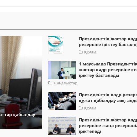
Президенттік жастар кад
резервіне іріктеу бастал
Қоғам
1 маусымда Президентті
жастар кадр резервіне ке
іріктеу басталады
Жаңалықтар
Президенттік кадр резер
құжат қабылдау аяқталд
Қоғам
жаттар қабылдау
Президенттік жастар кад
резервіне жаңа резервші
іріктеледі