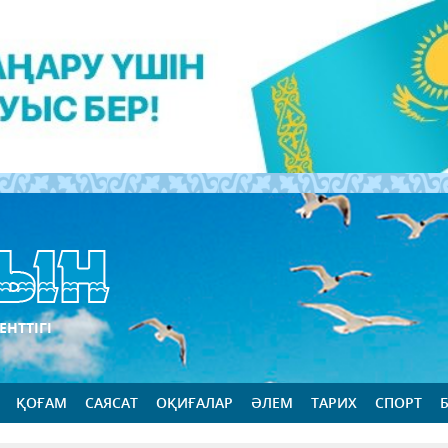
ЕНТТІГІ
ҚОҒАМ
САЯСАТ
ОҚИҒАЛАР
ӘЛЕМ
ТАРИХ
СПОРТ