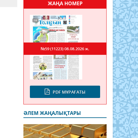
ЖАҢА НОМЕР
№59 (11223)
08.08.2026 ж.
PDF МҰРАҒАТЫ
ӘЛЕМ ЖАҢАЛЫҚТАРЫ