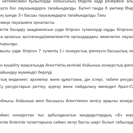
дің нәтижесімен Қызылорда облысының Өңірлік кадр резервіне ал
теусіз бос лауазымдарға тағайындалды. Бүгінгі таңда 8 үміткер Өңі
ың ішінде 3-і басшы лауазымдарға тағайындалды.Тағы
, жаңа лауазымға орналасты.
ік басқару академиясын үздік бітірген түлектерді оқуды бітіргенн
тана қаласын қоспағанда)мемлекеттік органдардағы жекелеген лауа
астырылды.
ы үздік бітірген 7 түлектің 1-і конкурстық іріктеусіз басшылық л
 күшейту мақсатында Агенттіктің келісімі бойынша конкурстық ірікте
йындау мүмкіндігі берілді.
 мәдениет, архивтер және құжаттама, дін істері, табиғи ресур
у ресурстарын реттеу, қорғау және пайдалану жөніндегі Арал-
облысы бойынша өкілі басшысы Агенттікпен келісу арқылы конкур
йкес конкурстан тыс қабылданатын кандидаттардың «Б» кор
ілік біліктілік талаптарына сәйкес келуі басты шарт болып табылад