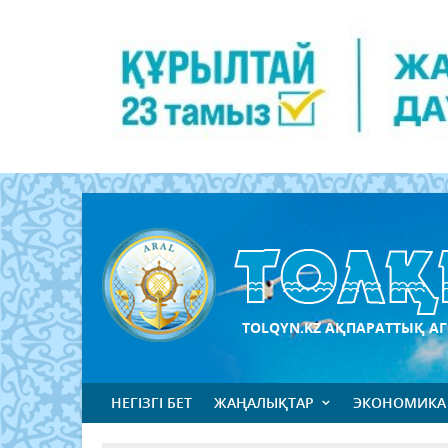
TOLQYN.KZ АҚПАРАТТЫҚ АГ
НЕГІЗГІ БЕТ
ЖАҢАЛЫҚТАР
ЭКОНОМИКА