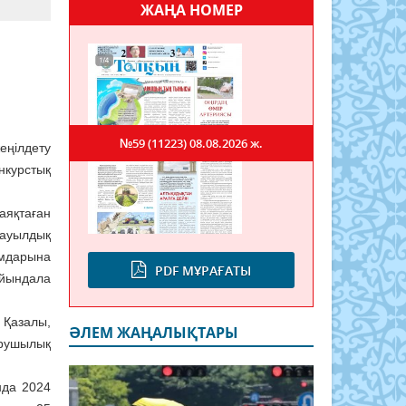
ЖАҢА НОМЕР
№59 (11223)
08.08.2026 ж.
еңілдету
нкурстық
 аяқтаған
ауылдық
мдарына
PDF МҰРАҒАТЫ
йындала
 Қазалы,
ӘЛЕМ ЖАҢАЛЫҚТАРЫ
арушылық
нда 2024