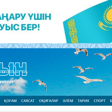
ЕНТТІГІ
ҚОҒАМ
САЯСАТ
ОҚИҒАЛАР
ӘЛЕМ
ТАРИХ
СПОРТ