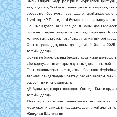
жылы Өңірлік кадр резервіне жүргізілген іріктеу
кандидаттың 9-ыбүгінгі күнге дейін конкурстық ірік
резервінен бос тұрған орындарға тағайындалса, он
1 үміткер ҚР Президенті Әкімшілігіне шақырту алып
Сонымен қатар, ҚР Президенті жанындағы Мемлекетт
бір жыл ішіндееліміздің барлық өңірлеріндегі (Ас
конкурстық іріктеусіз тағайындау мүмкіндіктері қар
Осы жаңашылдық аясында өңіріміз бойынша 2025 жыл
тағайындалды.
Сонымен бірге, бірінші басшылардың жауапкершілігін
«Б» корпусының жоғары лауазымдарына тікелей таға
Осы жаңашылдық аясындажыл басынан беріоблыстық
табиғат пайдалануды реттеу басқармалары мен С
бассейндік инспекциясының,
ҚР Адам құқықтары жөніндегі Уәкілдің Қызылорда 
тағайындалды.
Жоғарыда айтылған заңнамалық нормаларға сә
мемлекеттік әкімшілік лауазымдарына қойылатын Үлг
Жасұлан Шынтасов,