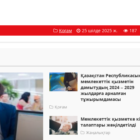
Қоғам
25 шілде 2025 ж.
187
Қазақстан Республикас
мемлекеттік қызметін
дамытудың 2024 – 2029
жылдарға арналған
тұжырымдамасы
Қоғам
Мемлекеттік қызметке к
талаптары жеңілдетілді
Жаңалықтар