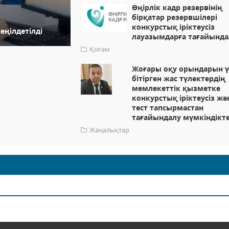
Өңірлік кадр резервінің
бірқатар резервшілері
конкурстық іріктеусіз
еңілдетілді
лауазымдарға тағайынд
Қоғам
Жоғары оқу орындарын ү
бітірген жас түлектердің
мемлекеттік қызметке
конкурстық іріктеусіз жә
тест тапсырмастан
тағайындалу мүмкіндікте
Жаңалықтар