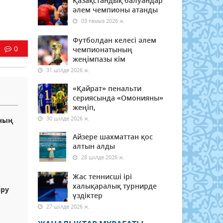
Қазақстандық балуандар
әлем чемпионы атанды
03 тамыз 2026 ж.
Футболдан келесі әлем
0
чемпионатының
жеңімпазы кім
31 шілде 2026 ж.
«Қайрат» пенальти
сериясында «Омонияны»
жеңіп,
30 шілде 2026 ж.
ының
Айзере шахматтан қос
алтын алды
28 шілде 2026 ж.
Жас теннисші ірі
халықаралық турнирде
іру
үздіктер
27 шілде 2026 ж.