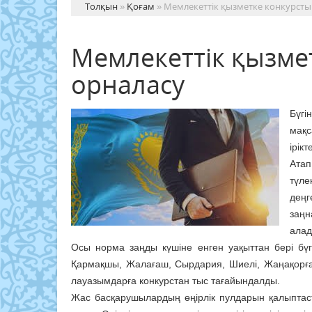
Толқын
»
Қоғам
» Мемлекеттік қызметке конкурстық 
Мемлекеттік қызмет
орналасу
Бүгі
мақс
ірік
Атап
түле
дең
заңн
алад
Осы норма заңды күшіне енген уақыттан бері бүгі
Қармақшы, Жалағаш, Сырдария, Шиелі, Жаңақорға
лауазымдарға конкурстан тыс тағайындалды.
Жас басқарушылардың өңірлік пулдарын қалыптас