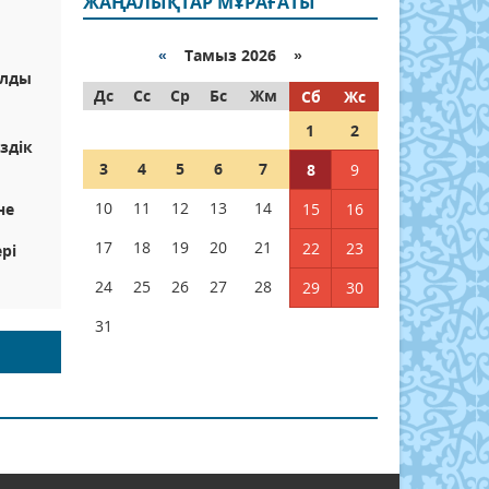
ЖАҢАЛЫҚТАР МҰРАҒАТЫ
«
Тамыз 2026 »
алды
Дс
Сс
Ср
Бс
Жм
Сб
Жс
1
2
здік
3
4
5
6
7
8
9
10
11
12
13
14
не
15
16
17
18
19
20
21
22
23
рі
24
25
26
27
28
29
30
31