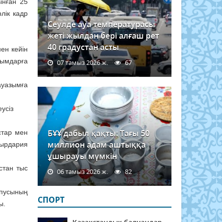
ынған 25
рлік кадр
Сеулде ауа температурасы
жеті жылдан бері алғаш рет
40 градустан асты
ен кейін
зымдарға
07 тамыз 2026 ж.
67
ауазымға
усіз
БҰҰ дабыл қақты: Тағы 50
стар мен
миллион адам аштыққа
Сырдария
ұшырауы мүмкін
стан тыс
06 тамыз 2026 ж.
82
пусының
СПОРТ
ы.