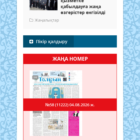
қызметке
қабылдауға жаңа
өзгерістер енгізілді
Жаңалықтар
Пікір қалдыру
ЖАҢА НОМЕР
№58 (11222)
04.08.2026 ж.