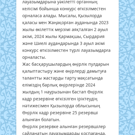
лауазымдарына уәкілетті органның
келісімі бойынша конкурс өткізілместен
орналаса алады. Мысалы, Қызылорда
қаласы мен Жаңақорған ауданында 2023
жылы өкілеттік мерзімі аяқталған 2 ауыл
әкімі, 2024 жылы Қармақшы, Сырдария
және Шиелі аудандарында 3 ауыл әкімі
конкурс өткізілместен түрлі лауазымдарға
орналасты.
Жас басқарушылардың өңірлік пулдарын
қалыптастыру және өңірлерді дамытуға
талантты жастарды тарту мақсатында
еліміздің барлық өңірлерінде 2024
жылдың 1 наурызынан бастап Өңірлік
кадр резервіне өткізілген іріктеудің
нәтижесімен Қызылорда облысының
Өңірлік кадр резервіне 25 резервші
алынған болатын.
Өңірлік резервке алынған резервшілер
сайланатын лауазымдарды қоспағанда,