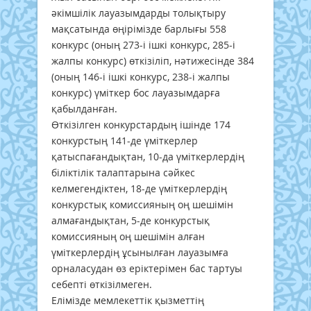
әкімшілік лауазымдарды толықтыру
мақсатында өңірімізде барлығы 558
конкурс (оның 273-і ішкі конкурс, 285-і
жалпы конкурс) өткізіліп, нәтижесінде 384
(оның 146-і ішкі конкурс, 238-і жалпы
конкурс) үміткер бос лауазымдарға
қабылданған.
Өткізілген конкурстардың ішінде 174
конкурстың 141-де үміткерлер
қатыспағандықтан, 10-да үміткерлердің
біліктілік талаптарына сәйкес
келмегендіктен, 18-де үміткерлердің
конкурстық комиссияның оң шешімін
алмағандықтан, 5-де конкурстық
комиссияның оң шешімін алған
үміткерлердің ұсынылған лауазымға
орналасудан өз еріктерімен бас тартуы
себепті өткізілмеген.
Елімізде мемлекеттік қызметтің