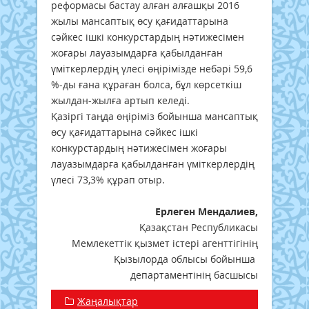
реформасы бастау алған алғашқы 2016
жылы мансаптық өсу қағидаттарына
сәйкес ішкі конкурстардың нәтижесімен
жоғары лауазымдарға қабылданған
үміткерлердің үлесі өңірімізде небәрі 59,6
%-ды ғана құраған болса, бұл көрсеткіш
жылдан-жылға артып келеді.
Қазіргі таңда өңіріміз бойынша мансаптық
өсу қағидаттарына сәйкес ішкі
конкурстардың нәтижесімен жоғары
лауазымдарға қабылданған үміткерлердің
үлесі 73,3% құрап отыр.
Ерлеген Мендалиев,
Қазақстан Республикасы
Мемлекеттік қызмет істері агенттігінің
Қызылорда облысы бойынша
департаментінің басшысы
Жаңалықтар