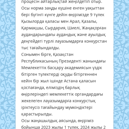
процесін айтарлықтай жеңілдетіп отыр.
Осы норма заңды күшіне енген уақыттан
бері бүгінгі күнге дейін өңірімізде 9 түлек
Қызылорда қаласы мен Арал, Қазалы,
Қармақшы, Сырдария, Шиелі, Жаңақорған
аудандарындағы аудандық және ауылдық
деңгейдегі түрлі лауазымдарға конкурстан
тыс тағайындалды.
Сонымен бірге, Қазақстан
Республикасының Президенті жанындағы
Мемлекеттік басқару академиясын үздік
бітірген түлектерді оқуды бітіргеннен
кейін бір жыл ішінде Астана қаласын
қоспағанда, еліміздің барлық
өңірлеріндегі мемлекеттік органдардағы
жекелеген лауазымдарға конкурстық
іріктеусіз тағайындау мүмкіндіктері
қарастырылды.
Осы жаңашылдық аясында, өңіріміз
бойынша 2023 жылы 1 түлек, 2024 жылы 2