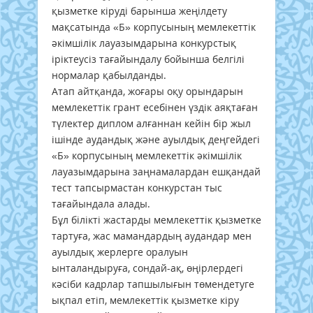
қызметке кіруді барынша жеңілдету
мақсатында «Б» корпусының мемлекеттік
әкімшілік лауазымдарына конкурстық
іріктеусіз тағайындалу бойынша белгілі
нормалар қабылданды.
Атап айтқанда, жоғары оқу орындарын
мемлекеттік грант есебінен үздік аяқтаған
түлектер диплом алғаннан кейін бір жыл
ішінде аудандық және ауылдық деңгейдегі
«Б» корпусының мемлекеттік әкімшілік
лауазымдарына заңнамалардан ешқандай
тест тапсырмастан конкурстан тыс
тағайындала алады.
Бұл білікті жастарды мемлекеттік қызметке
тартуға, жас мамандардың аудандар мен
ауылдық жерлерге оралуын
ынталандыруға, сондай-ақ, өңірлердегі
кәсіби кадрлар тапшылығын төмендетуге
ықпал етіп, мемлекеттік қызметке кіру