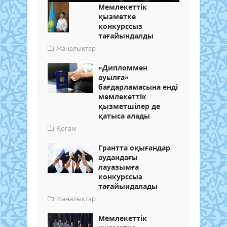
Мемлекеттік
қызметке
конкурссыз
тағайындалды
Жаңалықтар
«Дипломмен
ауылға»
бағдарламасына енді
мемлекеттік
қызметшілер де
қатыса алады
Қоғам
Грантта оқығандар
аудандағы
лауазымға
конкурссыз
тағайындалады
Жаңалықтар
Мемлекеттік