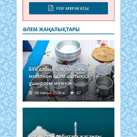
PDF МҰРАҒАТЫ
ӘЛЕМ ЖАҢАЛЫҚТАРЫ
БҰҰ дабыл қақты: Тағы 50
миллион адам аштыққа
ұшырауы мүмкін
06 тамыз 2026 ж.
67
Өзбекстан орбитаға жасанды