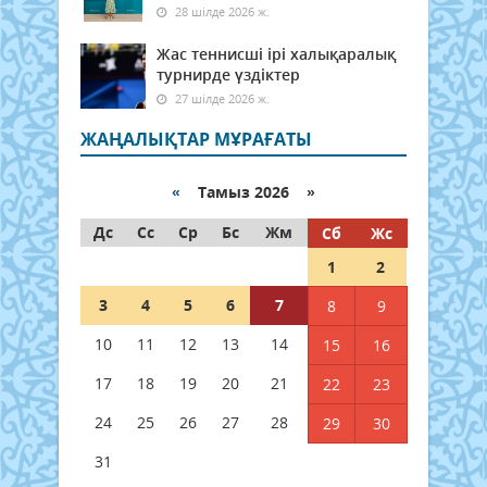
28 шілде 2026 ж.
Жас теннисші ірі халықаралық
турнирде үздіктер
27 шілде 2026 ж.
ЖАҢАЛЫҚТАР МҰРАҒАТЫ
«
Тамыз 2026 »
Дс
Сс
Ср
Бс
Жм
Сб
Жс
1
2
3
4
5
6
7
8
9
10
11
12
13
14
15
16
17
18
19
20
21
22
23
24
25
26
27
28
29
30
31