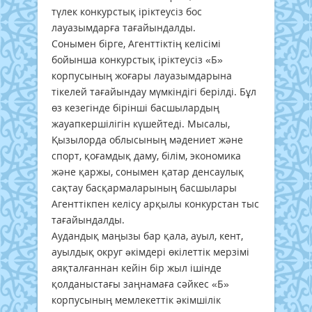
түлек конкурстық іріктеусіз бос
лауазымдарға тағайындалды.
Сонымен бірге, Агенттіктің келісімі
бойынша конкурстық іріктеусіз «Б»
корпусының жоғары лауазымдарына
тікелей тағайындау мүмкіндігі берілді. Бұл
өз кезегінде бірінші басшылардың
жауапкершілігін күшейтеді. Мысалы,
Қызылорда облысының мәдениет және
спорт, қоғамдық даму, білім, экономика
және қаржы, сонымен қатар денсаулық
сақтау басқармаларының басшылары
Агенттікпен келісу арқылы конкурстан тыс
тағайындалды.
Аудандық маңызы бар қала, ауыл, кент,
ауылдық округ əкімдері өкілеттік мерзімі
аяқталғаннан кейін бір жыл ішінде
қолданыстағы заңнамаға сәйкес «Б»
корпусының мемлекеттік әкімшілік