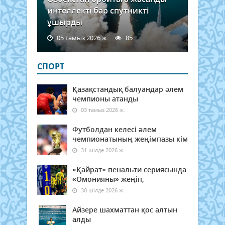
интеллекті бар спутникті
ұшырды
05 тамыз 2026 ж.
85
СПОРТ
Қазақстандық балуандар әлем
чемпионы атанды
03 тамыз 2026 ж.
Футболдан келесі әлем
чемпионатының жеңімпазы кім
31 шілде 2026 ж.
«Қайрат» пенальти сериясында
«Омонияны» жеңіп,
30 шілде 2026 ж.
Айзере шахматтан қос алтын
алды