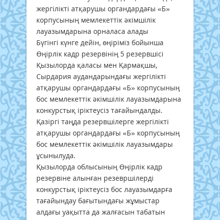
жергілікті атқарушы органдардағы «Б»
корпусының мемлекеттік әкімшілік
лауазымдарына орналаса алады
Бүгінгі күнге дейін, өңіріміз бойынша
Өңірлік кадр резервінің 5 резервшісі
Қызылорда қаласы мен Қармақшы,
Сырдария аудандарындағы жергілікті
атқарушы органдардағы «Б» корпусының
бос мемлекеттік әкімшілік лауазымдарына
конкурстық іріктеусіз тағайындалды.
Қазіргі таңда резервшілерге жергілікті
атқарушы органдардағы «Б» корпусының
бос мемлекеттік әкімшілік лауазымдары
ұсынылуда.
Қызылорда облысының Өңірлік кадр
резервіне алынған резевршілерді
конкурстық іріктеусіз бос лауазымдарға
тағайындау бағытындағы жұмыстар
алдағы уақытта да жалғасын табатын