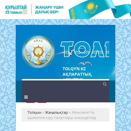
TOLQYN.KZ
АҚПАРАТТЫҚ
АГЕНТТІГІ
Толқын
»
Жаңалықтар
» Мемлекеттік
қызметке кіру талаптары жеңілдетілді