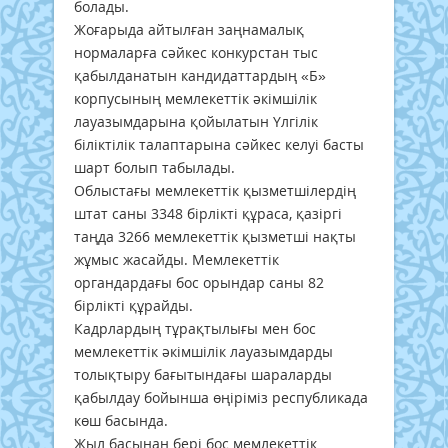
болады.
Жоғарыда айтылған заңнамалық
нормаларға сәйкес конкурстан тыс
қабылданатын кандидаттардың «Б»
корпусының мемлекеттік әкімшілік
лауазымдарына қойылатын Үлгілік
біліктілік талаптарына сәйкес келуі басты
шарт болып табылады.
Облыстағы мемлекеттік қызметшілердің
штат саны 3348 бірлікті құраса, қазіргі
таңда 3266 мемлекеттік қызметші нақты
жұмыс жасайды. Мемлекеттік
органдардағы бос орындар саны 82
бірлікті құрайды.
Кадрлардың тұрақтылығы мен бос
мемлекеттік әкімшілік лауазымдарды
толықтыру бағытындағы шараларды
қабылдау бойынша өңіріміз республикада
көш басында.
Жыл басынан бері бос мемлекеттік