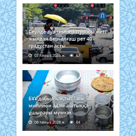
Сеулде ауа температурасы жеті
жылдан бері алғаш рет 40
градустан асты
07 тамыз 2026 ж.
67
БҰҰ дабыл қақты: Тағы 50
миллион адам аштыққа
ұшырауы мүмкін
06 тамыз 2026 ж.
84