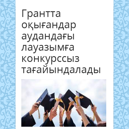
Грантта
оқығандар
аудандағы
лауазымға
конкурссыз
тағайындалады