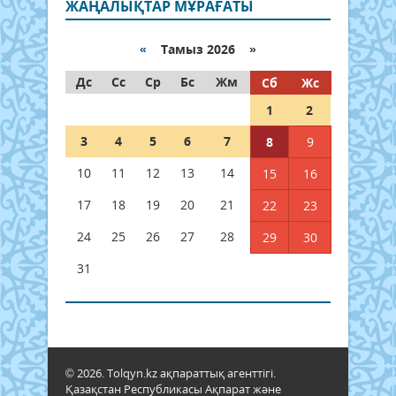
ЖАҢАЛЫҚТАР МҰРАҒАТЫ
«
Тамыз 2026 »
Дс
Сс
Ср
Бс
Жм
Сб
Жс
1
2
3
4
5
6
7
8
9
10
11
12
13
14
15
16
17
18
19
20
21
22
23
24
25
26
27
28
29
30
31
© 2026. Tolqyn.kz ақпараттық агенттігі.
Қазақстан Республикасы Ақпарат және