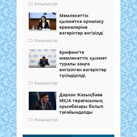
Жаңалықтар
Мемлекеттік
қызметке орналасу
ережелеріне
өзгерістер енгізілді
Жаңалықтар
Брифингте
мемлекеттік қызмет
туралы заңға
енгізілген өзгерістер
түсіндірілді.
Жаңалықтар
Дархан Жазықбаев
МҚІА төрағасының
орынбасары болып
тағайындалды
Жаңалықтар