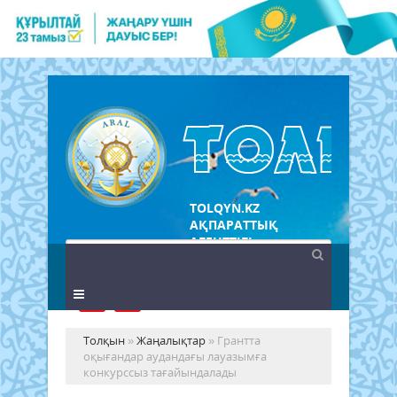
TOLQYN.KZ
АҚПАРАТТЫҚ
АГЕНТТІГІ
Толқын
»
Жаңалықтар
» Грантта
оқығандар аудандағы лауазымға
конкурссыз тағайындалады