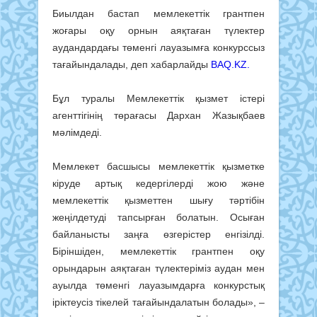
Биылдан бастап мемлекеттік грантпен
жоғары оқу орнын аяқтаған түлектер
аудандардағы төменгі лауазымға конкурссыз
тағайындалады, деп хабарлайды
BAQ.KZ.
Бұл туралы Мемлекеттік қызмет істері
агенттігінің төрағасы Дархан Жазықбаев
мәлімдеді.
Мемлекет басшысы мемлекеттік қызметке
кіруде артық кедергілерді жою және
мемлекеттік қызметтен шығу тәртібін
жеңілдетуді тапсырған болатын. Осыған
байланысты заңға өзгерістер енгізілді.
Біріншіден, мемлекеттік грантпен оқу
орындарын аяқтаған түлектеріміз аудан мен
ауылда төменгі лауазымдарға конкурстық
іріктеусіз тікелей тағайындалатын болады», –