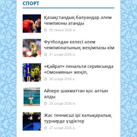
СПОРТ
Қазақстандық балуандар әлем
чемпионы атанды
03 тамыз 2026 ж.
Футболдан келесі әлем
чемпионатының жеңімпазы кім
31 шілде 2026 ж.
«Қайрат» пенальти сериясында
«Омонияны» жеңіп,
30 шілде 2026 ж.
Айзере шахматтан қос алтын
алды
28 шілде 2026 ж.
Жас теннисші ірі халықаралық
турнирде үздіктер
27 шілде 2026 ж.