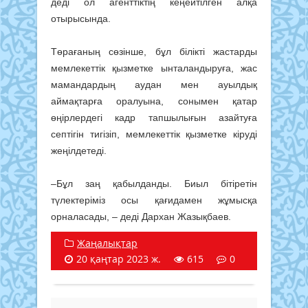
деді ол агенттіктің кеңейтілген алқа
отырысында.
Төрағаның сөзінше, бұл білікті жастарды
мемлекеттік қызметке ынталандыруға, жас
мамандардың аудан мен ауылдық
аймақтарға оралуына, сонымен қатар
өңірлердегі кадр тапшылығын азайтуға
септігін тигізіп, мемлекеттік қызметке кіруді
жеңілдетеді.
–Бұл заң қабылданды. Биыл бітіретін
түлектеріміз осы қағидамен жұмысқа
орналасады, – деді Дархан Жазықбаев.
Жаңалықтар
20 қаңтар 2023 ж.
615
0