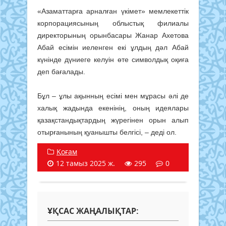
«Азаматтарға арналған үкімет» мемлекеттік
корпорациясының облыстық филиалы
директорының орынбасары Жанар Ахетова
Абай есімін иеленген екі ұлдың дәл Абай
күнінде дүниеге келуін өте символдық оқиға
деп бағалады.
Бұл – ұлы ақынның есімі мен мұрасы әлі де
халық жадында екенінің, оның идеялары
қазақстандықтардың жүрегінен орын алып
отырғанының қуанышты белгісі, – деді ол.
Қоғам
12 тамыз 2025 ж.
295
0
ҰҚСАС ЖАҢАЛЫҚТАР: