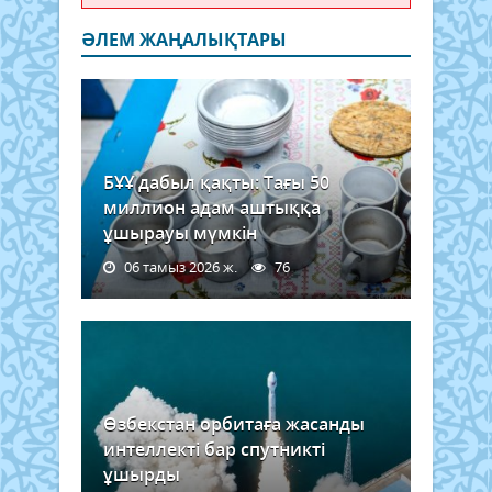
ӘЛЕМ ЖАҢАЛЫҚТАРЫ
БҰҰ дабыл қақты: Тағы 50
миллион адам аштыққа
ұшырауы мүмкін
06 тамыз 2026 ж.
76
Өзбекстан орбитаға жасанды
интеллекті бар спутникті
ұшырды