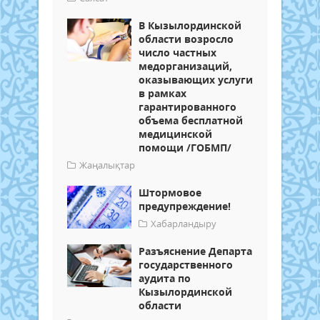
В Кызылординской
области возросло
число частных
медорганизаций,
оказывающих услуги
в рамках
гарантированного
объема бесплатной
медицинской
помощи /ГОБМП/
Жаңалықтар
Штормовое
предупреждение!
Хабарландыру
Разъяснение Департамента внутр
государственного
аудита по
Кызылординской
области