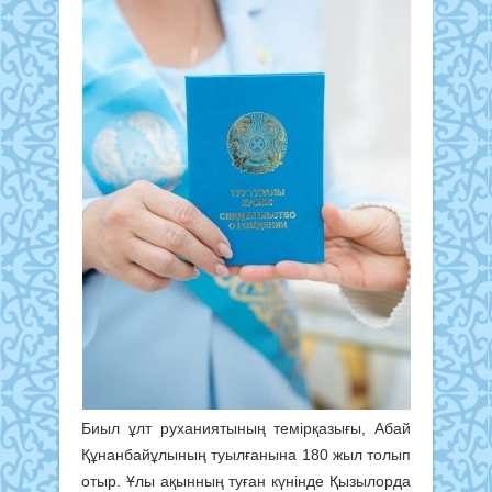
Биыл ұлт руханиятының темірқазығы, Абай
Құнанбайұлының туылғанына 180 жыл толып
отыр. Ұлы ақынның туған күнінде Қызылорда