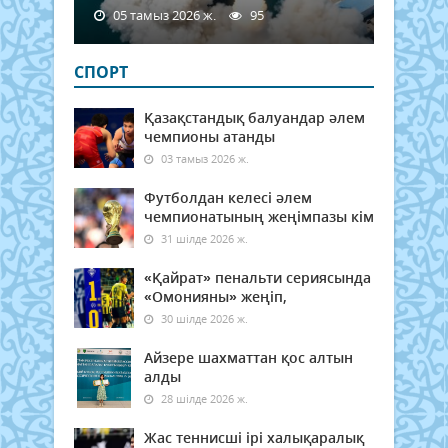
05 тамыз 2026 ж.
95
СПОРТ
Қазақстандық балуандар әлем
чемпионы атанды
03 тамыз 2026 ж.
Футболдан келесі әлем
чемпионатының жеңімпазы кім
31 шілде 2026 ж.
«Қайрат» пенальти сериясында
«Омонияны» жеңіп,
30 шілде 2026 ж.
Айзере шахматтан қос алтын
алды
28 шілде 2026 ж.
Жас теннисші ірі халықаралық