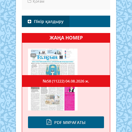
Қоғам
Пікір қалдыру
ЖАҢА НОМЕР
№58 (11222)
04.08.2026 ж.
PDF МҰРАҒАТЫ