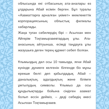
облысында екі отбасының ата-аналары өз
ұлдарына Абай есімін берген. Бұл туралы
«Азаматтарға арналған үкімет» мемлекеттік
корпорациясының облыстық филиалы
хабарлады.
Жаңа туған сәбилердің бірі – Асылхан мен
Айгерім Тоқтамырзаевтардың ұлы. Ата-
анасының айтуынша, есімді таңдауға ұлы
жазушыға деген терең құрмет себеп болған.
Ұлымыздың дәл осы 10 тамызда, яғни Абай
күнінде дүниеге келгенін білгенде біз мұны
ерекше белгі деп қабылдадық. Абай –
даналықтың, адалдықтың және білімге
ұмтылудың символы. Ұлымыз да осы
құндылықтарды бойына сіңірген азамат
болып өссін дейміз, – деді сәбидің әкесі
Асылхан Тоқтамырзаев.