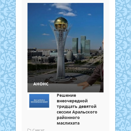
АНОНС
Решение
внеочередной
тридцать девятой
сессии Аральского
районного
маслихата
Саясат