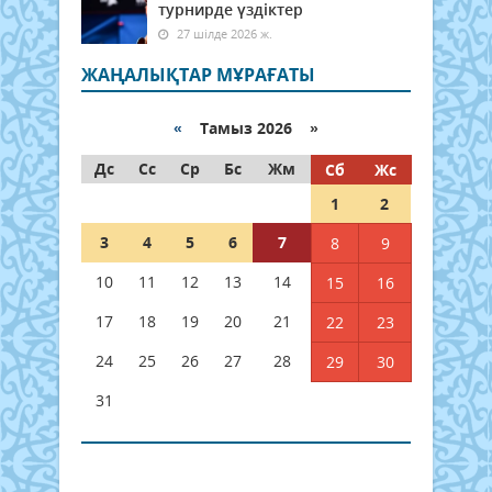
турнирде үздіктер
27 шілде 2026 ж.
ЖАҢАЛЫҚТАР МҰРАҒАТЫ
«
Тамыз 2026 »
Дс
Сс
Ср
Бс
Жм
Сб
Жс
1
2
3
4
5
6
7
8
9
10
11
12
13
14
15
16
17
18
19
20
21
22
23
24
25
26
27
28
29
30
31