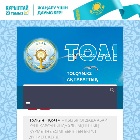
TOLQYN.KZ
АҚПАРАТТЫҚ
АГЕНТТІГІ
Толқын
»
Қоғам
» ҚЫЗЫЛОРДАДА АБАЙ
КҮНІ ҚАРСАҢЫНДА ҰЛЫ АҚЫННЫҢ
ҚҰРМЕТІНЕ ЕСІМІ БЕРІЛГЕН ЕКІ ҰЛ
ДҮНИЕГЕ КЕЛДІ