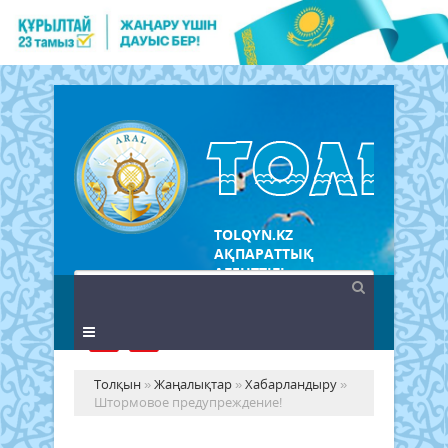
TOLQYN.KZ
АҚПАРАТТЫҚ
АГЕНТТІГІ
Толқын
»
Жаңалықтар
»
Хабарландыру
»
Штормовое предупреждение!