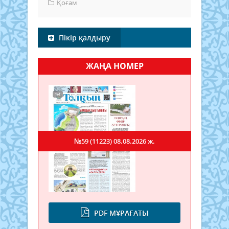
Қоғам
Пікір қалдыру
ЖАҢА НОМЕР
№59 (11223)
08.08.2026 ж.
PDF МҰРАҒАТЫ