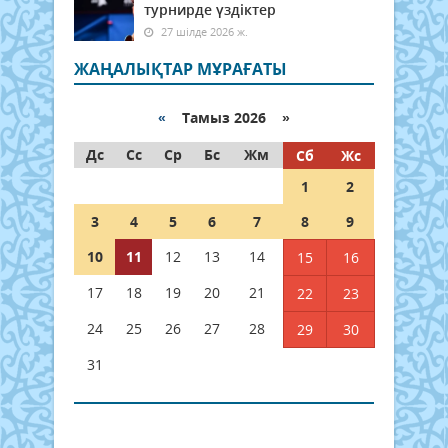
турнирде үздіктер
27 шілде 2026 ж.
ЖАҢАЛЫҚТАР МҰРАҒАТЫ
«
Тамыз 2026 »
Дс
Сс
Ср
Бс
Жм
Сб
Жс
1
2
3
4
5
6
7
8
9
10
11
12
13
14
15
16
17
18
19
20
21
22
23
24
25
26
27
28
29
30
31