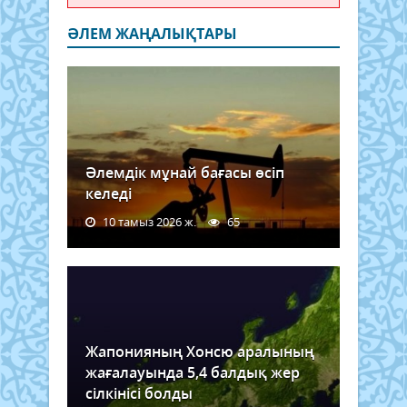
ӘЛЕМ ЖАҢАЛЫҚТАРЫ
Әлемдік мұнай бағасы өсіп
келеді
10 тамыз 2026 ж.
65
Жапонияның Хонсю аралының
жағалауында 5,4 балдық жер
сілкінісі болды