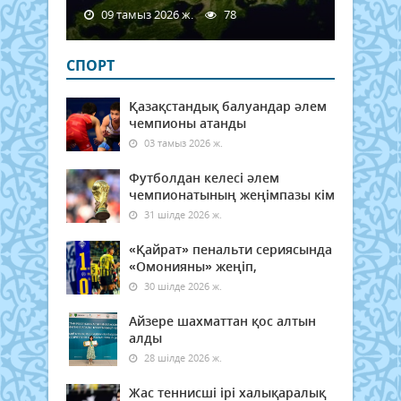
09 тамыз 2026 ж.
78
СПОРТ
Қазақстандық балуандар әлем
чемпионы атанды
03 тамыз 2026 ж.
Футболдан келесі әлем
чемпионатының жеңімпазы кім
31 шілде 2026 ж.
«Қайрат» пенальти сериясында
«Омонияны» жеңіп,
30 шілде 2026 ж.
Айзере шахматтан қос алтын
алды
28 шілде 2026 ж.
Жас теннисші ірі халықаралық