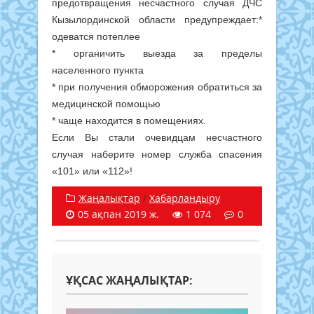
предотвращения несчастного случая ДЧС
Кызылординской области предупреждает:*
одеватся потеплее
* органичить выезда за пределы
населенного пункта
* при получения обморожения обратиться за
медицинской помощью
* чаще находится в помещениях.
Если Вы стали очевидцам несчастного
случая наберите номер служба спасения
«101» или «112»!
Жаңалықтар
/
Хабарландыру
05 ақпан 2019 ж.
1 074
0
ҰҚСАС ЖАҢАЛЫҚТАР: