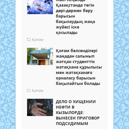
Қазақстанда тегін
дәрі-дәрмек беру
барысын
бақылаудың жаңа
жүйесі іске
қосылады
Қоғам
Қоғам белсенділері
жаңадан салынып
жатқан студенттік
жатақхана құрылысы
мен жатақханаға
орналасу барысын
бақылайтын болады
Қоғам
ДЕЛО О ХИЩЕНИИ
НЕФТИ В
КЫЗЫЛОРДЕ:
ВЫНЕСЕН ПРИГОВОР
ПОДСУДИМЫМ