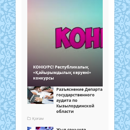
КОНКУРС! Республикалық
«Қайырымдылық керуені»
конкурсы
Разъяснение Департамента внутр
государственного
аудита по
Кызылординской
области
Қоғам
Жыл соңында