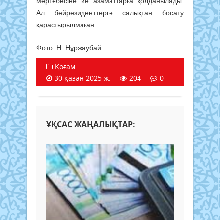
мәртебесіне ие азаматтарға қолданылады.
Ал бейрезиденттерге салықтан босату
қарастырылмаған.
Фото: Н. Нұржаубай
Қоғам
30 қазан 2025 ж.
204
0
ҰҚСАС ЖАҢАЛЫҚТАР: