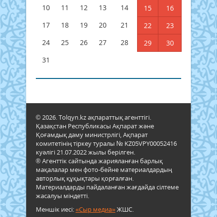
10
11
12
13
14
15
16
17
18
19
20
21
22
23
24
25
26
27
28
29
30
31
© 2026. Tolqyn.kz ақпараттық агенттігі.
Қазақстан Республикасы Ақпарат және
Қоғамдық даму министрлігі, Ақпарат
комитетінің тіркеу туралы № KZ05VPY00052416
куәлігі 21.07.2022 жылы берілген.
® Агенттік сайтында жарияланған барлық
мақалалар мен фото-бейне материалдардың
авторлық құқықтары қорғалған.
Материалдарды пайдаланған жағдайда сілтеме
жасалуы міндетті.
Меншік иесі:
«Сыр медиа»
ЖШС.