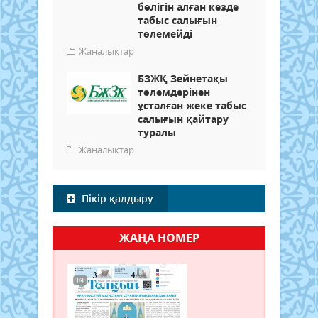
бөлігін алған кезде
табыс салығын
төлемейді
Жаңалықтар
БЗЖҚ Зейнетақы
төлемдерінен
ұсталған жеке табыс
салығын қайтару
туралы
Жаңалықтар
Пікір қалдыру
ЖАҢА НОМЕР