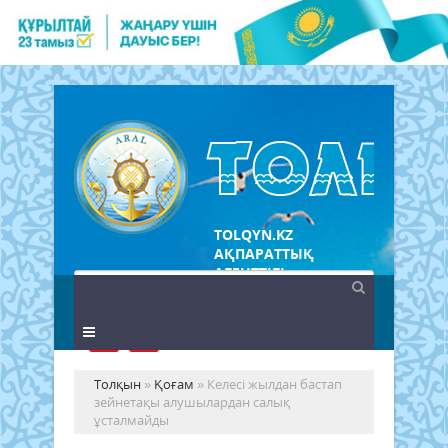
TOLQYN.KZ
АҚПАРАТТЫҚ
АГЕНТТІГІ
Толқын
»
Қоғам
» Келесі жылдан бастап
зейнетақы алушылардан салық
ұсталмайды