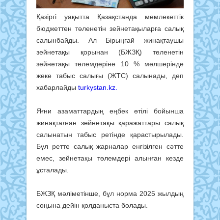
Қазіргі уақытта Қазақстанда мемлекеттік
бюджеттен төленетін зейнетақыларға салық
салынбайды. Ал Бірыңғай жинақтаушы
зейнетақы қорынан (БЖЗҚ) төленетін
зейнетақы төлемдеріне 10 % мөлшерінде
жеке табыс салығы (ЖТС) салынады, деп
хабарлайды
turkystan.kz.
Яғни азаматтардың еңбек өтілі бойынша
жинақталған зейнетақы қаражаттары салық
салынатын табыс ретінде қарастырылады.
Бұл ретте салық жарналар енгізілген сәтте
емес, зейнетақы төлемдері алынған кезде
ұсталады.
БЖЗҚ мәліметінше, бұл норма 2025 жылдың
соңына дейін қолданыста болады.