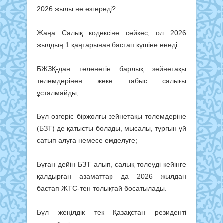
2026 жылы не өзгереді?
Жаңа Салық кодексіне сәйкес, ол 2026
жылдың 1 қаңтарынан бастап күшіне енеді:
БЖЗҚ-дан төленетін барлық зейнетақы
төлемдерінен жеке табыс салығы
ұсталмайды;
Бұл өзгеріс біржолғы зейнетақы төлемдеріне
(БЗТ) де қатысты болады, мысалы, тұрғын үй
сатып алуға немесе емделуге;
Бұған дейін БЗТ алып, салық төлеуді кейінге
қалдырған азаматтар да 2026 жылдан
бастап ЖТС-тен толықтай босатылады.
Бұл жеңілдік тек Қазақстан резиденті