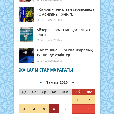
«Қайрат» пенальти сериясында
«Омонияны» жеңіп,
30 шілде 2026 ж.
Айзере шахматтан қос алтын
алды
28 шілде 2026 ж.
Жас теннисші ірі халықаралық
турнирде үздіктер
27 шілде 2026 ж.
ЖАҢАЛЫҚТАР МҰРАҒАТЫ
«
Тамыз 2026 »
Дс
Сс
Ср
Бс
Жм
Сб
Жс
1
2
3
4
5
6
7
8
9