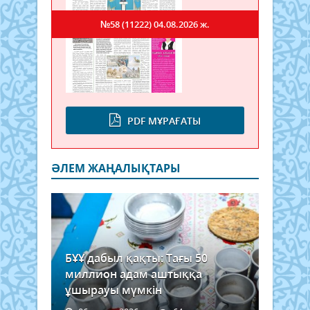
№58 (11222)
04.08.2026 ж.
PDF МҰРАҒАТЫ
ӘЛЕМ ЖАҢАЛЫҚТАРЫ
БҰҰ дабыл қақты: Тағы 50
миллион адам аштыққа
ұшырауы мүмкін