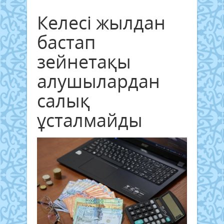
Келесі жылдан
бастап
зейнетақы
алушылардан
салық
ұсталмайды