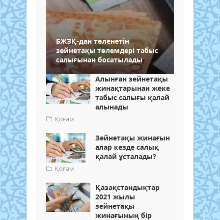
БЖЗҚ-дан төленетін
зейнетақы төлемдері табыс
салығынан босатылады
Алынған зейнетақы
жинақтарынан жеке
табыс салығы қалай
алынады
Қоғам
Зейнетақы жинағын
алар кезде салық
қалай ұсталады?
Қоғам
Қазақстандықтар
2021 жылы
зейнетақы
жинағының бір