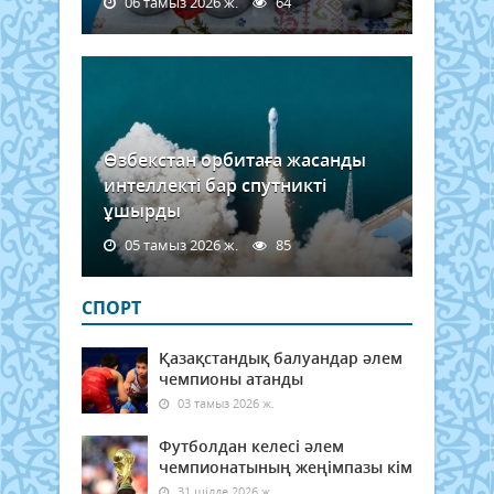
06 тамыз 2026 ж.
64
Өзбекстан орбитаға жасанды
интеллекті бар спутникті
ұшырды
05 тамыз 2026 ж.
85
СПОРТ
Қазақстандық балуандар әлем
чемпионы атанды
03 тамыз 2026 ж.
Футболдан келесі әлем
чемпионатының жеңімпазы кім
31 шілде 2026 ж.