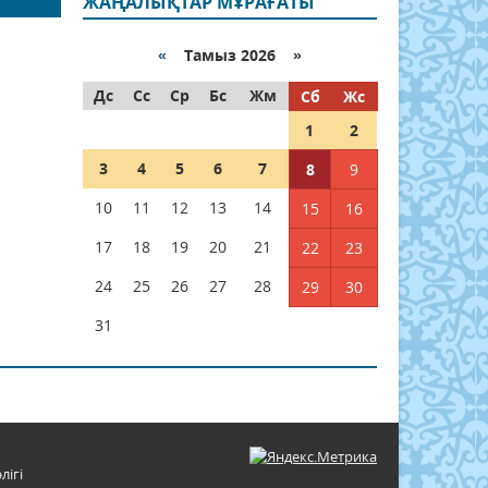
ЖАҢАЛЫҚТАР МҰРАҒАТЫ
«
Тамыз 2026 »
Дс
Сс
Ср
Бс
Жм
Сб
Жс
1
2
3
4
5
6
7
8
9
10
11
12
13
14
15
16
17
18
19
20
21
22
23
24
25
26
27
28
29
30
31
лігі