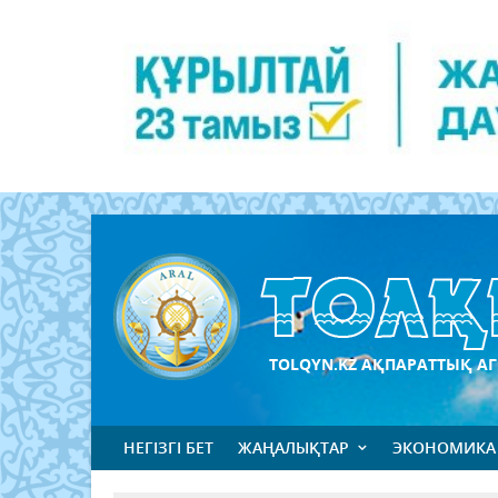
TOLQYN.KZ АҚПАРАТТЫҚ АГ
НЕГІЗГІ БЕТ
ЖАҢАЛЫҚТАР
ЭКОНОМИКА