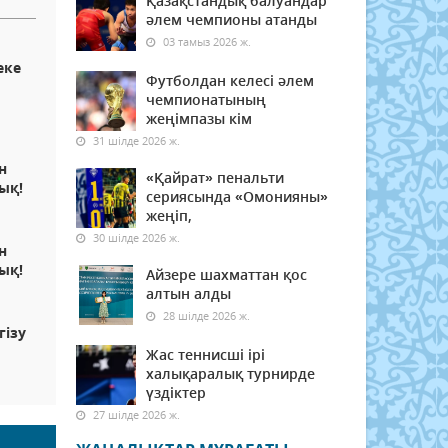
Қазақстандық балуандар
әлем чемпионы атанды
03 тамыз 2026 ж.
еке
Футболдан келесі әлем
чемпионатының
жеңімпазы кім
31 шілде 2026 ж.
н
«Қайрат» пенальти
ық!
сериясында «Омонияны»
жеңіп,
30 шілде 2026 ж.
н
ық!
Айзере шахматтан қос
алтын алды
28 шілде 2026 ж.
гізу
Жас теннисші ірі
халықаралық турнирде
үздіктер
27 шілде 2026 ж.