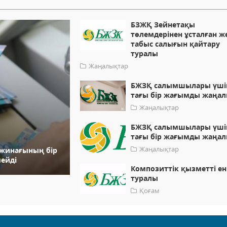
БЗЖҚ Зейнетақы
төлемдерінен ұсталған ж
табыс салығын қайтару
туралы
Жаңалықтар
БЖЗҚ салымшылары үші
тағы бір жағымды жаңал
Жаңалықтар
БЖЗҚ салымшылары үші
тағы бір жағымды жаңал
Жаңалықтар
 жинағының бір
мейді
Композиттік қызметті ен
туралы
Қоғам