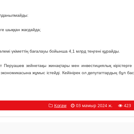
олданылмайды:
рге шыққан жағдайда;
мі үкіметтің бағалауы бойынша 4,1 млрд теңгені құрайды.
т Перуашев зейнетақы жинақтары мен инвестициялық кірістерге
экономикасына жұмыс істейді. Кейінірек ол депутаттардың бұл ба
Қоғам
03 мамыр 2024 ж.
423