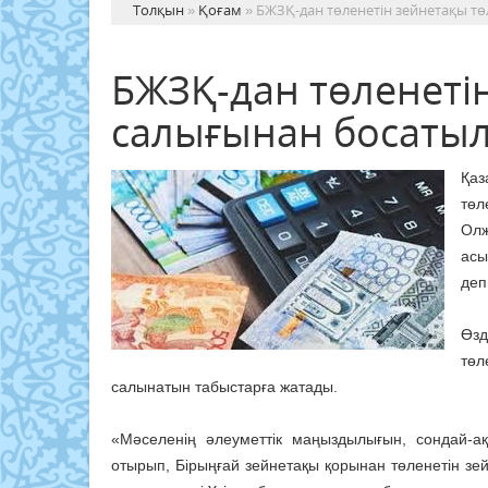
Толқын
»
Қоғам
» БЖЗҚ-дан төленетін зейнетақы т
БЖЗҚ-дан төленеті
салығынан босаты
Қаз
төл
Олж
асы
деп
Өзд
төл
салынатын табыстарға жатады.
«Мәселенің әлеуметтік маңыздылығын, сондай-а
отырып, Бірыңғай зейнетақы қорынан төленетін зе