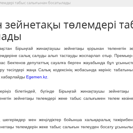
өлемдері табыс салығынан босатылады
н зейнетақы төлемдері та
лады
ақстан Бірыңғай жинақтаушы зейнетақы қорынан төленетін з
емдеріне салық салуды алып тастауды жоспарлап отыр. Премьер
ас Бектенов депутаттық сауалға берген жауабында бұл ұсыныст
ру тәсілдері жаңа Салық кодексінің жобасында көрініс табатыны
 хабарлайды
Egemen.kz.
еріңіз білетіндей, бүгінде Бірыңғай жинақтаушы зейнетақы
енетін зейнетақы төлемдері жеке табыс салығымен төлем көзін
қ шегерімдер мен жеңілдіктер бойынша халықаралық тәжірибен
йнетақы төлемдерін жеке табыс салығын төлеуден босату ұсынылы