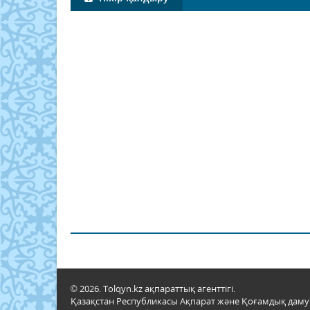
© 2026. Tolqyn.kz ақпараттық агенттігі.
Қазақстан Республикасы Ақпарат және Қоғамдық даму м