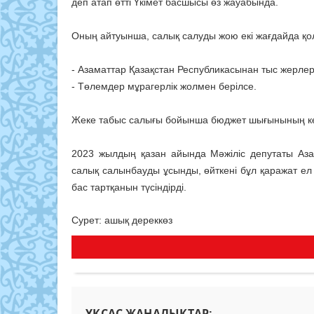
деп атап өтті Үкімет басшысы өз жауабында.
Оның айтуынша, салық салуды жою екі жағдайда қ
- Азаматтар Қазақстан Республикасынан тыс жерле
- Төлемдер мұрагерлік жолмен берілсе.
Жеке табыс салығы бойынша бюджет шығынының көле
2023 жылдың қазан айында Мәжіліс депутаты Аза
салық салынбауды ұсынды, өйткені бұл қаражат ел 
бас тартқанын түсіндірді.
Сурет: ашық дереккөз
ҰҚСАС ЖАҢАЛЫҚТАР: