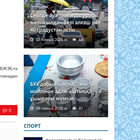
Сеулде ауа температурасы
жеті жылдан бері алғаш рет
40 градустан асты
07 тамыз 2026 ж.
66
 БЖЗҚ-ға
стамадан
БҰҰ дабыл қақты: Тағы 50
миллион адам аштыққа
ұшырауы мүмкін
06 тамыз 2026 ж.
81
0
СПОРТ