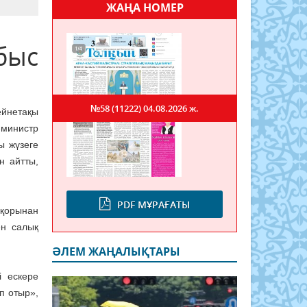
ЖАҢА НОМЕР
быс
№58 (11222)
04.08.2026 ж.
ейнетақы
-министр
ы жүзеге
н айтты,
PDF МҰРАҒАТЫ
 қорынан
ен салық
ӘЛЕМ ЖАҢАЛЫҚТАРЫ
і ескере
п отыр»,