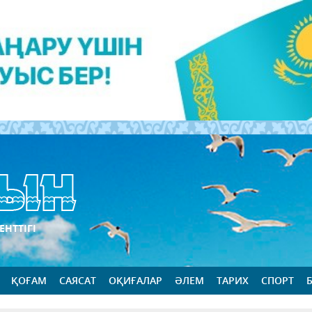
ЕНТТІГІ
ҚОҒАМ
САЯСАТ
ОҚИҒАЛАР
ӘЛЕМ
ТАРИХ
СПОРТ