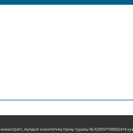
инистрлігі, Ақпарат комитетінің тіркеу туралы № KZ05VPY00052416 куә