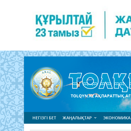
TOLQYN.KZ АҚПАРАТТЫҚ АГ
НЕГІЗГІ БЕТ
ЖАҢАЛЫҚТАР
ЭКОНОМИКА