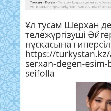
Толқын
»
Қоғам
» Ұл тусам Шерхан деген есім бере
ұмытпаңыз: https://turkystan.kz/article/268417-ul-tus
Ұл тусам Шерхан де
тележүргізуші Әйг
нұсқасына гиперсіл
https://turkystan.kz
serxan-degen-esim-b
seifolla