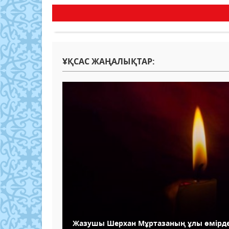
ҰҚСАС ЖАҢАЛЫҚТАР:
Жазушы Шерхан Мұртазаның ұлы өмірде