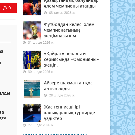
Қазақстандық балуандар
әлем чемпионы атанды
0
03 тамыз 2026 ж.
Футболдан келесі әлем
чемпионатының
жеңімпазы кім
31 шілде 2026 ж.
аз
«Қайрат» пенальти
сериясында «Омонияны»
н
жеңіп,
30 шілде 2026 ж.
Айзере шахматтан қос
алтын алды
ылды
28 шілде 2026 ж.
Жас теннисші ірі
за
халықаралық турнирде
қта
үздіктер
27 шілде 2026 ж.