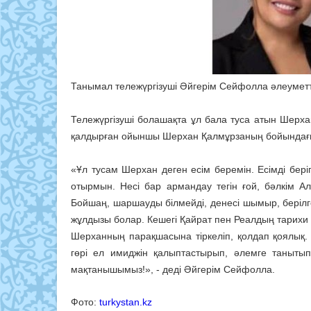
Танымал тележүргізуші Әйгерім Сейфолла әлеумет
Тележүргізуші болашақта ұл бала туса атын Шерха
қалдырған ойыншы Шерхан Қалмұрзаның бойындағы 
«Ұл тусам Шерхан деген есім беремін. Есімді бері
отырмын. Несі бар армандау тегін ғой, бәлкім 
Бойшаң, шаршауды білмейді, денесі шымыр, берілг
жұлдызы болар. Кешегі Қайрат пен Реалдың тарихи
Шерханның парақшасына тіркеліп, қолдап қоялық. 
гөрі ел имиджін қалыптастырып, әлемге таныты
мақтанышымыз!», - деді Әйгерім Сейфолла.
Фото:
turkystan.kz