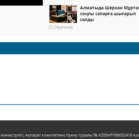
Алматыда Шерхан Мұрта
соңғы сапарға шығарып
салды
Оқиғалар
инистрлігі, Ақпарат комитетінің тіркеу туралы № KZ05VPY00052416 куә