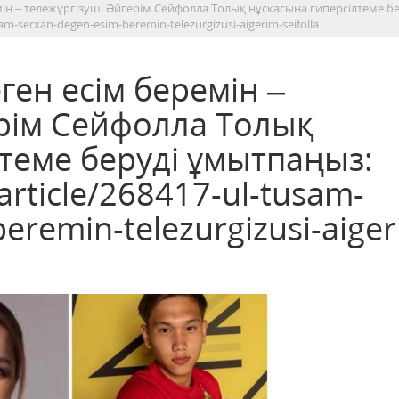
мін – тележүргізуші Әйгерім Сейфолла Толық нұсқасына гиперсілтеме бе
am-serxan-degen-esim-beremin-telezurgizusi-aigerim-seifolla
ген есім беремін –
ерім Сейфолла Толық
теме беруді ұмытпаңыз:
/article/268417-ul-tusam-
eremin-telezurgizusi-aiger