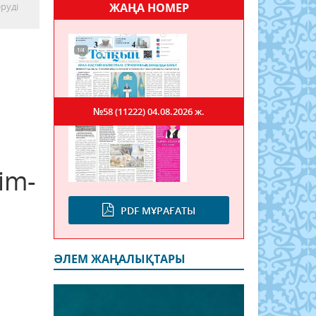
руді
ЖАҢА НОМЕР
№58 (11222)
04.08.2026 ж.
im-
PDF МҰРАҒАТЫ
ӘЛЕМ ЖАҢАЛЫҚТАРЫ