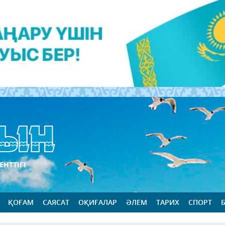
ЕНТТІГІ
ҚОҒАМ
САЯСАТ
ОҚИҒАЛАР
ӘЛЕМ
ТАРИХ
СПОРТ