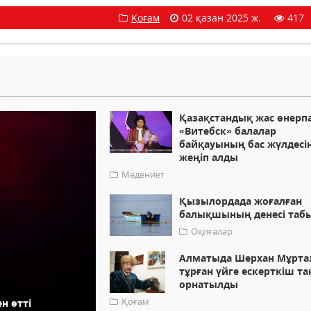
Қоғам
02 қазан 2025 ж.
417
Қазақстандық жас өнерп
«Витебск» балалар
байқауының бас жүлдесі
жеңіп алды
Мәдениет
Қызылордада жоғалған
балықшының денесі таб
Оқиғалар
Алматыда Шерхан Мұрта
тұрған үйге ескерткіш та
орнатылды
Қоғам
н өтті