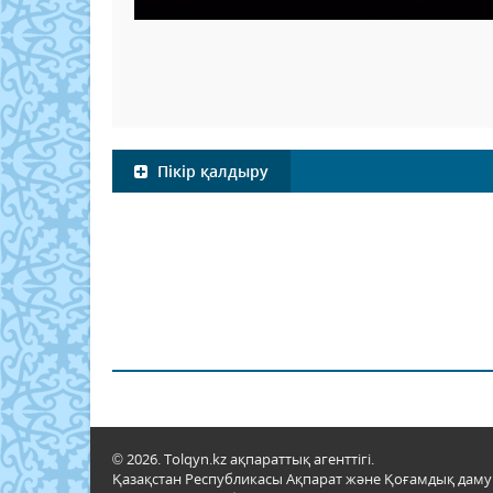
Пікір қалдыру
© 2026. Tolqyn.kz ақпараттық агенттігі.
Қазақстан Республикасы Ақпарат және Қоғамдық даму м