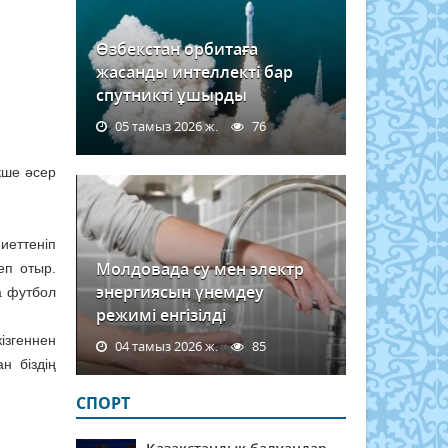
Өзбекстан орбитаға
жасанды интеллекті бар
спутникті ұшырды
05 тамыз 2026 ж.
76
кше әсер
иеттеніп
Молдовада су мен электр
еп отыр.
энергиясын үнемдеу
а футбол
режимі енгізілді
ізгеннен
04 тамыз 2026 ж.
85
н біздің
СПОРТ