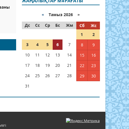
ЖАҢАЛЫҚТАР МҰРАҒАТЫ
заны
«
Тамыз 2026 »
Дс
Сс
Ср
Бс
Жм
Сб
Жс
1
2
3
4
5
6
7
8
9
10
11
12
13
14
15
16
17
18
19
20
21
22
23
24
25
26
27
28
29
30
31
лігі