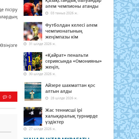
Қазақстандық балуандар
әлем чемпионы атанды
е пісіру
03 тамыз 2026 ж.
олардың
Футболдан келесі әлем
чемпионатының
жеңімпазы кім
31 шілде 2026 ж.
зіңізге
«Қайрат» пенальти
сериясында «Омонияны»
жеңіп,
30 шілде 2026 ж.
Айзере шахматтан қос
алтын алды
0
28 шілде 2026 ж.
Жас теннисші ірі
халықаралық турнирде
үздіктер
27 шілде 2026 ж.