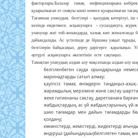
факторлары.Балалар тамақ инфекцияларына көбірек 
қуырылмаған ет сияқты шикі немесе қуырылмаған тағам
Тағамнан уланудың белгілері – қызудың көтерілуі, іш ө
кезінде емделмесе, асқынуларға - сусыздануға, жүре
уланулар жиі той-жиындарда, халық көп жиналғанда бо
дайындалады. Ас үстелінде де біршама уақыт тұрады,
белгілерін байқасаңыз, дереу дәрігерге қаралыңыз. Ул
әртүрлі асқынуларға әкелетінін есте сақтаңыз.
Тамақтан уланудың алдын алу мақсатында алдын-алу ш
белгіленбеген сауда орындарында немесе
маринадтарды сатып алмау;
қауіпсіз тамақ өнімдерін таңдаңыз-азық
жарамдылық мерзіміне және сақтау шартт
жеке гигиенаны сақтау, дәретханаға барғ
жабдықтардың, ас үй жабдықтарының, үй-
шикі тағамдар мен дайын тағамдарды бө
қолдану;
көкөністерді, жемістерді, жидектерді ағын
өндіруші (дайындаушы)белгілеген тамақ өні