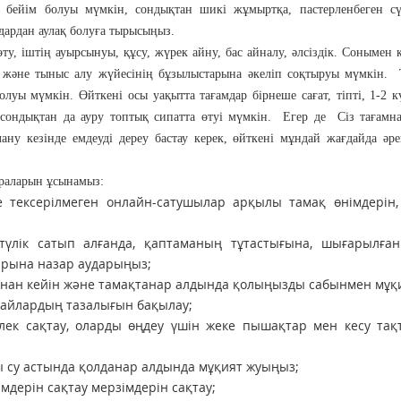
бейім болуы мүмкін, сондықтан шикі жұмыртқа, пастерленбеген сү
дардан аулақ болуға тырысыңыз.
ту, іштің ауырсынуы, құсу, жүрек айну, бас айналу, әлсіздік. Сонымен қ
к және тыныс алу жүйесінің бұзылыстарына әкеліп соқтыруы мүмкін.
луы мүмкін. Өйткені осы уақытта тағамдар бірнеше сағат, тіпті, 1-2 
 сондықтан да ауру топтық сипатта өтуі мүмкін. Егер де Сіз тағам
ану кезінде емдеуді дереу бастау керек, өйткені мұндай жағдайда әре
араларын ұсынамыз:
 тексерілмеген онлайн-сатушылар арқылы тамақ өнімдерін, 
-түлік сатып алғанда, қаптаманың тұтастығына, шығарылған
арына назар аударыңыз;
аннан кейін және тамақтанар алдында қолыңызды сабынмен мұқи
жайлардың тазалығын бақылау;
лек сақтау, оларды өңдеу үшін жеке пышақтар мен кесу тақ
ды су астында қолданар алдында мұқият жуыңыз;
мдерін сақтау мерзімдерін сақтау;