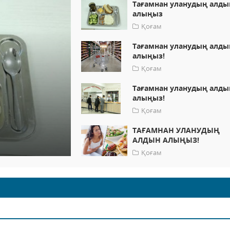
Тағамнан уланудың алды
алыңыз
Қоғам
Тағамнан уланудың алды
алыңыз!
Қоғам
Тағамнан уланудың алды
алыңыз!
Қоғам
ТАҒАМНАН УЛАНУДЫҢ
АЛДЫН АЛЫҢЫЗ!
Қоғам