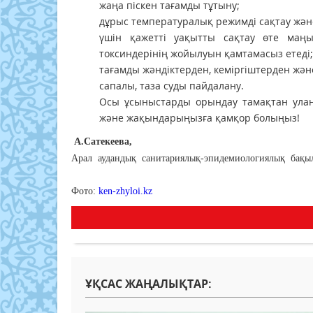
жаңа піскен тағамды тұтыну;
дұрыс температуралық режимді сақтау және 
үшін қажетті уақытты сақтау өте маңы
токсиндерінің жойылуын қамтамасыз етеді;
тағамды жәндіктерден, кеміргіштерден жән
сапалы, таза суды пайдалану.
Осы ұсыныстарды орындау тамақтан улану
және жақындарыңызға қамқор болыңыз!
А.Сатекеева,
Арал аудандық санитариялық-эпидемиологиялық бақы
Фото:
ken-zhyloi.kz
ҰҚСАС ЖАҢАЛЫҚТАР: