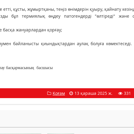
етті, құсты, жұмыртқаны, теңіз өнімдерін қуыру, қайнату кезінд
зды бұл термиялық өңдеу патогендерді "өлтіреді" және 
е басқа жануарлардан қорғау;
мен байланысты қиындықтардан аулақ болуға көмектеседі. Ө
лау басқармасының басшысы
Қоғам
13 қараша 2025 ж.
331