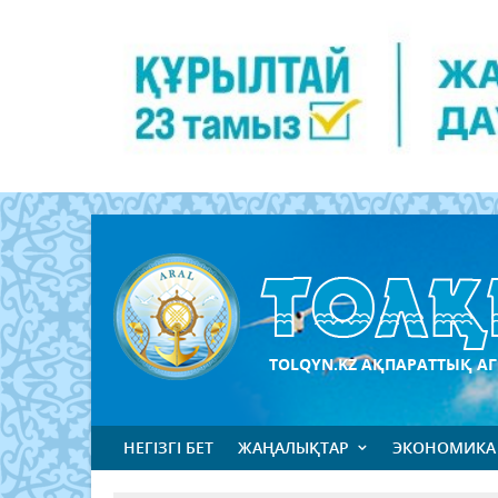
TOLQYN.KZ АҚПАРАТТЫҚ АГ
НЕГІЗГІ БЕТ
ЖАҢАЛЫҚТАР
ЭКОНОМИКА