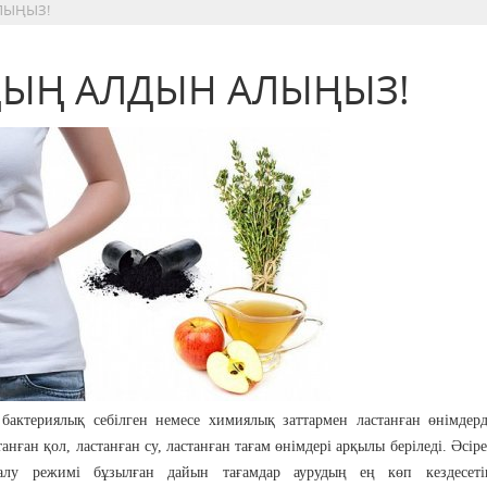
ЛЫҢЫЗ!
ДЫҢ АЛДЫН АЛЫҢЫЗ!
бактериялық себілген немесе химиялық заттармен ластанған өнімдер
анған қол, ластанған су, ластанған тағам өнімдері арқылы беріледі. Әсіре
талу режимі бұзылған дайын тағамдар аурудың ең көп кездесеті