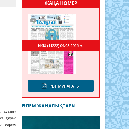
ЖАҢА НОМЕР
№58 (11222)
04.08.2026 ж.
PDF МҰРАҒАТЫ
ӘЛЕМ ЖАҢАЛЫҚТАРЫ
ді тұтыну
се, дұрыс
н берілу