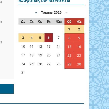
ЖАҢАЛЫҚТАР МҰРАҒАТЫ
н
«
Тамыз 2026 »
Дс
Сс
Ср
Бс
Жм
Сб
Жс
н
1
2
3
4
5
6
7
8
9
н
10
11
12
13
14
15
16
17
18
19
20
21
22
23
24
25
26
27
28
29
30
31