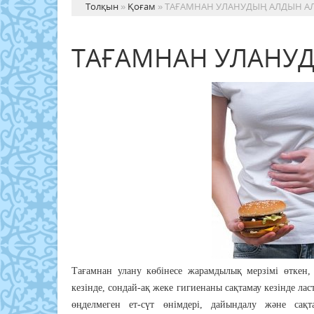
Толқын
»
Қоғам
» ТАҒАМНАН УЛАНУДЫҢ АЛДЫН А
ТАҒАМНАН УЛАНУ
Тағамнан улану көбінесе жарамдылық мерзімі өткен, 
кезінде, сондай-ақ жеке гигиенаны сақтамау кезінде ласт
өңделмеген ет-сүт өнімдері, дайындалу және сақ