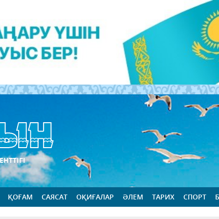
ЕНТТІГІ
ҚОҒАМ
САЯСАТ
ОҚИҒАЛАР
ӘЛЕМ
ТАРИХ
СПОРТ