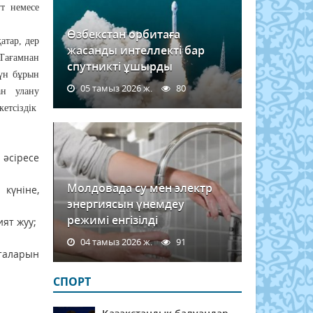
т немесе
Өзбекстан орбитаға
атар, дер
жасанды интеллекті бар
 Тағамнан
спутникті ұшырды
күн бұрын
05 тамыз 2026 ж.
80
нан улану
кетсіздік
әсіресе
Молдовада су мен электр
 күніне,
энергиясын үнемдеу
режимі енгізілді
ят жуу;
04 тамыз 2026 ж.
91
таларын
СПОРТ