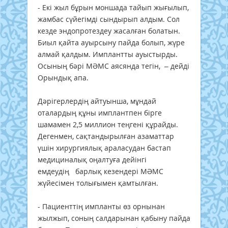
- Екі жыл бұрын моншада тайып жығылып,
жамбас сүйегімді сындырып алдым. Сол
кезде эндопротездеу жасалған болатын.
Биыл қайта ауырсыну пайда болып, жүре
алмай қалдым. Имплантты ауыстырды.
Осының бәрі МӘМС аясянда тегін, – дейді
Орындық апа.
Дәрігерлердің айтуынша, мұндай
оталардың құны имплантпен бірге
шамамен 2,5 миллион теңгені құрайды.
Дегенмен, сақтандырылған азаматтар
үшін хирургиялық араласудан бастап
медициналық оңалтуға дейінгі
емдеудің барлық кезендері МӘМС
жүйесімен толығымен қамтылған.
- Пациенттің импланты өз орнынан
жылжып, соның салдарынан қабыну пайда