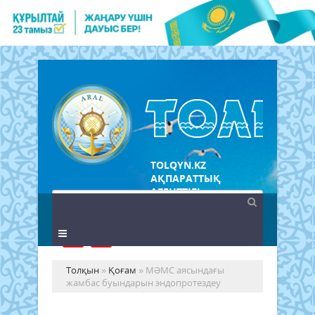
TOLQYN.KZ
АҚПАРАТТЫҚ
АГЕНТТІГІ
Толқын
»
Қоғам
» МӘМС аясындағы
жамбас буындарын эндопротездеу