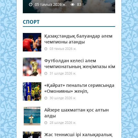
05 тамыз 2026 ж.
83
СПОРТ
Қазақстандық балуандар әлем
чемпионы атанды
03 тамыз 2026 ж.
Футболдан келесі әлем
чемпионатының жеңімпазы кім
31 шілде 2026 ж.
«Қайрат» пенальти сериясында
«Омонияны» жеңіп,
30 шілде 2026 ж.
Айзере шахматтан қос алтын
алды
28 шілде 2026 ж.
Жас теннисші ірі халықаралық