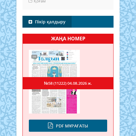
Қоғам
Пікір қалдыру
ЖАҢА НОМЕР
№58 (11222)
04.08.2026 ж.
PDF МҰРАҒАТЫ