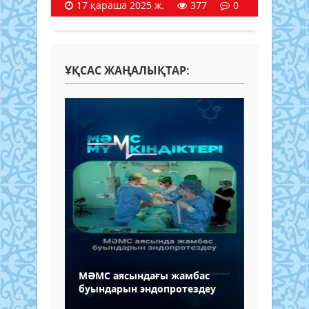
17 қараша 2025 ж.
377
0
ҰҚСАС ЖАҢАЛЫҚТАР:
МӘМС аясындағы жамбас
буындарын эндопротездеу