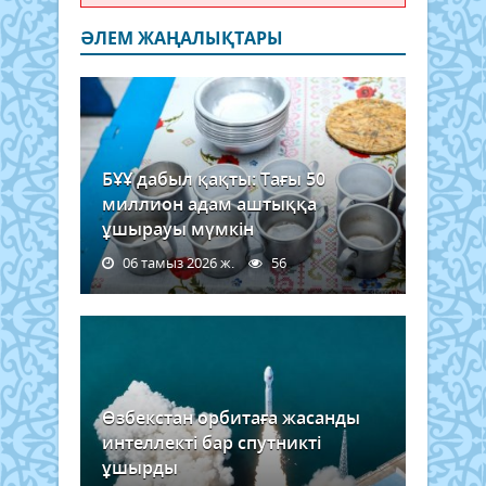
ӘЛЕМ ЖАҢАЛЫҚТАРЫ
БҰҰ дабыл қақты: Тағы 50
миллион адам аштыққа
ұшырауы мүмкін
06 тамыз 2026 ж.
56
Өзбекстан орбитаға жасанды
интеллекті бар спутникті
ұшырды