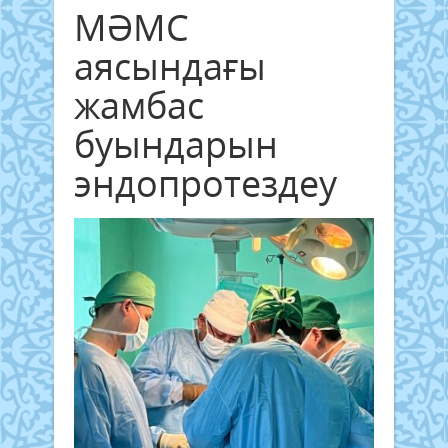
МӘМС
аясындағы
жамбас
буындарын
эндопротездеу