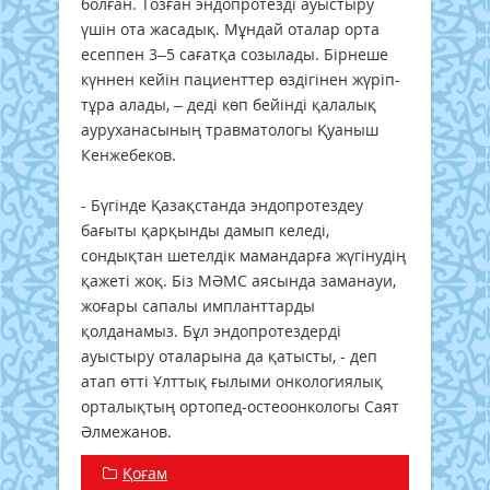
болған. Тозған эндопротезді ауыстыру
үшін ота жасадық. Мұндай оталар орта
есеппен 3–5 сағатқа созылады. Бірнеше
күннен кейін пациенттер өздігінен жүріп-
тұра алады, – деді көп бейінді қалалық
ауруханасының травматологы Қуаныш
Кенжебеков.
- Бүгінде Қазақстанда эндопротездеу
бағыты қарқынды дамып келеді,
сондықтан шетелдік мамандарға жүгінудің
қажеті жоқ. Біз МӘМС аясында заманауи,
жоғары сапалы импланттарды
қолданамыз. Бұл эндопротездерді
ауыстыру оталарына да қатысты, - деп
атап өтті Ұлттық ғылыми онкологиялық
орталықтың ортопед-остеоонкологы Саят
Әлмежанов.
Қоғам