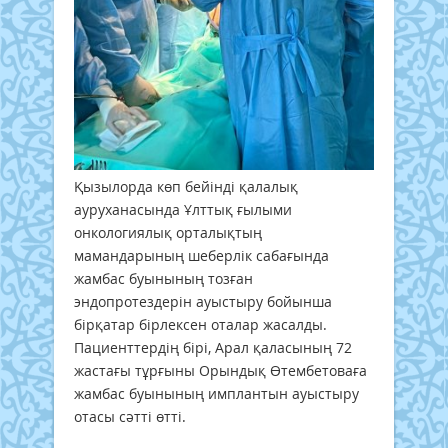
Қызылорда көп бейінді қалалық
ауруханасында Ұлттық ғылыми
онкологиялық орталықтың
мамандарының шеберлік сабағында
жамбас буынының тозған
эндопротездерін ауыстыру бойынша
бірқатар бірлексен оталар жасалды.
Пациенттердің бірі, Арал қаласының 72
жастағы тұрғыны Орындық Өтембетоваға
жамбас буынының имплантын ауыстыру
отасы сәтті өтті.