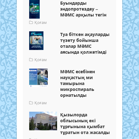
Буындарды
эндопротездеу –
МӘМС арқылы тегін
Қоғам
Туа біткен ақауларды
түзету бойынша
оталар МӘМС
аясында қолжетімді
Қоғам
МӘМС есебінен
науқастың ми
тамырына
микроспираль
орнатылды
Қоғам
Қызылорда
облысының екі
тұрғынына қымбат
тұратын ота жасалды