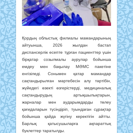
Қордың облыстық филиалы мамандарының
айтуынша, 2026 жылдан бастап
диспансерлік есепте тұрған пациенттер үшін
бірқатар созылмалы аурулар бойынша
емдеу мен бақылау МӘМС пакетіне
енгізіледі. Сонымен қатар мамандар
сақтандырылған мәртебесін алу тәртібін,
жүйедегі өзекті өзгерістерді, медициналық
сақтандырудың артықшылықтарын,
жарналар мен аударымдарды төлеу
қағидаларын түсіндіріп, туындаған сұрақтар
бойынша қайда жүгіну керектігін айтты.
Барлық қатысушыларға ақпараттық
буклеттер таратылды.