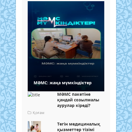
МӘМС: жаңа мүмкіндіктер
МӘМС пакетіне
қандай созылмалы
аурулар кіреді?
Қоғам
Тегін медициналық
қызметтер тізімі