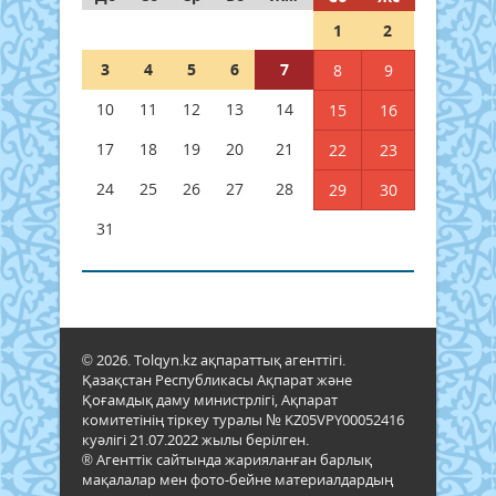
1
2
3
4
5
6
7
8
9
10
11
12
13
14
15
16
17
18
19
20
21
22
23
24
25
26
27
28
29
30
31
© 2026. Tolqyn.kz ақпараттық агенттігі.
Қазақстан Республикасы Ақпарат және
Қоғамдық даму министрлігі, Ақпарат
комитетінің тіркеу туралы № KZ05VPY00052416
куәлігі 21.07.2022 жылы берілген.
® Агенттік сайтында жарияланған барлық
мақалалар мен фото-бейне материалдардың