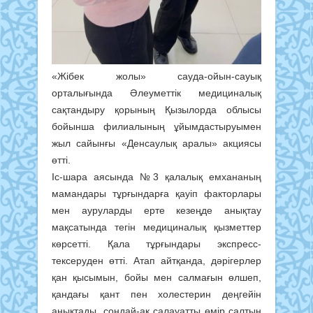
«Жібек жолы» сауда-ойын-сауық
орталығында Әлеуметтік медициналық
сақтандыру қорының Қызылорда облысы
бойынша филиалының ұйымдастыруымен
жыл сайынғы «Денсаулық аралы» акциясы
өтті.
Іс-шара аясында №3 қалалық емхананың
мамандары тұрғындарға қауіп факторлары
мен ауруларды ерте кезеңде анықтау
мақсатында тегін медициналық қызметтер
көрсетті. Қала тұрғындары экспресс-
тексеруден өтті. Атап айтқанда, дәрігерлер
қан қысымын, бойы мен салмағын өлшеп,
қандағы қант пен холестерин деңгейін
анықтады, сондай-ақ салауатты өмір салтын