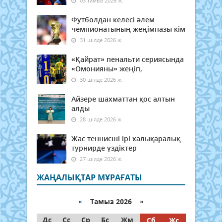
03 тамыз 2026 ж.
Футболдан келесі әлем
чемпионатының жеңімпазы кім
31 шілде 2026 ж.
«Қайрат» пенальти сериясында
«Омонияны» жеңіп,
30 шілде 2026 ж.
Айзере шахматтан қос алтын
алды
28 шілде 2026 ж.
Жас теннисші ірі халықаралық
турнирде үздіктер
27 шілде 2026 ж.
ЖАҢАЛЫҚТАР МҰРАҒАТЫ
«
Тамыз 2026 »
Дс
Сс
Ср
Бс
Жм
Сб
Жс