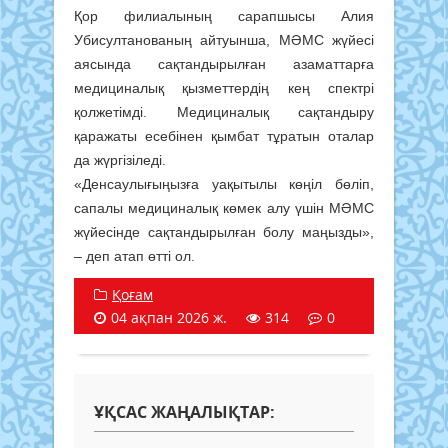
Қор филиалының сарапшысы Алия
Убисултанованың айтуынша, МӘМС жүйесі
аясында сақтандырылған азаматтарға
медициналық қызметтердің кең спектрі
қолжетімді. Медициналық сақтандыру
қаражаты есебінен қымбат тұратын оталар
да жүргізіледі.
«Денсаулығыңызға уақытылы көңіл бөліп,
сапалы медициналық көмек алу үшін МӘМС
жүйесінде сақтандырылған болу маңызды»,
– деп атап өтті ол.
Қоғам
04 ақпан 2026 ж.
314
0
ҰҚСАС ЖАҢАЛЫҚТАР: