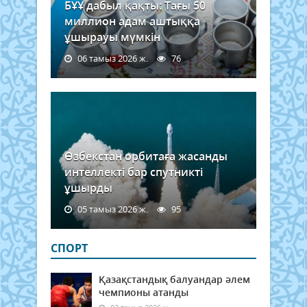
БҰҰ дабыл қақты: Тағы 50
миллион адам аштыққа
ұшырауы мүмкін
06 тамыз 2026 ж.
76
Өзбекстан орбитаға жасанды
интеллекті бар спутникті
ұшырды
05 тамыз 2026 ж.
95
СПОРТ
Қазақстандық балуандар әлем
чемпионы атанды