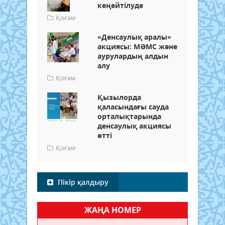
кеңейтілуде
Қоғам
«Денсаулық аралы»
акциясы: МӘМС және
аурулардың алдын
алу
Қоғам
Қызылорда
қаласындағы сауда
орталықтарында
денсаулық акциясы
өтті
Қоғам
Пікір қалдыру
ЖАҢА НОМЕР