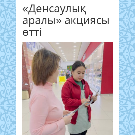
«Денсаулық
аралы» акциясы
өтті