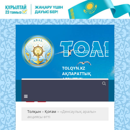
TOLQYN.KZ
АҚПАРАТТЫҚ
АГЕНТТІГІ
Толқын
»
Қоғам
» «Денсаулық аралы»
акциясы өтті