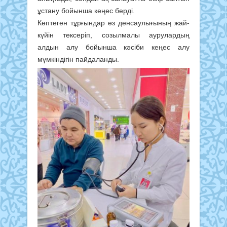
ұстану бойынша кеңес берді.
Көптеген тұрғындар өз денсаулығының жай-
күйін тексеріп, созылмалы аурулардың
алдын алу бойынша кәсіби кеңес алу
мүмкіндігін пайдаланды.