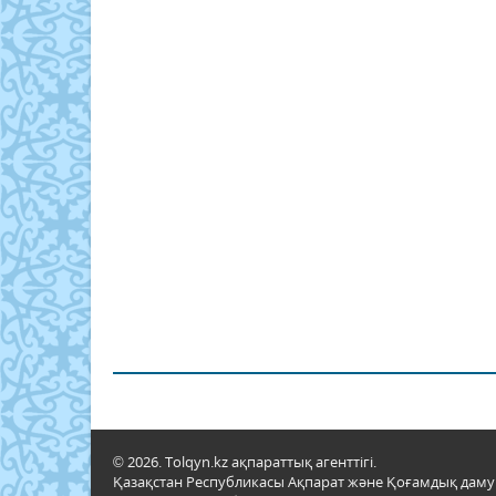
© 2026. Tolqyn.kz ақпараттық агенттігі.
Қазақстан Республикасы Ақпарат және Қоғамдық даму м