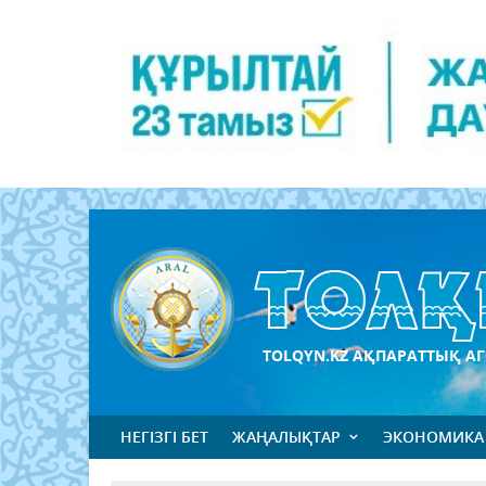
TOLQYN.KZ АҚПАРАТТЫҚ АГ
НЕГІЗГІ БЕТ
ЖАҢАЛЫҚТАР
ЭКОНОМИКА