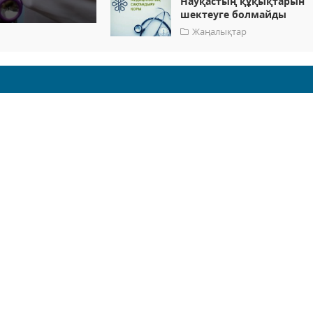
Науқастың құқықтарын
шектеуге болмайды
Жаңалықтар