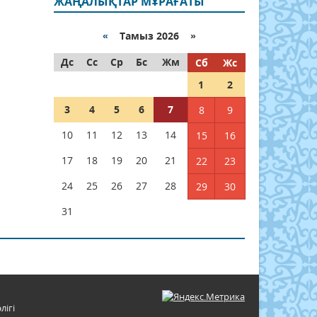
ЖАҢАЛЫҚТАР МҰРАҒАТЫ
«
Тамыз 2026 »
Дс
Сс
Ср
Бс
Жм
Сб
Жс
1
2
3
4
5
6
7
8
9
10
11
12
13
14
15
16
17
18
19
20
21
22
23
24
25
26
27
28
29
30
31
лігі