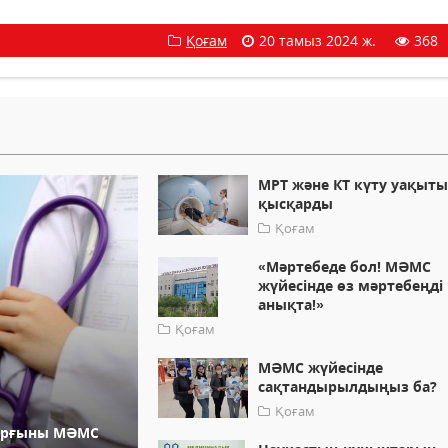
Қоғам
20 тамыз 2024 ж.
368
МРТ және КТ күту уақыт
қысқарды
Қоғам
«Мәртебеде бол! МӘМС
жүйесінде өз мәртебеңді
анықта!»
Қоғам
МӘМС жүйесінде
сақтандырылдыңыз ба?
Қоғам
тұрғыны МӘМС