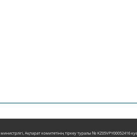
инистрлігі, Ақпарат комитетінің тіркеу туралы № KZ05VPY00052416 куә