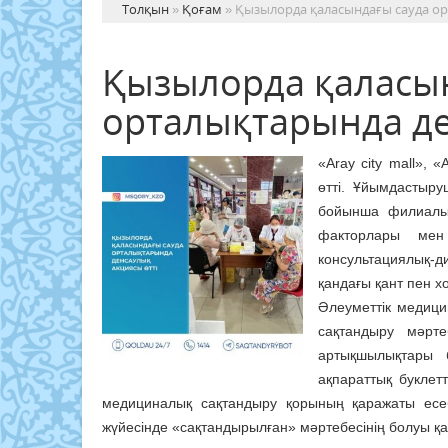
Толқын
»
Қоғам
» Қызылорда қаласындағы сауда ор
Қызылорда қаласы
орталықтарында де
«Aray city mall»,
өтті. Ұйымдастыр
бойынша филиал
факторлары мен
консультациялық-ди
қандағы қант пен х
Әлеуметтік медици
сақтандыру мәрт
артықшылықтары 
ақпараттық буклет
медициналық сақтандыру қорының қаражаты есе
жүйесінде «сақтандырылған» мәртебесінің болуы қаже