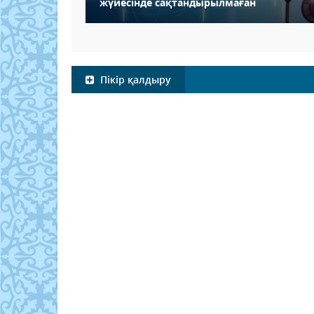
жүйесінде сақтандырылмаған
Пікір қалдыру