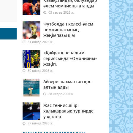
Қазақстандық балуандар
әлем чемпионы атанды
03 тамыз 2026 ж.
Футболдан келесі әлем
чемпионатының
жеңімпазы кім
31 шілде 2026 ж.
«Қайрат» пенальти
сериясында «Омонияны»
жеңіп,
30 шілде 2026 ж.
Айзере шахматтан қос
алтын алды
28 шілде 2026 ж.
Жас теннисші ірі
халықаралық турнирде
үздіктер
27 шілде 2026 ж.