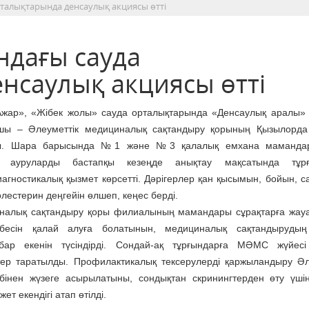
талықтарында денсаулық акциясы өтті
ндағы сауда
нсаулық акциясы өтті
 «Ажар», «Жібек жолы» сауда орталықтарында «Денсаулық аралы»
ушы – Әлеуметтік медициналық сақтандыру қорының Қызылорд
ы. Шара барысында №1 және №3 қалалық емхана мамандар
 ауруларды бастапқы кезеңде анықтау мақсатында тұрғ
агностикалық қызмет көрсетті. Дәрігерлер қан қысымын, бойын, с
олестерин деңгейін өлшеп, кеңес берді.
налық сақтандыру қоры филиалының мамандары сұрақтарға жауа
ебесін қалай алуға болатынын, медициналық сақтандырудың
бар екенін түсіндірді. Сондай-ақ тұрғындарға МӘМС жүйесі
тер таратылды. Профилактикалық тексерулерді қаржыландыру Әл
бінен жүзеге асырылатыны, сондықтан скринингтерден өту ү
т екендігі атап өтілді.