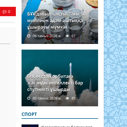
0
БҰҰ дабыл қақты: Тағы 50
миллион адам аштыққа
ұшырауы мүмкін
06 тамыз 2026 ж.
67
ы
Өзбекстан орбитаға
жасанды интеллекті бар
спутникті ұшырды
05 тамыз 2026 ж.
85
СПОРТ