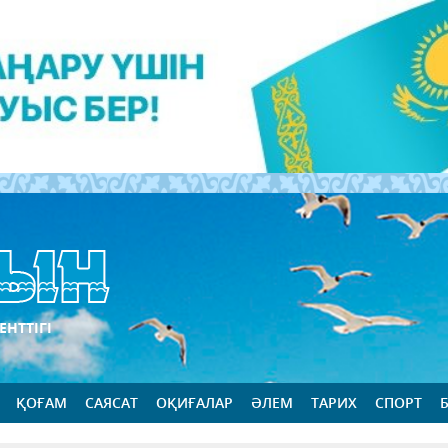
ЕНТТІГІ
ҚОҒАМ
САЯСАТ
ОҚИҒАЛАР
ӘЛЕМ
ТАРИХ
СПОРТ