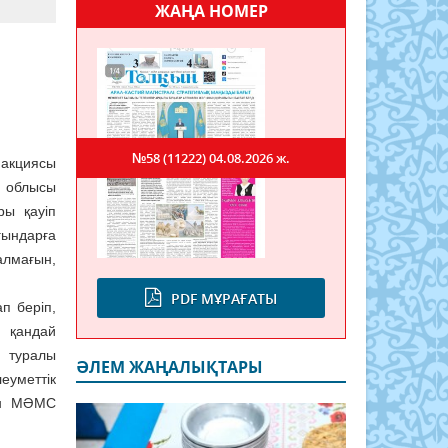
ЖАҢА НОМЕР
№58 (11222)
04.08.2026 ж.
 акциясы
а облысы
ы қауіп
ындарға
алмағын,
PDF МҰРАҒАТЫ
п беріп,
 қандай
 туралы
ӘЛЕМ ЖАҢАЛЫҚТАРЫ
еуметтік
шін МӘМС