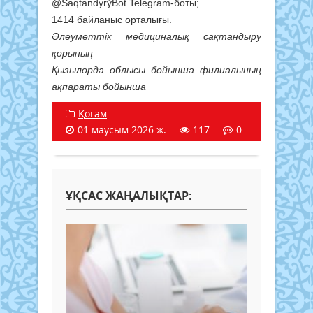
@SaqtandyrýBot Telegram-боты;
1414 байланыс орталығы.
Әлеуметтік медициналық сақтандыру
қорының
Қызылорда облысы бойынша филиалының
ақпараты бойынша
Қоғам
01 маусым 2026 ж.
117
0
ҰҚСАС ЖАҢАЛЫҚТАР: