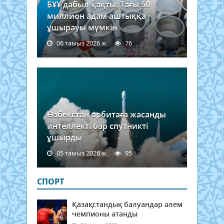
БҰҰ дабыл қақты: Тағы 50
миллион адам аштыққа
ұшырауы мүмкін
06 тамыз 2026 ж.
76
Өзбекстан орбитаға жасанды
интеллекті бар спутникті
ұшырды
05 тамыз 2026 ж.
95
СПОРТ
Қазақстандық балуандар әлем
чемпионы атанды