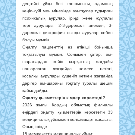
деңгейлі ұйқы безі тапшылығы, адамның
көңіл-күйі мен мінезінде ауытқулар тудырған
психикалық аурулар, іріңді және жұқпалы
тері аурулары, 2-3-дәрежелі анемия, 3-
дәрежелі дистрофия сынды аурулар себеп
болуы мүмкін.
Оңалту пациенттің өз өтініші бойынша
тоқтатылуы мүмкін. Сонымен қатар, ем-
шаралардан кейін сырқаттың жағдайы
нашарлаған жағдайда немесе негізгі,
қосалқы аурулары күшейіп кеткен жағдайда
дәрігер ем-шараны тоқтату туралы шешім
қабылдайды.
Оңалту қызметтерін кімдер көрсетеді?
2026 жылы Қордың облыстық филиалы
өңірдегі оңалту қызметтерін көрсететін 33
медициналық ұйыммен келісімшарт жасасты.
Оның ішінде:
18 мемлекеттік медициналық ұйым;