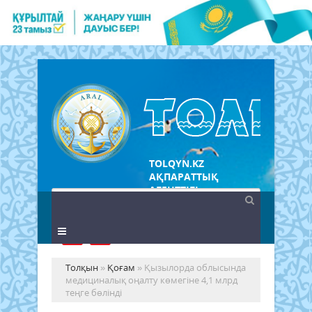
TOLQYN.KZ
АҚПАРАТТЫҚ
АГЕНТТІГІ
Толқын
»
Қоғам
» Қызылорда облысында
медициналық оңалту көмегіне 4,1 млрд
теңге бөлінді