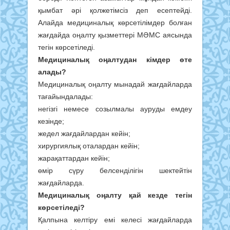
қымбат әрі қолжетімсіз деп есептейді.
Алайда медициналық көрсетілімдер болған
жағдайда оңалту қызметтері МӘМС аясында
тегін көрсетіледі.
Медициналық оңалтудан кімдер өте
алады?
Медициналық оңалту мынадай жағдайларда
тағайындалады:
негізгі немесе созылмалы ауруды емдеу
кезінде;
жедел жағдайлардан кейін;
хирургиялық оталардан кейін;
жарақаттардан кейін;
өмір сүру белсенділігін шектейтін
жағдайларда.
Медициналық оңалту қай кезде тегін
көрсетіледі?
Қалпына келтіру емі келесі жағдайларда