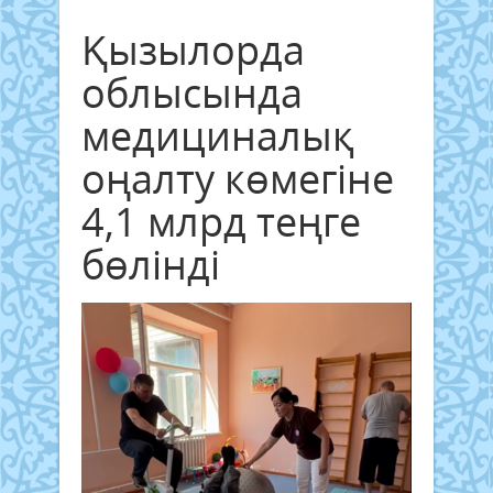
Қызылорда
облысында
медициналық
оңалту көмегіне
4,1 млрд теңге
бөлінді