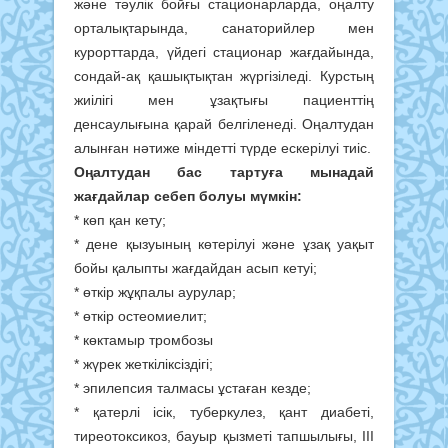
және тәулік бойғы стационарларда, оңалту
орталықтарында, санаторийлер мен
курорттарда, үйдегі стационар жағдайында,
сондай-ақ қашықтықтан жүргізіледі. Курстың
жиілігі мен ұзақтығы пациенттің
денсаулығына қарай белгіленеді. Оңалтудан
алынған нәтиже міндетті түрде ескерілуі тиіс.
Оңалтудан бас тартуға мынадай
жағдайлар себеп болуы мүмкін:
* көп қан кету;
* дене қызуының көтерілуі және ұзақ уақыт
бойы қалыпты жағдайдан асып кетуі;
* өткір жұқпалы аурулар;
* өткір остеомиелит;
* көктамыр тромбозы
* жүрек жеткіліксіздігі;
* эпилепсия талмасы ұстаған кезде;
* қатерлі ісік, туберкулез, қант диабеті,
тиреотоксикоз, бауыр қызметі тапшылығы, ІІІ