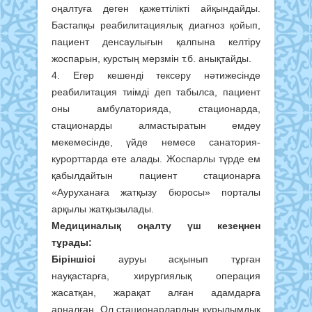
оңалтуға деген қажеттілікті айқындайды.
Бастапқы реабилитациялық диагноз қойып,
пациент денсаулығын қалпына келтіру
жоспарын, курстың мерзмін т.б. анықтайды.
4. Егер кешенді тексеру нәтижесінде
реабилитация тиімді деп табылса, пациент
оны амбулаторияда, стационарда,
стационарды алмастыратын емдеу
мекемесінде, үйде немесе санатория-
курорттарда өте алады. Жоспарлы түрде ем
қабылдайтын пациент стационарға
«Ауруханаға жатқызу бюросы» порталы
арқылы жатқызылады.
Медициналық оңалту үш кезеңнен
тұрады:
Біріншісі
ауруы асқынып тұрған
науқастарға, хирургиялық операция
жасатқан, жарақат алған адамдарға
арналған. Ол стационарлардың құрылымдық