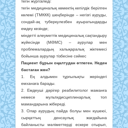
тегін жүргізіледі:
тегін медициналық көмектің кепілдік берілген
көлемі (ТМККК) шеңберінде – негізгі ауруды,
сондай-ақ туберкулезбен ауыратындарды
емдеу кезінде;
міндетті әлеуметтік медициналық сақтандыру
жүйесінде (МӘМС) – аурулар мен
проблемалардың халықаралық жіктемесі
бойынша аурулар тізбесіне сәйкес
Пациент бұрын оңалтудан өтпеген. Неден
бастаған жөн?
1. Ең алдымен тұрғылықты жеріндегі
емханаға барады.
2. Емдеуші дәрігер реабилитолог маманға
немесе мультидисциплинарлық топ
мамандарына жібереді.
3. Олар аурудың пайда болуы мен күшеюі,
сырқаттың денсаулық жағдайына
байланысты мәліметтерді ескере отырып,