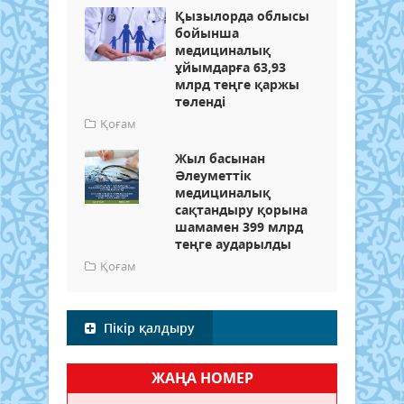
Қызылорда облысы
бойынша
медициналық
ұйымдарға 63,93
млрд теңге қаржы
төленді
Қоғам
Жыл басынан
Әлеуметтік
медициналық
сақтандыру қорына
шамамен 399 млрд
теңге аударылды
Қоғам
Пікір қалдыру
ЖАҢА НОМЕР