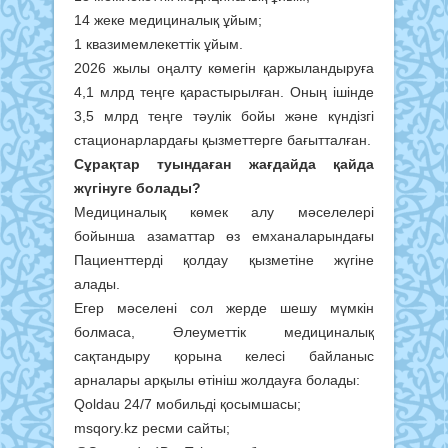
14 жеке медициналық ұйым;
1 квазимемлекеттік ұйым.
2026 жылы оңалту көмегін қаржыландыруға
4,1 млрд теңге қарастырылған. Оның ішінде
3,5 млрд теңге тәулік бойы және күндізгі
стационарлардағы қызметтерге бағытталған.
Сұрақтар туындаған жағдайда қайда
жүгінуге болады?
Медициналық көмек алу мәселелері
бойынша азаматтар өз емханаларындағы
Пациенттерді қолдау қызметіне жүгіне
алады.
Егер мәселені сол жерде шешу мүмкін
болмаса, Әлеуметтік медициналық
сақтандыру қорына келесі байланыс
арналары арқылы өтініш жолдауға болады:
Qoldau 24/7 мобильді қосымшасы;
msqory.kz ресми сайты;