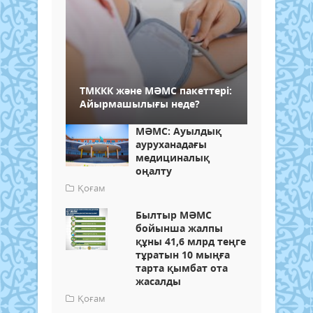
ТМККК және МӘМС пакеттері:
Айырмашылығы неде?
МӘМС: Ауылдық
ауруханадағы
медициналық
оңалту
Қоғам
Былтыр МӘМС
бойынша жалпы
құны 41,6 млрд теңге
тұратын 10 мыңға
тарта қымбат ота
жасалды
Қоғам