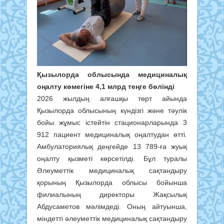
Қызылорда облысында медициналық
оңалту көмегіне 4,1 млрд теңге бөлінді
2026 жылдың алғашқы төрт айында
Қызылорда облысының күндізгі және тәулік
бойы жұмыс істейтін стационарларында 3
912 пациент медициналық оңалтудан өтті.
Амбулаториялық деңгейде 13 789-ға жуық
оңалту қызметі көрсетілді. Бұл туралы
Әлеуметтік медициналық сақтандыру
қорының Қызылорда облысы бойынша
филиалының директоры Жақсылық
Абдусаметов мәлімдеді. Оның айтуынша,
міндетті әлеуметтік медициналық сақтандыру