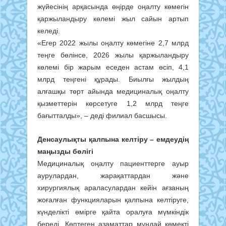
жүйесінің арқасында өңірде оңалту көмегін
қаржыландыру көлемі жыл сайын артып
келеді.
«Егер 2022 жылы оңалту көмегіне 2,7 млрд
теңге бөлінсе, 2026 жылы қаржыландыру
көлемі бір жарым еседен астам өсіп, 4,1
млрд теңгені құрады. Биылғы жылдың
алғашқы төрт айында медициналық оңалту
қызметтерін көрсетуге 1,2 млрд теңге
бағытталды», – деді филиал басшысы.
Денсаулықты қалпына келтіру – емдеудің
маңызды бөлігі
Медициналық оңалту пациенттерге ауыр
аурулардан, жарақаттардан және
хирургиялық араласулардан кейін ағзаның
жоғалған функцияларын қалпына келтіруге,
күнделікті өмірге қайта оралуға мүмкіндік
береді. Көптеген азаматтар мұндай көмекті