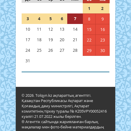
1
2
3
4
5
6
7
8
9
10
11
12
13
14
15
16
17
18
19
20
21
22
23
24
25
26
27
28
29
30
31
© 2026. Tolqyn.kz ақпараттық агенттігі.
Қазақстан Республикасы Ақпарат және
Қоғамдық даму министрлігі, Ақпарат
комитетінің тіркеу туралы № KZ05VPY00052416
куәлігі 21.07.2022 жылы берілген.
® Агенттік сайтында жарияланған барлық
мақалалар мен фото-бейне материалдардың