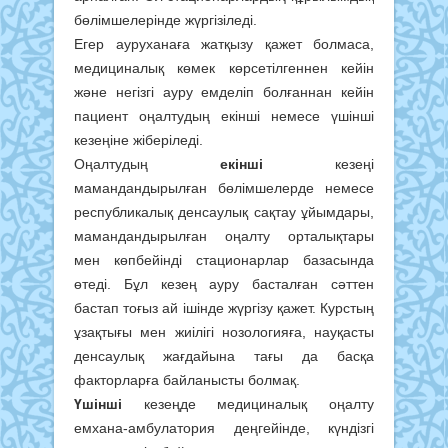
бөлімшелерінде жүргізіледі.
Егер ауруханаға жатқызу қажет болмаса,
медициналық көмек көрсетілгеннен кейін
және негізгі ауру емделіп болғаннан кейін
пациент оңалтудың екінші немесе үшінші
кезеңіне жіберіледі.
Оңалтудың
екінші
кезеңі
мамандандырылған бөлімшелерде немесе
республикалық денсаулық сақтау ұйымдары,
мамандандырылған оңалту орталықтары
мен көпбейінді стационарлар базасында
өтеді. Бұл кезең ауру басталған сәттен
бастап тоғыз ай ішінде жүргізу қажет. Курстың
ұзақтығы мен жиілігі нозологияға, науқасты
денсаулық жағдайына тағы да басқа
факторларға байланысты болмақ.
Үшінші
кезеңде медициналық оңалту
емхана-амбулатория деңгейінде, күндізгі