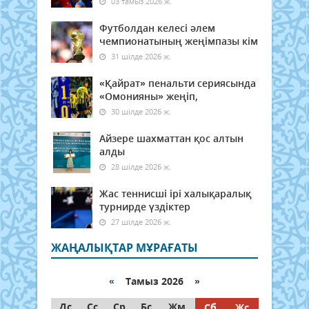
03 тамыз 2026 ж.
Футболдан келесі әлем
чемпионатының жеңімпазы кім
31 шілде 2026 ж.
«Қайрат» пенальти сериясында
«Омонияны» жеңіп,
30 шілде 2026 ж.
Айзере шахматтан қос алтын
алды
28 шілде 2026 ж.
Жас теннисші ірі халықаралық
турнирде үздіктер
27 шілде 2026 ж.
ЖАҢАЛЫҚТАР МҰРАҒАТЫ
«
Тамыз 2026 »
Дс
Сс
Ср
Бс
Жм
Сб
Жс