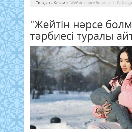
Толқын
»
Қоғам
» "Жейтін нәрсе болмаған": Байзақо
"Жейтін нәрсе болм
тәрбиесі туралы ай