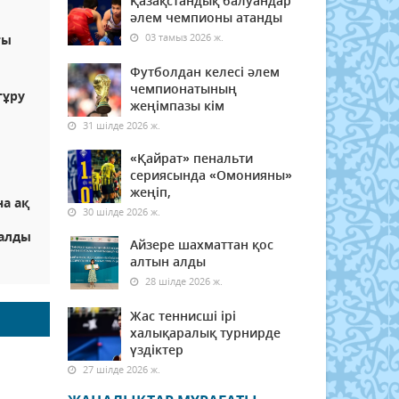
Қазақстандық балуандар
:
әлем чемпионы атанды
03 тамыз 2026 ж.
ты
Футболдан келесі әлем
чемпионатының
тұру
жеңімпазы кім
31 шілде 2026 ж.
«Қайрат» пенальти
сериясында «Омонияны»
жеңіп,
на ақ
30 шілде 2026 ж.
қалды
Айзере шахматтан қос
алтын алды
28 шілде 2026 ж.
Жас теннисші ірі
халықаралық турнирде
үздіктер
27 шілде 2026 ж.