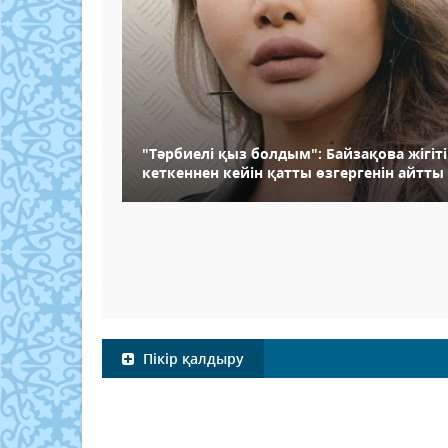
"Тәрбиелі қыз болдым": Байзақова жігіті
кеткеннен кейін қатты өзгергенін айтты
Пікір қалдыру