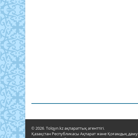
© 2026. Tolqyn.kz ақпараттық агенттігі.
Қазақстан Республикасы Ақпарат және Қоғамдық даму м