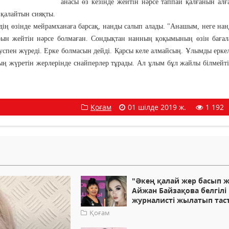
анасы өз кезінде жейтін нәрсе таппай қалғанын алғ
н қалайтын сияқты.
рдің өзінде мейрамханаға барсақ, нанды салып алады. "Анашым, неге на
рын жейтін нәрсе болмаған. Сондықтан нанның қоқымының өзін бағал
тобуспен жүреді. Ерке болмасын дейді. Қарсы келе алмайсың. Ұлымды ерке
ның жүретін жерлерінде снайперлер тұрады. Ал ұлым бұл жайлы білмейт
Қоғам
01 шілде 2019 ж.
1 192
"Әкең қалай жер басып ж
Айжан Байзақова белгілі
журналисті жылатып тас
Қоғам