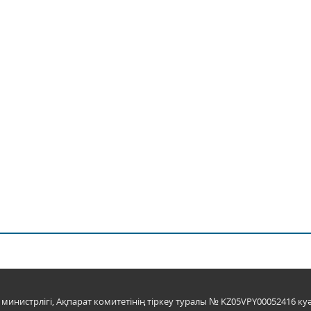
инистрлігі, Ақпарат комитетінің тіркеу туралы № KZ05VPY00052416 куә