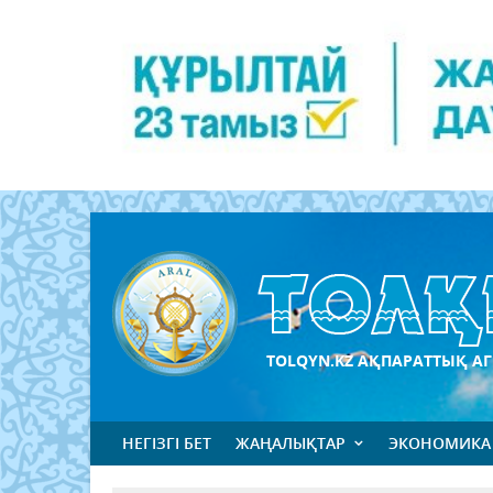
TOLQYN.KZ АҚПАРАТТЫҚ АГ
НЕГІЗГІ БЕТ
ЖАҢАЛЫҚТАР
ЭКОНОМИКА