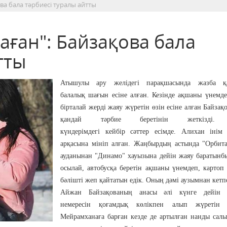
ва бала тәрбиесі туралы айтты
аған": Байзақова бала
тты
Атышулы ару желідегі парақшасында жазба қ
балалық шағын есіне алған. Кезінде ақшаны үнемд
бірталай жерді жаяу жүретін өзін есіне алған Байзақ
қандай тәрбие беретінін жеткізді. 
күндерімдегі кейбір сәттер есімде. Алихан інім
арқасына мініп алған. Жаңбырдың астында "Орбит
ауданынан "Динамо" хауызына дейін жаяу баратынб
осылай, автобусқа беретін ақшаны үнемдеп, картоп
бәлішті жеп қайтатын едік. Оның дәмі аузымнан кетп
Айжан Байзақованың анасы әлі күнге дейін 
немересін қоғамдық көлікпен алып жүретін к
Мейрамханаға барған кезде де артылған нанды сал