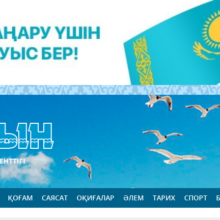
ЕНТТІГІ
ҚОҒАМ
САЯСАТ
ОҚИҒАЛАР
ӘЛЕМ
ТАРИХ
СПОРТ