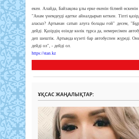
екен. Алайда, Байзақова ұлы ерке екенін білмей өскені
"Анам үнемдеуді әдетке айналдырып кеткен. Тіпті қазі
аласыз? Артынан сатып алуға болады ғой" десем, "Бұ
дейді. Қазірдің өзінде көлік тұрса да, немересімен ав
деп шештік. Артында күзеті бар автобуспен жүреді. О
дейді ол", - дейді ол.
https://stan.kz
ҰҚСАС ЖАҢАЛЫҚТАР: