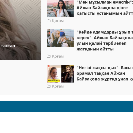
"Мен мұсылман емеспін"
Айжан Байзақова дінге
қатысты ұстанымын айт
Қоғам
"Кейде адамдарды ұрып 
керек": Айжан Байзақова
ұлын қалай тәрбиелеп
 тастап
жатқанын айтты
Қоғам
"Негізі жақсы қыз": Басы
орамал таққан Айжан
Байзақова жұртқа ұнап 
Қоғам