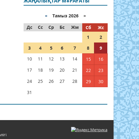
ЖАҢАЛЫҚТАР МҰРАҒАТЫ
«
Тамыз 2026 »
Дс
Сс
Ср
Бс
Жм
Сб
Жс
1
2
3
4
5
6
7
8
9
10
11
12
13
14
15
16
17
18
19
20
21
22
23
24
25
26
27
28
29
30
31
лігі