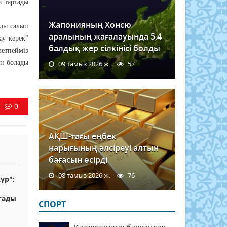
а тартады
Жапонияның Хонсю
нды салып
аралының жағалауында 5,4
ау керек"
балдық жер сілкінісі болды
летпейміз
ін болады
09 тамыз 2026 ж.
57
0
АҚШ-тағы еңбек
нарығының әлсіреуі алтын
бағасын өсірді
08 тамыз 2026 ж.
76
үр":
тады
СПОРТ