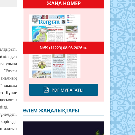
ЖАҢА НОМЕР
№59 (11223)
08.08.2026 ж.
алдырып,
еймін деп
ова ұлына
"Өткен
 анамның
а" ықшам
PDF МҰРАҒАТЫ
ыз. Күнде
 қосылған
ейді.
ӘЛЕМ ЖАҢАЛЫҚТАРЫ
үнемдеп,
өрінеді.
ып алатын