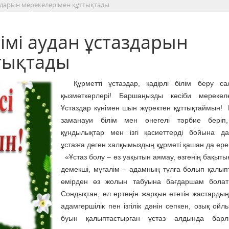
аздарын мерекелерімен құттықтады
імі аудан ұстаздарын
тықтады
Құрметті ұстаздар, қадірлі білім беру са
қызметкерлері! Баршаңызды кәсіби мерекеле
Ұстаздар күнімен шын жүректен құттықтаймын! 
заманауи білім мен өнегелі тәрбие беріп,
құндылықтар мен ізгі қасиеттерді бойына д
ұстазға деген халқымыздың құрметі қашан да ере
«Ұстаз болу – өз уақытын аямау, өзгенің бақыты
демекші, мұғалім – адамның тұлға болып қалып
өмірден өз жолын табуына бағдаршам болат
Сондықтан, ел ертеңін жарқын ететін жастарды
адамгершілік пен ізгілік дәнін сепкен, озық ойлы
буын қалыптастырған ұстаз алдында бар