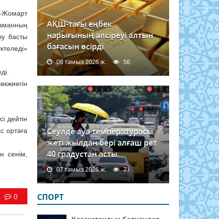
-Жомарт
АҚШ-тағы еңбек
заманның
нарығының әлсіреуі алтын
жу басты
бағасын өсірді
үктеледі»
08 тамыз 2026 ж.
56
ді.
өкжиегін
і дейтін
Сеулде ауа температурасы
ас ортаға
жеті жылдан бері алғаш рет
40 градустан асты
н сенім,
07 тамыз 2026 ж.
71
0
СПОРТ