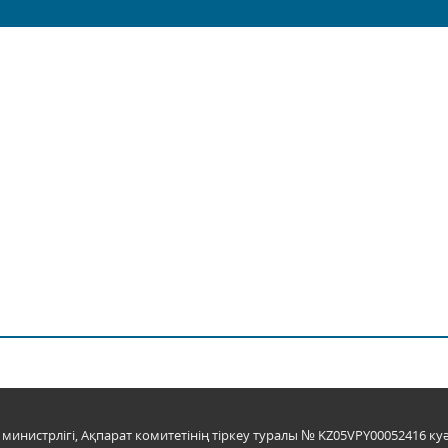
инистрлігі, Ақпарат комитетінің тіркеу туралы № KZ05VPY00052416 куә