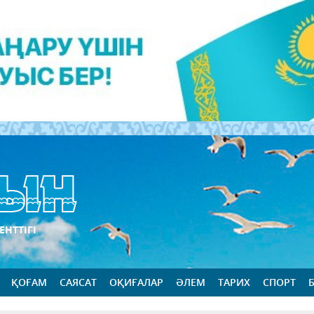
ЕНТТІГІ
ҚОҒАМ
САЯСАТ
ОҚИҒАЛАР
ӘЛЕМ
ТАРИХ
СПОРТ