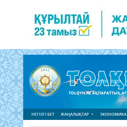
TOLQYN.KZ АҚПАРАТТЫҚ АГ
НЕГІЗГІ БЕТ
ЖАҢАЛЫҚТАР
ЭКОНОМИКА