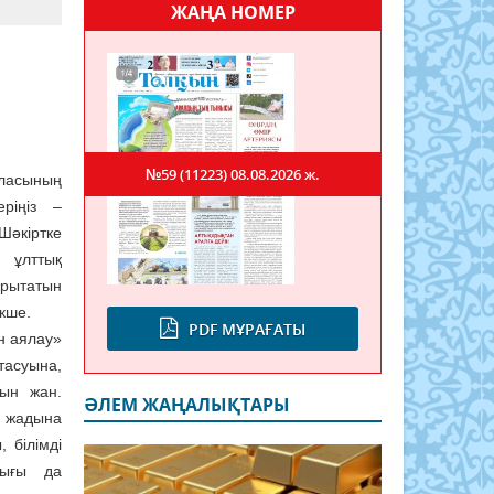
ЖАҢА НОМЕР
№59 (11223)
08.08.2026 ж.
ласының
ріңіз –
Шәкіртке
 ұлттық
арытатын
кше.
PDF МҰРАҒАТЫ
н аялау»
тасуына,
ын жан.
ӘЛЕМ ЖАҢАЛЫҚТАРЫ
ң жадына
, білімді
лығы да