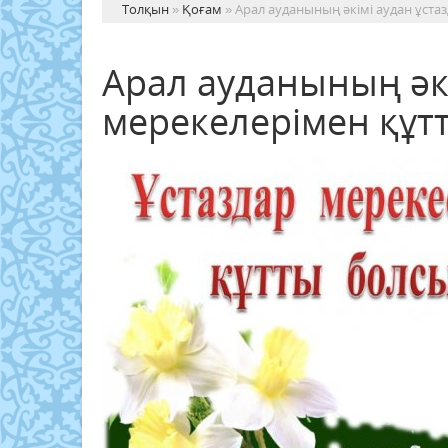
Толқын
»
Қоғам
» Арал ауданының әкімі аудан ұст
Арал ауданының әк
мерекелерімен құт