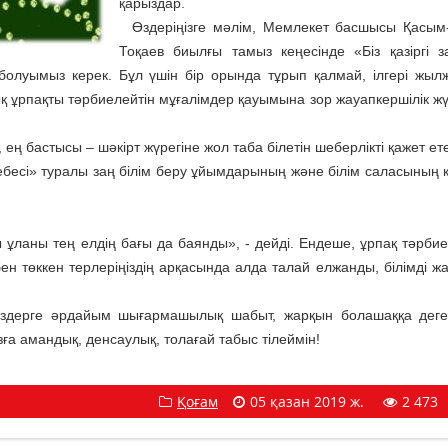
қарыздар.
Өздеріңізге мәлім, Мемлекет басшысы Қасым
Тоқаев биылғы тамыз кеңесінде «Біз қазіргі 
болуымыз керек. Бұл үшін бір орында тұрып қалмай, ілгері жыл
зық ұрпақты тәрбиелейтін мұғалімдер қауымына зор жауапкершілік ж
, ең бастысы – шәкірт жүрегіне жол таба білетін шеберлікті қажет ете
есі» туралы заң білім беру ұйымдарының және білім саласының к
аны тең елдің бағы да баянды», - дейді. Ендеше, ұрпақ тәрбиес
бен төккен терлеріңіздің арқасында алда талай елжанды, білімді ж
здерге әрдайым шығармашылық шабыт, жарқын болашаққа деге
ға амандық, денсаулық, толағай табыс тілеймін!
Қоғам
05 қазан 2019 ж.
2 473