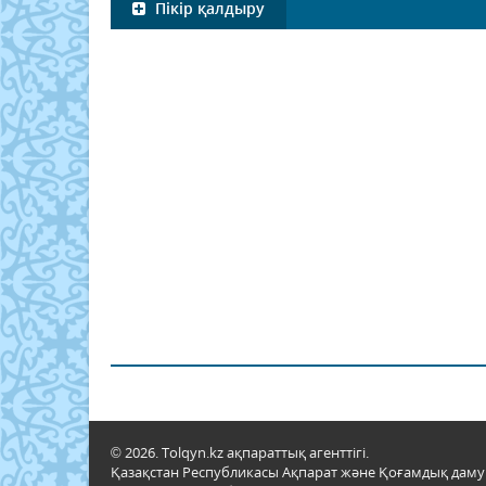
Пікір қалдыру
© 2026. Tolqyn.kz ақпараттық агенттігі.
Қазақстан Республикасы Ақпарат және Қоғамдық даму м