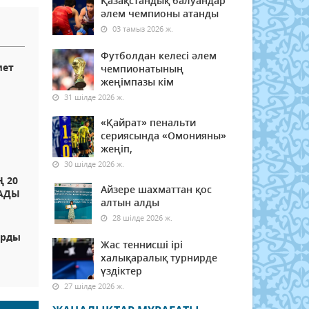
Қазақстандық балуандар
әлем чемпионы атанды
03 тамыз 2026 ж.
Футболдан келесі әлем
мет
чемпионатының
жеңімпазы кім
31 шілде 2026 ж.
«Қайрат» пенальти
сериясында «Омонияны»
жеңіп,
30 шілде 2026 ж.
 20
Айзере шахматтан қос
АДЫ
алтын алды
28 шілде 2026 ж.
арды
Жас теннисші ірі
халықаралық турнирде
үздіктер
27 шілде 2026 ж.