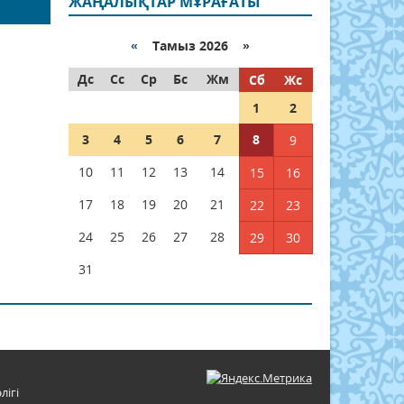
ЖАҢАЛЫҚТАР МҰРАҒАТЫ
«
Тамыз 2026 »
Дс
Сс
Ср
Бс
Жм
Сб
Жс
1
2
3
4
5
6
7
8
9
10
11
12
13
14
15
16
17
18
19
20
21
22
23
24
25
26
27
28
29
30
31
лігі