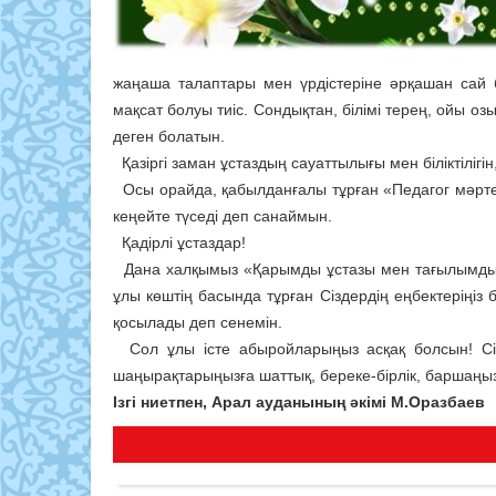
жаңаша талаптары мен үрдістеріне әрқашан сай 
мақсат болуы тиіс. Сондықтан, білімі терең, ойы о
деген болатын.
Қазіргі заман ұстаздың сауаттылығы мен біліктілігін
Осы орайда, қабылданғалы тұрған «Педагог мәртеб
кеңейте түседі деп санаймын.
Қадірлі ұстаздар!
Дана халқымыз «Қарымды ұстазы мен тағылымды ұл
ұлы көштің басында тұрған Сіздердің еңбектеріңіз 
қосылады деп сенемін.
Сол ұлы істе абыройларыңыз асқақ болсын! Сі
шаңырақтарыңызға шаттық, береке-бірлік, баршаңыз
Ізгі ниетпен, Арал ауданының әкімі М.Оразбаев