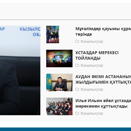
Мұғалімдер қауымы құр
төрінде
Жаңалықтар
ҰСТАЗДАР МЕРЕКЕСІ
ТОЙЛАНДЫ
Жаңалықтар
АУДАН ӘКІМІ АСТАНАНЫҢ
ЖЫЛДЫҒЫМЕН ҚҰТТЫҚТ
Жаңалықтар
Илья Ильин әйел ұстазд
мерекемен құттықтады
Жаңалықтар