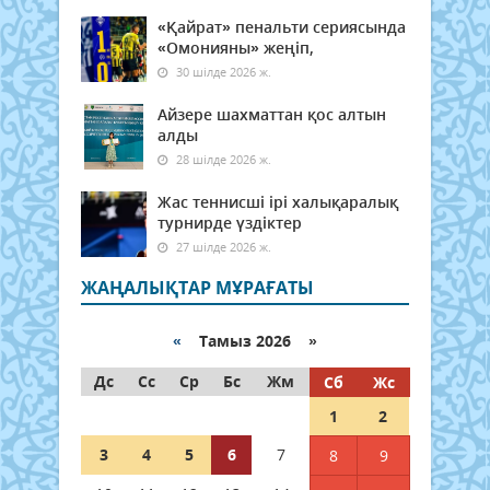
«Қайрат» пенальти сериясында
«Омонияны» жеңіп,
30 шілде 2026 ж.
Айзере шахматтан қос алтын
алды
28 шілде 2026 ж.
Жас теннисші ірі халықаралық
турнирде үздіктер
27 шілде 2026 ж.
ЖАҢАЛЫҚТАР МҰРАҒАТЫ
«
Тамыз 2026 »
Дс
Сс
Ср
Бс
Жм
Сб
Жс
1
2
3
4
5
6
7
8
9