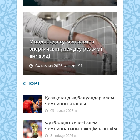
жара
жағ
ауы
деп..
Молдовада су мен электр
энергиясын үнемдеу режимі
енгізілді
04 тамыз 2026 ж.
91
СПОРТ
Қазақстандық балуандар әлем
чемпионы атанды
03 тамыз 2026 ж.
Футболдан келесі әлем
чемпионатының жеңімпазы кім
31 шілде 2026 ж.