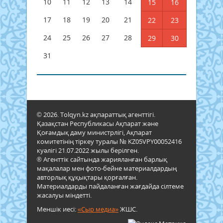
10
11
12
13
14
15
16
17
18
19
20
21
22
23
24
25
26
27
28
29
30
31
© 2026. Tolqyn.kz ақпараттық агенттігі.
Қазақстан Республикасы Ақпарат және
Қоғамдық даму министрлігі, Ақпарат
комитетінің тіркеу туралы № KZ05VPY00052416
куәлігі 21.07.2022 жылы берілген.
® Агенттік сайтында жарияланған барлық
мақалалар мен фото-бейне материалдардың
авторлық құқықтары қорғалған.
Материалдарды пайдаланған жағдайда сілтеме
жасалуы міндетті.
Меншік иесі:
«Сыр медиа»
ЖШС.