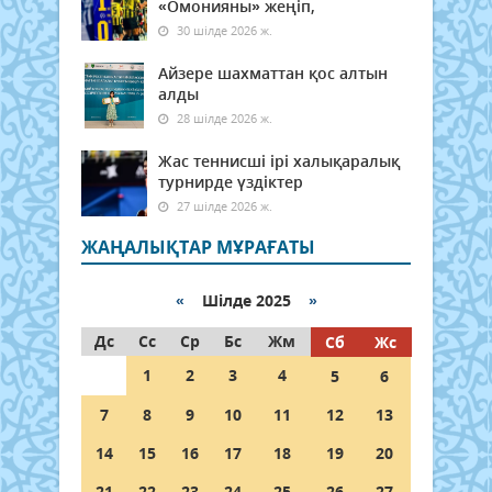
«Омонияны» жеңіп,
30 шілде 2026 ж.
Айзере шахматтан қос алтын
алды
28 шілде 2026 ж.
Жас теннисші ірі халықаралық
турнирде үздіктер
27 шілде 2026 ж.
ЖАҢАЛЫҚТАР МҰРАҒАТЫ
«
Шілде 2025
»
Дс
Сс
Ср
Бс
Жм
Сб
Жс
1
2
3
4
5
6
7
8
9
10
11
12
13
14
15
16
17
18
19
20
21
22
23
24
25
26
27