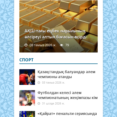
мәсе
арн
қабы
АҚШ-тағы еңбек нарығының
әлсіреуі алтын бағасын өсірді
08 тамыз 2026 ж.
79
СПОРТ
Қазақстандық балуандар әлем
чемпионы атанды
03 тамыз 2026 ж.
Футболдан келесі әлем
чемпионатының жеңімпазы кім
31 шілде 2026 ж.
«Қайрат» пенальти сериясында