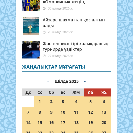
«Омонияны» жеңіп,
30 шілде 2026 ж.
Айзере шахматтан қос алтын
алды
28 шілде 2026 ж.
Жас теннисші ірі халықаралық
турнирде үздіктер
27 шілде 2026 ж.
ЖАҢАЛЫҚТАР МҰРАҒАТЫ
«
Шілде 2025
»
Дс
Сс
Ср
Бс
Жм
Сб
Жс
1
2
3
4
5
6
7
8
9
10
11
12
13
14
15
16
17
18
19
20
21
22
23
24
25
26
27