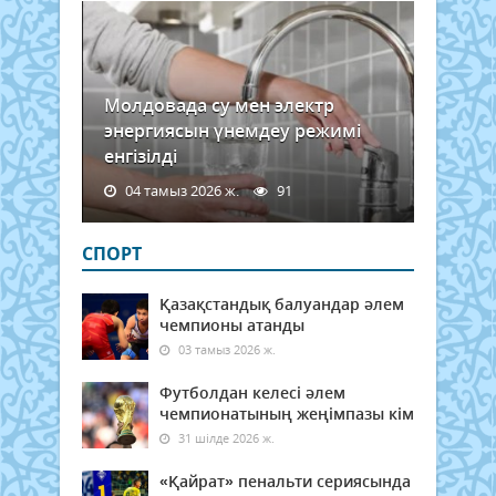
Молдовада су мен электр
энергиясын үнемдеу режимі
енгізілді
04 тамыз 2026 ж.
91
СПОРТ
Қазақстандық балуандар әлем
чемпионы атанды
03 тамыз 2026 ж.
Футболдан келесі әлем
чемпионатының жеңімпазы кім
31 шілде 2026 ж.
«Қайрат» пенальти сериясында