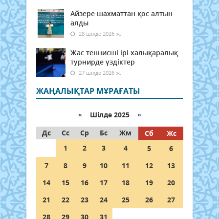
Айзере шахматтан қос алтын
алды
28 шілде 2026 ж.
Жас теннисші ірі халықаралық
турнирде үздіктер
27 шілде 2026 ж.
ЖАҢАЛЫҚТАР МҰРАҒАТЫ
«
Шілде 2025
»
Дс
Сс
Ср
Бс
Жм
Сб
Жс
1
2
3
4
5
6
7
8
9
10
11
12
13
14
15
16
17
18
19
20
21
22
23
24
25
26
27
28
29
30
31