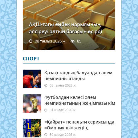
АҚШ-тағы еңбек нарығының
әлсіреуі алтын бағасын өсірді
08 тамыз 2026 ж.
85
СПОРТ
Қазақстандық балуандар әлем
чемпионы атанды
03 тамыз 2026 ж.
Футболдан келесі әлем
чемпионатының жеңімпазы кім
31 шілде 2026 ж.
«Қайрат» пенальти сериясында
«Омонияны» жеңіп,
30 шілде 2026 ж.