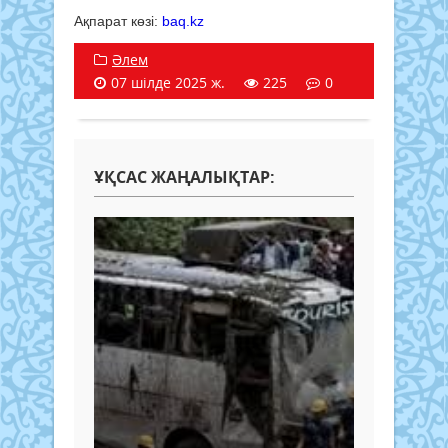
Ақпарат көзі:
baq.kz
Әлем
07 шілде 2025 ж.
225
0
ҰҚСАС ЖАҢАЛЫҚТАР: