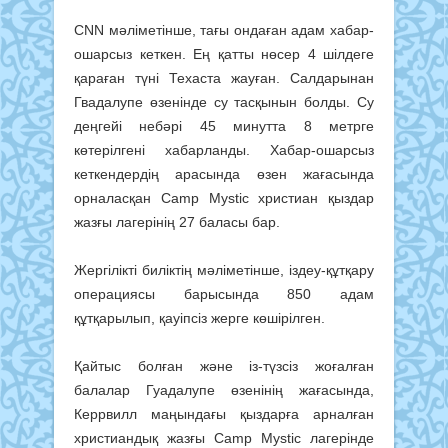
CNN мәліметінше, тағы ондаған адам хабар-
ошарсыз кеткен. Ең қатты нөсер 4 шілдеге
қараған түні Техаста жауған. Салдарынан
Гвадалупе өзенінде су тасқынын болды. Су
деңгейі небәрі 45 минутта 8 метрге
көтерілгені хабарланды. Хабар-ошарсыз
кеткендердің арасында өзен жағасында
орналасқан Сamp Mystic христиан қыздар
жазғы лагерінің 27 баласы бар.
Жергілікті биліктің мәліметінше, іздеу-құтқару
операциясы барысында 850 адам
құтқарылып, қауіпсіз жерге көшірілген.
Қайтыс болған және із-түзсіз жоғалған
балалар Гуадалупе өзенінің жағасында,
Керрвилл маңындағы қыздарға арналған
христиандық жазғы Camp Mystic лагерінде