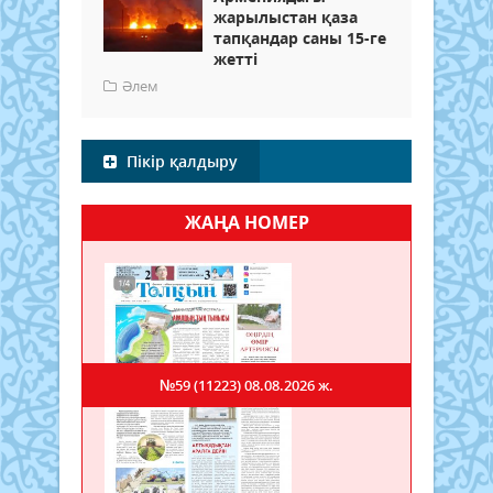
жарылыстан қаза
тапқандар саны 15-ге
жетті
Әлем
Пікір қалдыру
ЖАҢА НОМЕР
№59 (11223)
08.08.2026 ж.