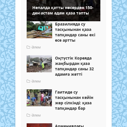
Непалда қатты нөсерден 150-
ден астам адам қаза тапты
Бразилияда су
тасқынынан қаза
тапқандар саны екі
есе артты
Әлем
Оңтүстік Кореяда
жаңбырдан қаза
тапқандар саны 32
адамға жетті
Әлем
Гаитиде су
тасқынынан кейін
жер сілкінді: қаза
тапқандар бар
Әлем
Армениядағы