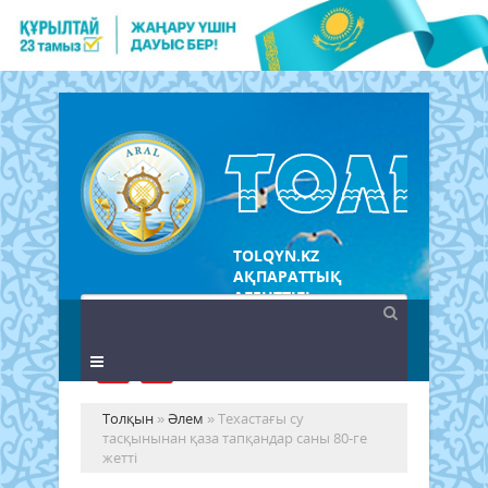
TOLQYN.KZ
АҚПАРАТТЫҚ
АГЕНТТІГІ
Толқын
»
Әлем
» Техастағы су
тасқынынан қаза тапқандар саны 80-ге
жетті