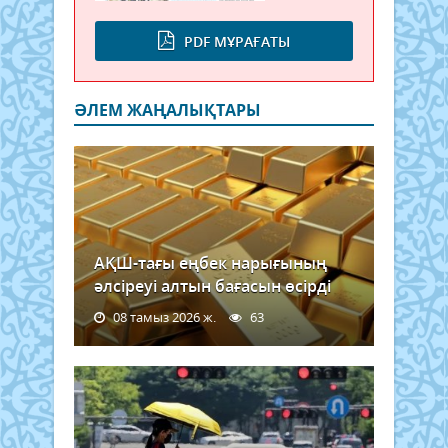
PDF МҰРАҒАТЫ
ӘЛЕМ ЖАҢАЛЫҚТАРЫ
АҚШ-тағы еңбек нарығының
әлсіреуі алтын бағасын өсірді
08 тамыз 2026 ж.
63