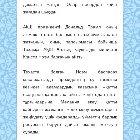
демалып жатқан. Олар нөсерден кейін
жағадан шыққан.
АҚШ президенті Дональд Трамп оның
әкімшілігі штат билігімен тығыз жұмыс істеп
жатқанын, оның тапсырмасы бойынша
Техасқа АҚШ Ұлттық қауіпсіздік министрі
Кристи Ноэм барғанын айтты.
Техаста болған Ноэм баспасөз
мәслихатында президенттің су тасқыны
кезіндегі адамдардың қазасына «қатты
есеңгіреп қалғанын» айтты және одан штат
тұрғындарына Мелания екеуі қатты
қайғырып жатқанын және іздеу жұмыстарын
жеңілдету үшін федералды үкіметтің барлық
ресурсын беруге дайын екенін жеткізуін
сұрады.