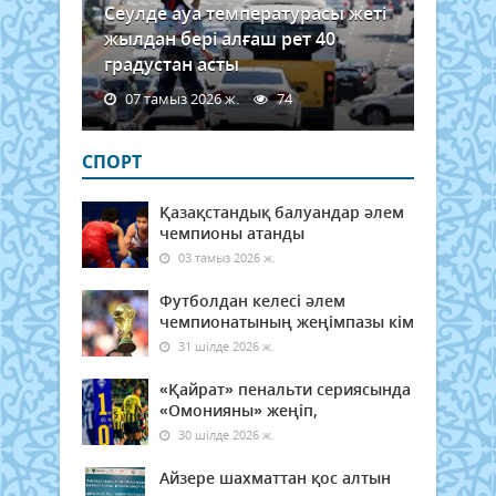
Сеулде ауа температурасы жеті
жылдан бері алғаш рет 40
градустан асты
07 тамыз 2026 ж.
74
СПОРТ
Қазақстандық балуандар әлем
чемпионы атанды
03 тамыз 2026 ж.
Футболдан келесі әлем
чемпионатының жеңімпазы кім
31 шілде 2026 ж.
«Қайрат» пенальти сериясында
«Омонияны» жеңіп,
30 шілде 2026 ж.
Айзере шахматтан қос алтын