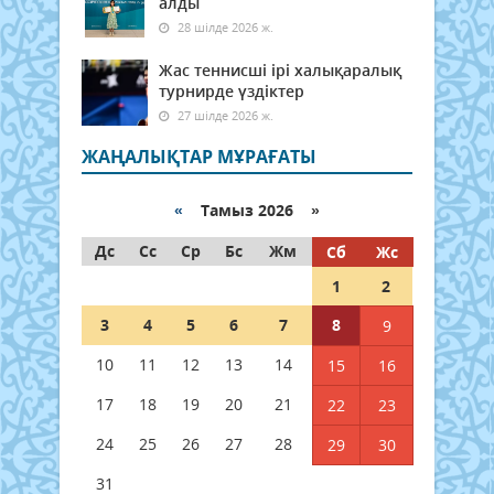
алды
28 шілде 2026 ж.
Жас теннисші ірі халықаралық
турнирде үздіктер
27 шілде 2026 ж.
ЖАҢАЛЫҚТАР МҰРАҒАТЫ
«
Тамыз 2026 »
Дс
Сс
Ср
Бс
Жм
Сб
Жс
1
2
3
4
5
6
7
8
9
10
11
12
13
14
15
16
17
18
19
20
21
22
23
24
25
26
27
28
29
30
31