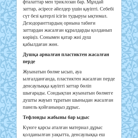
фталаттар мен триклозан бар. Мұндай
заттар, әсіресе әйелдер үшін қауіпті. Себебі
сүт безі қатерлі ісігін тудыруы ықтимал.
Дезодоранттардың орнына табиғи
заттардан жасалған құралдарды қолданып
көріңіз. Сонымен қатар жиі душ
қабылдаған жөн.
Душқа арналған пластиктен жасалған
перде
Жуынатын бөлме ысып, ауа
ылғалданғанда, пластиктен жасалған перде
денсаулыққа қауіпті заттар бөліп
шығарады. Сондықтан жуынатын бөлмеге
душты жауып тұратын шыныдан жасалған
панель қойғаныңыз дұрыс.
Тефлонды жабыны бар ыдыс
Күюге қарсы аталған материал дұрыс
қолданылған уақытта, денсаулыққа еш