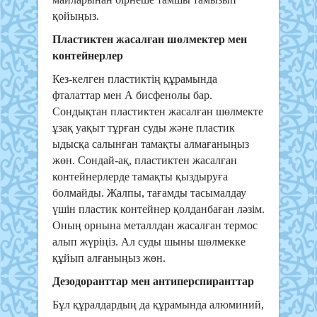
қойыңыз.
Пластиктен жасалған шөлмектер мен
контейнерлер
Кез-келген пластиктің құрамында
фталаттар мен А бисфенолы бар.
Сондықтан пластиктен жасалған шөлмекте
ұзақ уақыт тұрған суды және пластик
ыдысқа салынған тамақты алмағаныңыз
жөн. Сондай-ақ, пластиктен жасалған
контейнерлерде тамақты қыздыруға
болмайды. Жалпы, тағамды тасымалдау
үшін пластик контейнер қолданбаған ләзім.
Оның орнына металлдан жасалған термос
алып жүріңіз. Ал суды шыны шөлмекке
құйып алғаныңыз жөн.
Дезодоранттар мен антиперспиранттар
Бұл құралдардың да құрамында алюминий,