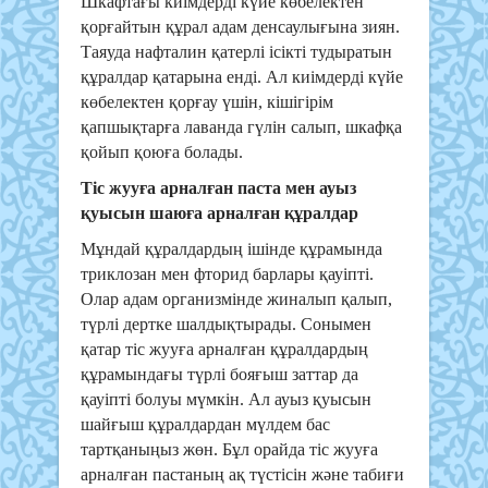
Шкафтағы киімдерді күйе көбелектен
қорғайтын құрал адам денсаулығына зиян.
Таяуда нафталин қатерлі ісікті тудыратын
құралдар қатарына енді. Ал киімдерді күйе
көбелектен қорғау үшін, кішігірім
қапшықтарға лаванда гүлін салып, шкафқа
қойып қоюға болады.
Тіс жууға арналған паста мен ауыз
қуысын шаюға арналған құралдар
Мұндай құралдардың ішінде құрамында
триклозан мен фторид барлары қауіпті.
Олар адам организмінде жиналып қалып,
түрлі дертке шалдықтырады. Сонымен
қатар тіс жууға арналған құралдардың
құрамындағы түрлі бояғыш заттар да
қауіпті болуы мүмкін. Ал ауыз қуысын
шайғыш құралдардан мүлдем бас
тартқаныңыз жөн. Бұл орайда тіс жууға
арналған пастаның ақ түстісін және табиғи