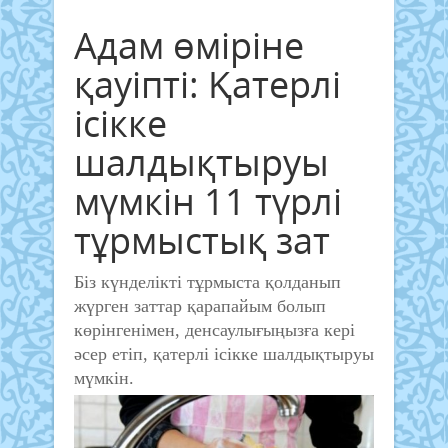
Адам өміріне
қауіпті: Қатерлі
ісікке
шалдықтыруы
мүмкін 11 түрлі
тұрмыстық зат
Біз күнделікті тұрмыста қолданып
жүрген заттар қарапайым болып
көрінгенімен, денсаулығыңызға кері
әсер етіп, қатерлі ісікке шалдықтыруы
мүмкін.