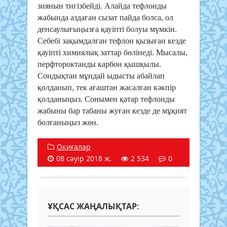
зиянын тигізбейді. Алайда тефлонды
жабында аздаған сызат пайда болса, ол
денсаулығыңызға қауіпті болуы мүмкін.
Себебі зақымдалған тефлон қызыған кезде
қауіпті химиялық заттар бөлінеді. Мысалы,
перфтороктанды карбон қышқылы.
Сондықтан мұндай ыдысты абайлап
қолданып, тек ағаштан жасалған кәкпір
қолданыңыз. Сонымен қатар тефлонды
жабыны бар табаны жуған кезде де мұқият
болғаныңыз жөн.
Оқиғалар
08 сәуір 2018 ж.
2 534
0
ҰҚСАС ЖАҢАЛЫҚТАР: