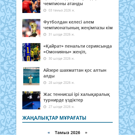
чемпионы атанды
03 тамыз 2026 ж.
Футболдан келесі әлем
чемпионатының жеңімпазы кім
31 шілде 2026 ж.
«Қайрат» пенальти сериясында
«Омонияны» жеңіп,
30 шілде 2026 ж.
Айзере шахматтан қос алтын
алды
28 шілде 2026 ж.
Жас теннисші ірі халықаралық
турнирде үздіктер
27 шілде 2026 ж.
ЖАҢАЛЫҚТАР МҰРАҒАТЫ
«
Тамыз 2026 »