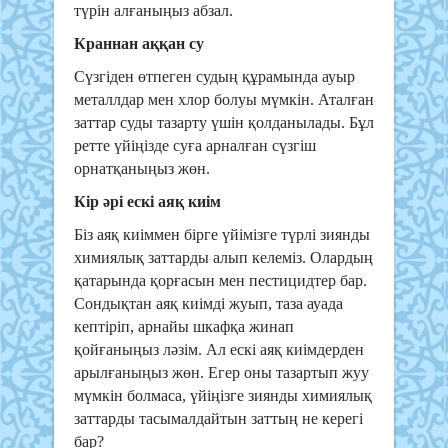
түрін алғаныңыз абзал.
Краннан аққан су
Сүзгіден өтпеген судың құрамында ауыр
металлдар мен хлор болуы мүмкін. Аталған
заттар суды тазарту үшін қолданылады. Бұл
ретте үйіңізде суға арналған сүзгіш
орнатқаныңыз жөн.
Кір әрі ескі аяқ киім
Біз аяқ киіммен бірге үйімізге түрлі зиянды
химиялық заттарды алып келеміз. Олардың
қатарында қорғасын мен пестицидтер бар.
Сондықтан аяқ киімді жуып, таза ауада
кептіріп, арнайы шкафқа жинап
қойғаныңыз ләзім. Ал ескі аяқ киімдерден
арылғаныңыз жөн. Егер оны тазартып жуу
мүмкін болмаса, үйіңізге зиянды химиялық
заттарды тасымалдайтын заттың не керегі
бар?