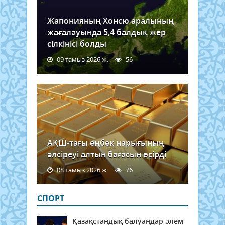
Жапонияның Хонсю аралының
жағалауында 5,4 балдық жер
сілкінісі болды
09 тамыз 2026 ж.
56
АҚШ-тағы еңбек нарығының
әлсіреуі алтын бағасын өсірді
08 тамыз 2026 ж.
76
СПОРТ
Қазақстандық балуандар әлем