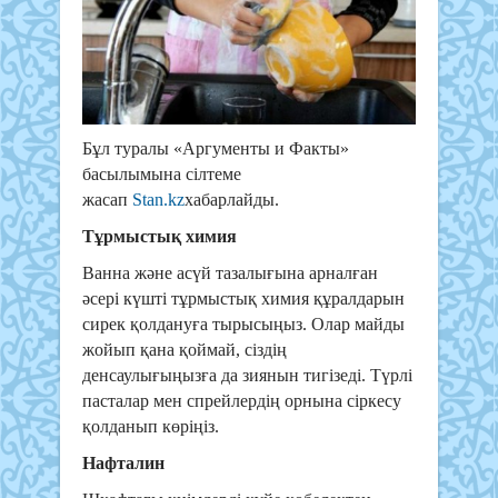
Бұл туралы «Аргументы и Факты»
басылымына сілтеме
жасап
Stan.kz
хабарлайды.
Тұрмыстық химия
Ванна және асүй тазалығына арналған
әсері күшті тұрмыстық химия құралдарын
сирек қолдануға тырысыңыз. Олар майды
жойып қана қоймай, сіздің
денсаулығыңызға да зиянын тигізеді. Түрлі
пасталар мен спрейлердің орнына сіркесу
қолданып көріңіз.
Нафталин