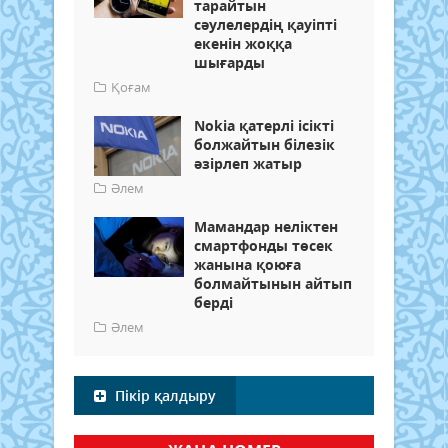
тарайтын
сәулелердің қауіпті
екенін жоққа
шығарды
Қоғам
Nokia қатерлі ісікті
болжайтын білезік
әзірлеп жатыр
Әлем
Мамандар неліктен
смартфонды төсек
жанына қоюға
болмайтынын айтып
берді
Әлем
Пікір қалдыру