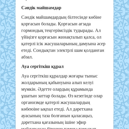
Сәндік майшамдар
Сәндік майшамдардың білтесінде көбіне
қорғасын болады. Қорғасын ағзада
гормондық теңгерімсіздік тудырады. Ал
үйіңізге қорғасын жинақталып қалса, ол
қатерлі ісік жасушаларының дамуына әсер
етеді. Сондықтан электрлі шам қолданған
абзал.
Ауа сергіткіш құрал
Ауа сергіткіш құралдар жоғары тыныс
жолдарының қабынуына алып келуі
мүмкін. Әдетте олардың құрамында
ұшатын заттар болады. Өз кезегінде олар
организмде қатерлі жасушалардың
көбеюіне ықпал етеді. Ал дәретхана
ауасының таза болғанын қаласаңыз,
дәретхана қағазының ішіне эфир
майларынан бірнеше тамшы тамызып