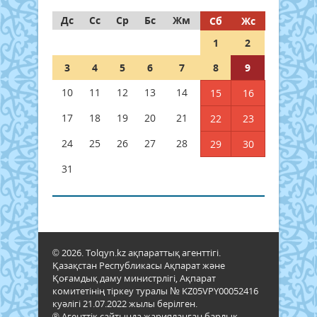
Дс
Сс
Ср
Бс
Жм
Сб
Жс
1
2
3
4
5
6
7
8
9
10
11
12
13
14
15
16
17
18
19
20
21
22
23
24
25
26
27
28
29
30
31
© 2026. Tolqyn.kz ақпараттық агенттігі.
Қазақстан Республикасы Ақпарат және
Қоғамдық даму министрлігі, Ақпарат
комитетінің тіркеу туралы № KZ05VPY00052416
куәлігі 21.07.2022 жылы берілген.
® Агенттік сайтында жарияланған барлық