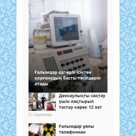
Ғалымдар қатерлі ісіктен
қорғанудың басты тәсілдерін
атады
Денсаулықты сақтау
үшін лақтырып
тастау керек 12 зат
Оқиғалар
Ғалымдар ұялы
телефоннан