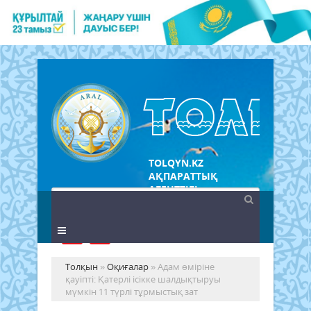
TOLQYN.KZ
АҚПАРАТТЫҚ
АГЕНТТІГІ
Толқын
»
Оқиғалар
» Адам өміріне
қауіпті: Қатерлі ісікке шалдықтыруы
мүмкін 11 түрлі тұрмыстық зат