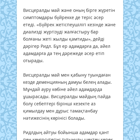
Висцералды май және оның бірге жүретін
симптомдары бүйрекке де теріс әсер
етеді. «Бүйрек жетіспеушілігі кезінде және
диализді жүргізуді жалғастыру бар
болғаны жеті жылды қамтиды», дейді
дәрігер Ридл. Бұл ер адамдарға да, әйел
адамдарға да тең дәрежеде әсер етіп
отырады.
Висцералды май мен қабыну туындаған
кезде деменцияның дамуы белең алады.
Мұндай ауру көбіне әйел адамдарда
ұшырасады. Висцералды майдың пайда
болу себептері бірінші кезекте аз
қимылдау мен дұрыс тамақтанбау
нәтижесінің көрінісі болады.
Ридлдың айтуы бойынша адамдар қант
пен көмірсутегіні тұтынуды шектеу керек.