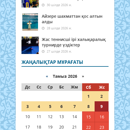
30 шілде 2026 ж.
Айзере шахматтан қос алтын
алды
28 шілде 2026 ж.
Жас теннисші ірі халықаралық
турнирде үздіктер
27 шілде 2026 ж.
ЖАҢАЛЫҚТАР МҰРАҒАТЫ
«
Тамыз 2026 »
Дс
Сс
Ср
Бс
Жм
Сб
Жс
1
2
3
4
5
6
7
8
9
10
11
12
13
14
15
16
17
18
19
20
21
22
23