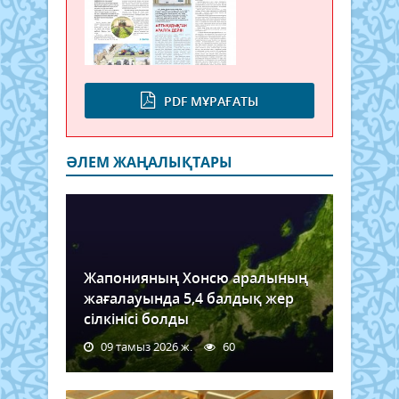
PDF МҰРАҒАТЫ
ӘЛЕМ ЖАҢАЛЫҚТАРЫ
Жапонияның Хонсю аралының
жағалауында 5,4 балдық жер
сілкінісі болды
09 тамыз 2026 ж.
60