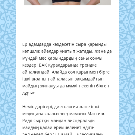
Ер адамдарда кездесетін сыра қарынды
көпшілік әйелдер ұнатып жатады. Және де
мұндай мес қарындардың саны соңғы
кездері БАҚ құралдарында трендке
айналғандай. Алайда сол қарынмен бірге
ішкі ағзаның айналасын зақымдайтын
майдың жиналуы да мүмкін екенін білген
дұрыс.
Неміс дәрігері, диетология және ішкі
медицина саласының маманы Maттиac
Pидл сыртқы майдан висцеральды
майдың қалай ерекшеленетіндігін
әңгімелеп берді. Іш май – классикалық