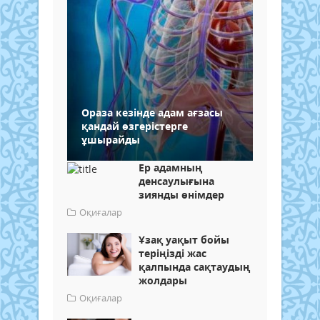
Ораза кезінде адам ағзасы
қандай өзгерістерге
ұшырайды
Ер адамның
денсаулығына
зиянды өнімдер
Оқиғалар
Ұзақ уақыт бойы
теріңізді жас
қалпында сақтаудың
жолдары
Оқиғалар