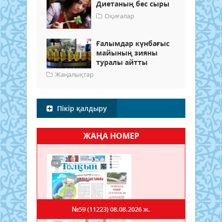
Диетаның бес сыры
Оқиғалар
Ғалымдар күнбағыс
майының зияны
туралы айтты
Жаңалықтар
Пікір қалдыру
ЖАҢА НОМЕР
№59 (11223)
08.08.2026 ж.