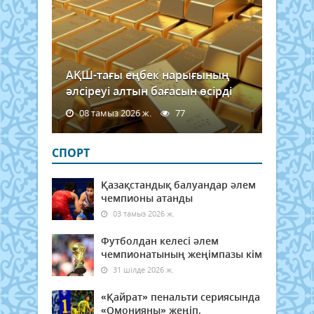
АҚШ-тағы еңбек нарығының
әлсіреуі алтын бағасын өсірді
08 тамыз 2026 ж.
77
СПОРТ
Қазақстандық балуандар әлем
чемпионы атанды
03 тамыз 2026 ж.
Футболдан келесі әлем
чемпионатының жеңімпазы кім
31 шілде 2026 ж.
«Қайрат» пенальти сериясында
«Омонияны» жеңіп,