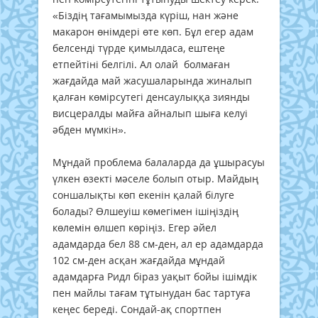
«Біздің тағамымызда күріш, нан және
макарон өнімдері өте көп. Бұл егер адам
белсенді түрде қимылдаса, ештеңе
етпейтіні белгілі. Ал олай болмаған
жағдайда май жасушаларында жиналып
қалған көмірсутегі денсаулыққа зиянды
висцералды майға айналып шыға келуі
әбден мүмкін».
Мұндай проблема балаларда да ұшырасуы
үлкен өзекті мәселе болып отыр. Майдың
соншалықты көп екенін қалай білуге
болады? Өлшеуіш көмегімен ішіңіздің
көлемін өлшеп көріңіз. Егер әйел
адамдарда бел 88 cм-ден, ал ер адамдарда
102 см-ден асқан жағдайда мұндай
адамдарға Ридл біраз уақыт бойы ішімдік
пен майлы тағам тұтынудан бас тартуға
кеңес береді. Сондай-ақ спортпен