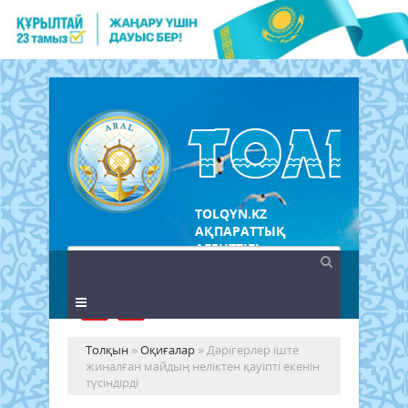
TOLQYN.KZ
АҚПАРАТТЫҚ
АГЕНТТІГІ
Толқын
»
Оқиғалар
» Дәрігерлер іште
жиналған майдың неліктен қауіпті екенін
түсіндірді