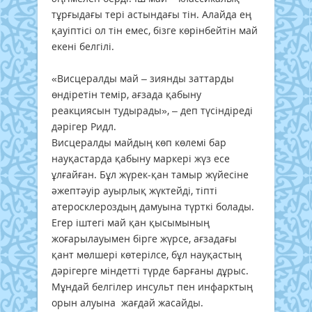
тұрғыдағы тері астындағы тін. Алайда ең
қауіптісі ол тін емес, бізге көрінбейтін май
екені белгілі.
«Висцералды май – зиянды заттарды
өндіретін темір, ағзада қабыну
реакциясын тудырады», – деп түсіндіреді
дәрігер Pидл.
Висцералды майдың көп көлемі бар
науқастарда қабыну маркері жүз есе
ұлғайған. Бұл жүрек-қан тамыр жүйесіне
әжептәуір ауырлық жүктейді, тіпті
атеросклероздың дамуына түрткі болады.
Егер іштегі май қан қысымының
жоғарылауымен бірге жүрсе, ағзадағы
қант мөлшері көтерілсе, бұл науқастың
дәрігерге міндетті түрде барғаны дұрыс.
Мұндай белгілер инсульт пен инфарктың
орын алуына жағдай жасайды.