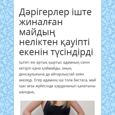
Дәрігерлер іште
жиналған
майдың
неліктен қауіпті
екенін түсіндірді
Іштегі екі артық қыртыс адамның сәнін
кетіріп қана қоймайды, оның
денсаулығына да айтарлықтай зиян
әкеледі. Егер адамнің іші тола бастаса, май
ішкі ағза жүйесінде қордаланып қалатыны
шындық.