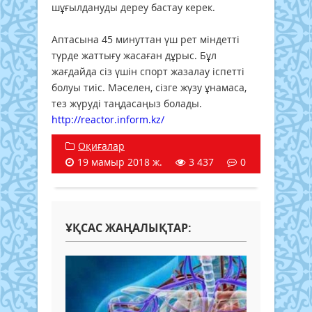
шұғылдануды дереу бастау керек.
Аптасына 45 минуттан үш рет міндетті
түрде жаттығу жасаған дұрыс. Бұл
жағдайда сіз үшін спорт жазалау іспетті
болуы тиіс. Мәселен, сізге жүзу ұнамаса,
тез жүруді таңдасаңыз болады.
http://reactor.inform.kz/
Оқиғалар
19 мамыр 2018 ж.
3 437
0
ҰҚСАС ЖАҢАЛЫҚТАР: