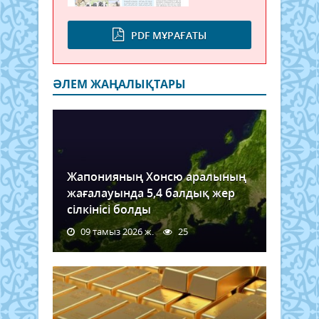
PDF МҰРАҒАТЫ
ӘЛЕМ ЖАҢАЛЫҚТАРЫ
Жапонияның Хонсю аралының
жағалауында 5,4 балдық жер
сілкінісі болды
09 тамыз 2026 ж.
25