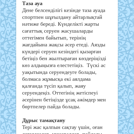
Таза ауа
Дене белсенділігі кезінде таза ауада
спортпен шұғылдану айтарлықтай
нәтиже береді. Күнделікті жарты
сағаттық серуен жасушаларды
оттегімен байытып, терінің
жағдайына жақсы әсер етеді. Аязды
күндері серуен кезіндегі қызарған
бетіңіз бен жылтыраған көздеріңізді
көз алдыңызға елестетіңіз. Түскі ас
уақытында серуендеуге болады,
болмаса жұмысқа екі аялдама
қалғанда түсіп қалып, жаяу
серуендеңіз. Оттегінің жетіспеуі
әсерінен бетіңізде ұсақ әжімдер мен
бөртпелер пайда болады.
Дұрыс тамақтану
Тері жас қалпын сақтау үшін, оған
дәрумендер, минералдар, пайдалы