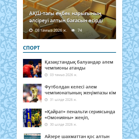
АҚШ-тағы еңбек нарығының
әлсіреуі алтын бағасын өсірді
08 тамыз 2026 ж.
74
СПОРТ
Қазақстандық балуандар әлем
чемпионы атанды
03 тамыз 2026 ж.
Футболдан келесі әлем
чемпионатының жеңімпазы кім
31 шілде 2026 ж.
«Қайрат» пенальти сериясында
«Омонияны» жеңіп,
30 шілде 2026 ж.
Айзере шахматтан қос алтын