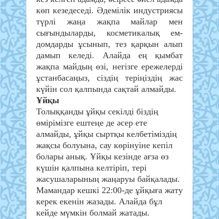
көп кезедеседі. Әдемілік индустриясы
түрлі жаңа жақпа майлар мен
сығындыларды, косметикалық ем-
домдарды ұсынып, тез қарқын алып
дамып келеді. Алайда ең қымбат
жақпа майдың өзі, негізге ережелерді
ұстанбасаңыз, сіздің теріңіздің жас
күйін сол қалпында сақтай алмайды.
Ұйқы
Толыққанды ұйқы секілді біздің
өмірімізге ештеңе де әсер ете
алмайды, ұйқы сыртқы келбетіміздің
жақсы болуына, сау көрінуіне кепіл
болары анық. Ұйқы кезінде ағза өз
күшін қалпына келтіріп, тері
жасушаларының жаңаруы байқалады.
Мамандар кешкі 22:00-де ұйқыға жату
керек екенін жазады. Алайда бұл
кейде мүмкін болмай жатады.