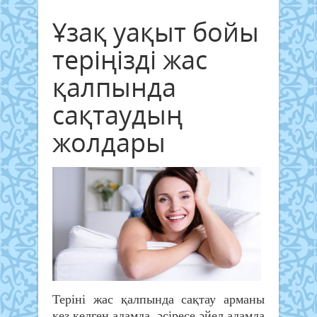
Ұзақ уақыт бойы
теріңізді жас
қалпында
сақтаудың
жолдары
Теріні жас қалпында сақтау арманы
кез келген адамда, әсіресе әйел адамда