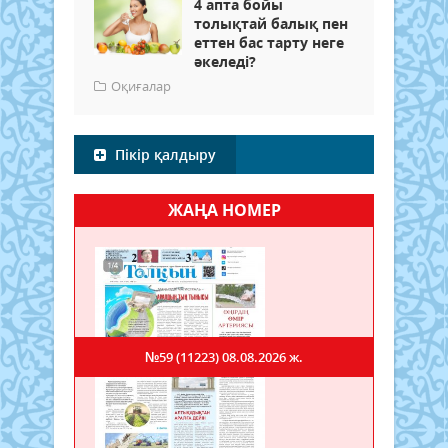
4 апта бойы
толықтай балық пен
еттен бас тарту неге
әкеледі?
Оқиғалар
Пікір қалдыру
ЖАҢА НОМЕР
№59 (11223)
08.08.2026 ж.