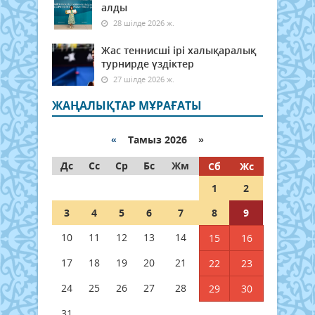
алды
28 шілде 2026 ж.
Жас теннисші ірі халықаралық
турнирде үздіктер
27 шілде 2026 ж.
ЖАҢАЛЫҚТАР МҰРАҒАТЫ
«
Тамыз 2026 »
Дс
Сс
Ср
Бс
Жм
Сб
Жс
1
2
3
4
5
6
7
8
9
10
11
12
13
14
15
16
17
18
19
20
21
22
23
24
25
26
27
28
29
30
31