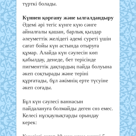
түрткі болады.
Күннен қорғану және ылғалдандыру
Әдемі әрі тегіс күнге күю сәнге
айналғалы қашан, барлық қыздар
әлеуметтік желідегі әдемі суреті үшін
сағат бойы күн астында отыруға
құмар. Алайда күн сәулесін көп
қабылдау, денеде, бет терісінде
пигменттік дақтардың пайда болуына
әкеп соқтырады және теріні
құрғатады, бұл әжімнің ерте түсуіне
әкеп соғады.
Бұл күн сәулесі ваннасын
пайдалануға болмайды деген сөз емес.
Келесі нұсқаулықтарды орындау
керек: