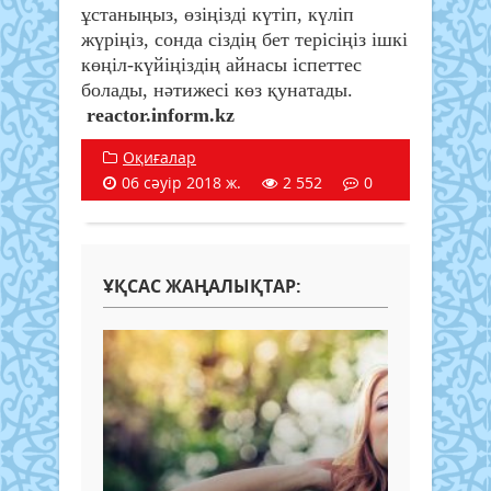
ұстаныңыз, өзіңізді күтіп, күліп
жүріңіз, сонда сіздің бет терісіңіз ішкі
көңіл-күйіңіздің айнасы іспеттес
болады, нәтижесі көз қунатады.
reactor.inform.kz
Оқиғалар
06 сәуір 2018 ж.
2 552
0
ҰҚСАС ЖАҢАЛЫҚТАР: