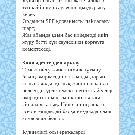
Күндізгі сағат 10-нан және кешкі 5-
тен кейін күн сәулесіне қыздырыну
керек;
Әрдайым SPF қорғанысты пайдалану
шарт;
Жаз айында ұзын бас киімдерді киіп
жүру бетті күн сәулесінен қорғауға
көмектеседі.
Зиян әдеттерден арылу
Темекі шегу және ішімдік тұтыну
біздің өміріміздің он жылдықтарын
сорып алады, қырық жастан асқанда
белсенді түрде темекі шегетін әйелдер
өмір қиыншылығын көрген апаға
айналары анық. Никотиннің ағзаға
әсерін ешқандай басқа ем-домдар жоя
алмасы да белгілі.
Күнделікті осы ережелерді