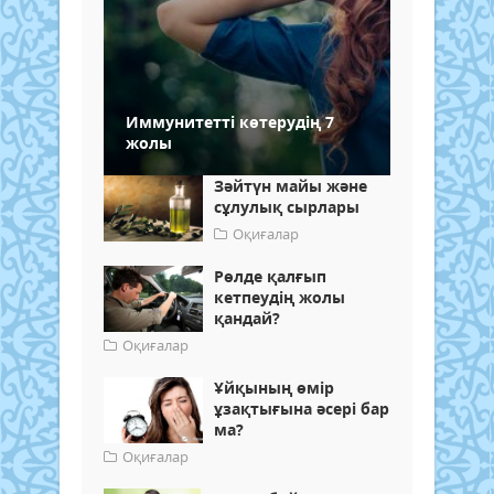
Иммунитетті көтерудің 7
жолы
Зәйтүн майы және
сұлулық сырлары
Оқиғалар
Рөлде қалғып
кетпеудің жолы
қандай?
Оқиғалар
Ұйқының өмір
ұзақтығына әсері бар
ма?
Оқиғалар