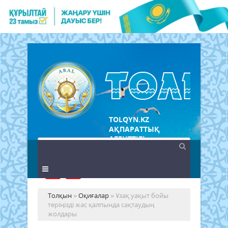
TOLQYN.KZ
АҚПАРАТТЫҚ
АГЕНТТІГІ
Толқын
»
Оқиғалар
» Ұзақ уақыт бойы
теріңізді жас қалпында сақтаудың
жолдары