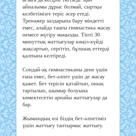
айналымы дұрыс болмай, сыртқы
келбетімізге теріс әсер етеді.
Тренажер залдарына бару міндетті
емес, алайда таңғы гимнастика жасау
немесе жүгіру маңызды. Тіпті 30
минуттық жаттығулар көңіл-күйді
жақсартып, сергітіп, бұлшық еттерді
қалпына келтіреді.
Сондай-ақ гимнастиканы дене үшін
ғана емес, бет-әлпет үшін де жасау
қажет. Бет терісін қатайтып, оның
тартылып, шымыр болуына
көмектесетін арнайы жаттығулар да
бар.
Жымиюдың өзі біздің бет-әлпетіміз
үшін жаттығу таптырмас жаттығу.