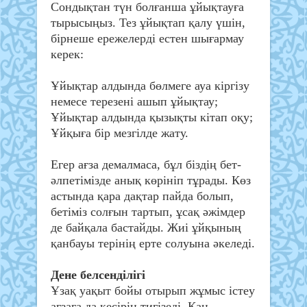
Сондықтан түн болғанша ұйықтауға
тырысыңыз. Тез ұйықтап қалу үшін,
бірнеше ережелерді естен шығармау
керек:
Ұйықтар алдында бөлмеге ауа кіргізу
немесе терезені ашып ұйықтау;
Ұйықтар алдында қызықты кітап оқу;
Ұйқыға бір мезгілде жату.
Егер ағза демалмаса, бұл біздің бет-
әлпетімізде анық көрініп тұрады. Көз
астында қара дақтар пайда болып,
бетіміз солғын тартып, ұсақ әжімдер
де байқала бастайды. Жиі ұйқының
қанбауы терінің ерте солуына әкеледі.
Дене белсенділігі
Ұзақ уақыт бойы отырып жұмыс істеу
ағзаға да кесірін тигізеді. Қан