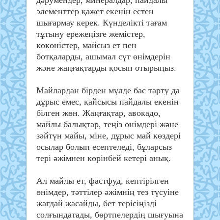
элементтер қажет екенін естен
шығармау керек. Күнделікті тағам
тұтыну ережеңізге жемістер,
көкөністер, майсыз ет пен
ботқаларды, ашымал сүт өнімдерін
және жаңғақтарды қосып отырыңыз.
Майлардан бірден мүлде бас тарту да
дұрыс емес, қайсысы пайдалы екенін
білген жөн. Жаңғақтар, авокадо,
майлы балықтар, теңіз өнімдері және
зәйтүн майы, міне, дұрыс май көздері
осылар болып есептеледі, бұларсыз
тері әжімнен көрінбей кетері анық.
Ал майлы ет, фастфуд, кептірілген
өнімдер, тәттілер әжімнің тез түсуіне
жағдай жасайды, бет терісіңізді
солғындатады, бөртпелердің шығуына