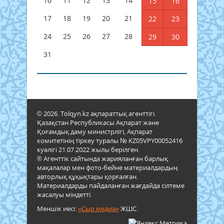
10
11
12
13
14
15
16
17
18
19
20
21
22
23
24
25
26
27
28
29
30
31
© 2026. Tolqyn.kz ақпараттық агенттігі.
Қазақстан Республикасы Ақпарат және
Қоғамдық даму министрлігі, Ақпарат
комитетінің тіркеу туралы № KZ05VPY00052416
куәлігі 21.07.2022 жылы берілген.
® Агенттік сайтында жарияланған барлық
мақалалар мен фото-бейне материалдардың
авторлық құқықтары қорғалған.
Материалдарды пайдаланған жағдайда сілтеме
жасалуы міндетті.
Меншік иесі:
«Сыр медиа»
ЖШС.