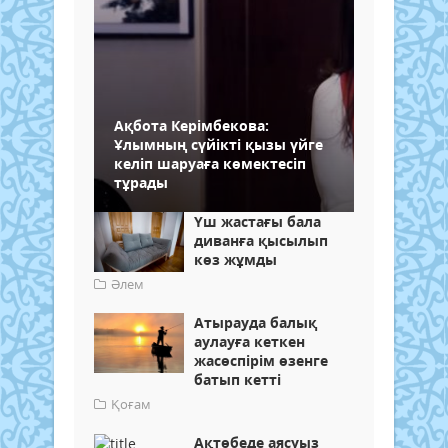
Ақбота Керімбекова:
Ұлымның сүйікті қызы үйге
келіп шаруаға көмектесіп
тұрады
Үш жастағы бала
диванға қысылып
көз жұмды
Әлем
Атырауда балық
аулауға кеткен
жасөспірім өзенге
батып кетті
Қоғам
Ақтөбеде аясуыз