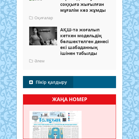
соққыға жығылған
мұғалім көз жұмды
Оқиғалар
АҚШ-та жоғалып
кеткен модельдің
бөлшектелген денесі
екі шабаданның
ішінен табылды
Әлем
Пікір қалдыру
ЖАҢА НОМЕР