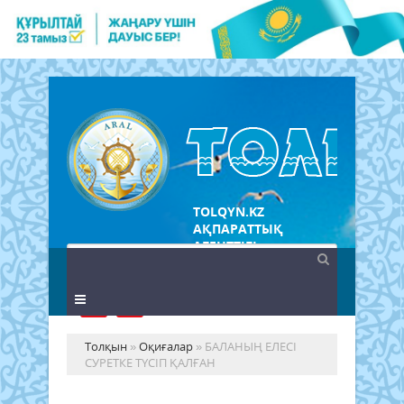
TOLQYN.KZ
АҚПАРАТТЫҚ
АГЕНТТІГІ
Толқын
»
Оқиғалар
» БАЛАНЫҢ ЕЛЕСІ
СУРЕТКЕ ТҮСІП ҚАЛҒАН