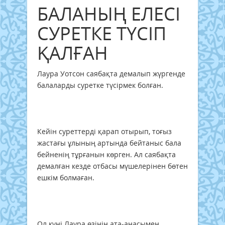
БАЛАНЫҢ ЕЛЕСІ
СУРЕТКЕ ТҮСІП
ҚАЛҒАН
Лаура Уотсон саябақта демалып жүргенде
балаларды суретке түсірмек болған.
Кейін суреттерді қарап отырып, тоғыз
жастағы ұлының артында бейтаныс бала
бейненің тұрғанын көрген. Ал саябақта
демалған кезде отбасы мүшелерінен бөтен
ешкім болмаған.
Ол күні Лаура өзінің ата-анасымен,