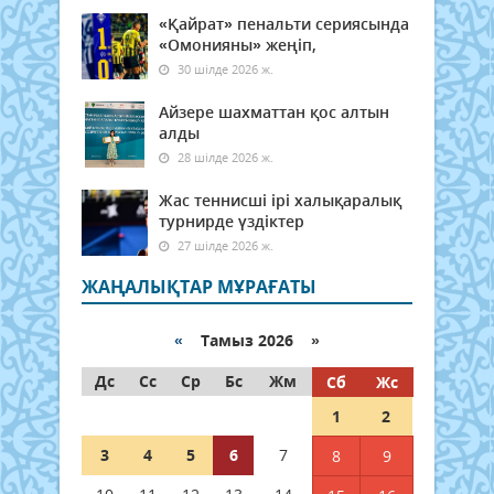
«Қайрат» пенальти сериясында
«Омонияны» жеңіп,
30 шілде 2026 ж.
Айзере шахматтан қос алтын
алды
28 шілде 2026 ж.
Жас теннисші ірі халықаралық
турнирде үздіктер
27 шілде 2026 ж.
ЖАҢАЛЫҚТАР МҰРАҒАТЫ
«
Тамыз 2026 »
Дс
Сс
Ср
Бс
Жм
Сб
Жс
1
2
3
4
5
6
7
8
9