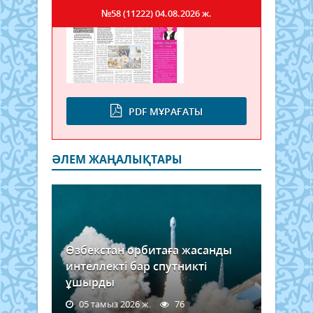
№58 (11222)
04.08.2026 ж.
PDF МҰРАҒАТЫ
ӘЛЕМ ЖАҢАЛЫҚТАРЫ
Өзбекстан орбитаға жасанды
интеллекті бар спутникті
ұшырды
05 тамыз 2026 ж.
76