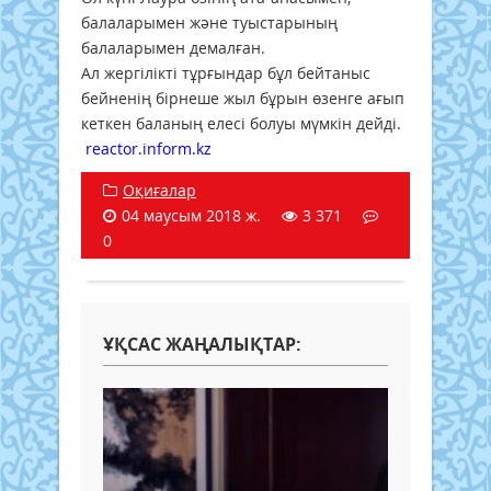
балаларымен және туыстарының
балаларымен демалған.
Ал жергілікті тұрғындар бұл бейтаныс
бейненің бірнеше жыл бұрын өзенге ағып
кеткен баланың елесі болуы мүмкін дейді.
​
reactor.inform.kz
Оқиғалар
04 маусым 2018 ж.
3 371
0
ҰҚСАС ЖАҢАЛЫҚТАР: