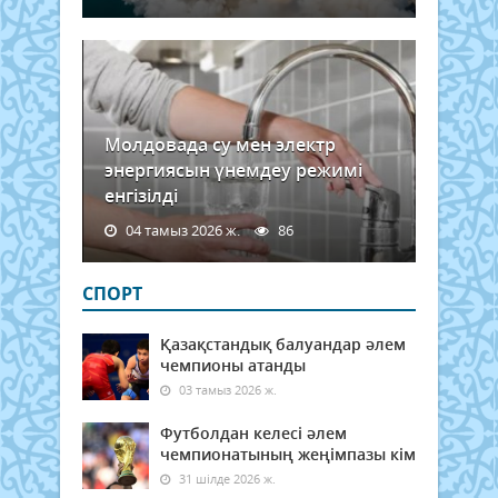
Молдовада су мен электр
энергиясын үнемдеу режимі
енгізілді
04 тамыз 2026 ж.
86
СПОРТ
Қазақстандық балуандар әлем
чемпионы атанды
03 тамыз 2026 ж.
Футболдан келесі әлем
чемпионатының жеңімпазы кім
31 шілде 2026 ж.