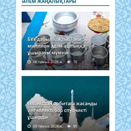
ӘЛЕМ ЖАҢАЛЫҚТАРЫ
БҰҰ дабыл қақты: Тағы 50
миллион адам аштыққа
ұшырауы мүмкін
06 тамыз 2026 ж.
76
Өзбекстан орбитаға жасанды
интеллекті бар спутникті
ұшырды
05 тамыз 2026 ж.
95