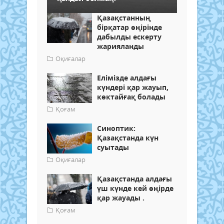
Қазақстанның
бірқатар өңірінде
дабылды ескерту
жарияланды
Оқиғалар
Елімізде алдағы
күндері қар жауып,
көктайғақ болады
Қоғам
Синоптик:
Қазақстанда күн
суытады
Оқиғалар
Қазақстанда алдағы
үш күнде кей өңірде
қар жауады .
Қоғам