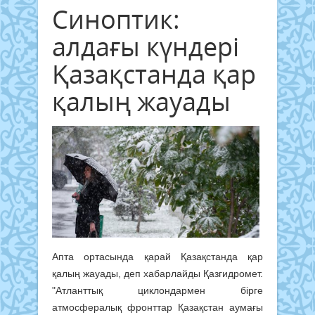
Синоптик:
алдағы күндері
Қазақстанда қар
қалың жауады
Апта ортасында қарай Қазақстанда қар
қалың жауады, деп хабарлайды Қазгидромет.
"Атланттық циклондармен бірге
атмосфералық фронттар Қазақстан аумағы