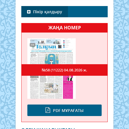
Пікір қалдыру
ЖАҢА НОМЕР
№58 (11222)
04.08.2026 ж.
PDF МҰРАҒАТЫ