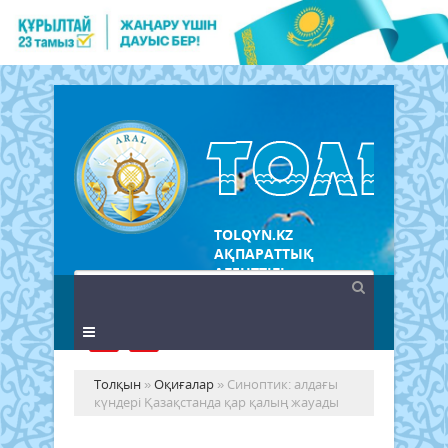
TOLQYN.KZ
АҚПАРАТТЫҚ
АГЕНТТІГІ
Толқын
»
Оқиғалар
» Синоптик: алдағы
күндері Қазақстанда қар қалың жауады