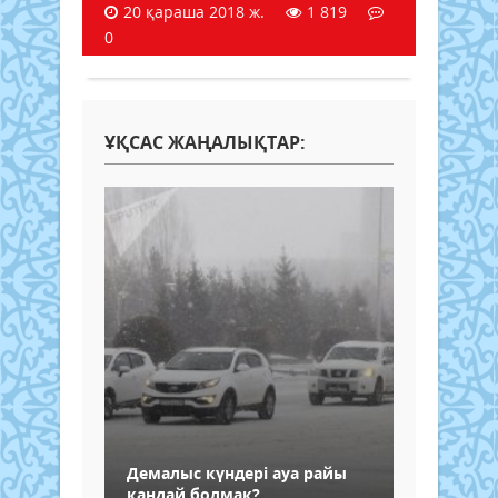
20 қараша 2018 ж.
1 819
0
ҰҚСАС ЖАҢАЛЫҚТАР:
Демалыс күндері ауа райы
қандай болмақ?