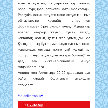
арқылы ауысып, салдарынан қар жауып,
боран бұрқырап, батыстан қатты жел соғады.
Республиканың оңтүстік және оңтүстік-шығыс
облыстарына Каспийдің оңтүстігінен
фронттармен бірге циклон келеді. Мұнда қар
аралас жаңбыр жауып, тұман түседі,
көктайғақ болып, қатты жел ұйытқиды. Ал
Қазақстанның бүкіл аумағында күн жылынып,
көпжылдық орташа мәнге сай келеді, ал
солтүстік өңірлерде одан жоғары болмақ", —
деді аға инженер-синоптик Айгүл
Алданбергенова.
Астана мен Алматыда 20-22 қарашада ауа
райы қандай болатынын аудиодан
тыңдаңыз.
/sputniknews.kz/
Оқиғалар