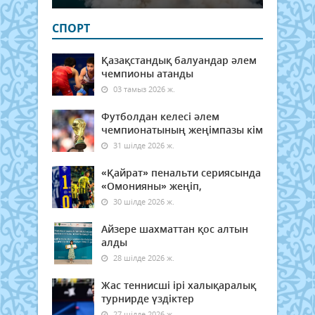
СПОРТ
Қазақстандық балуандар әлем
чемпионы атанды
03 тамыз 2026 ж.
Футболдан келесі әлем
чемпионатының жеңімпазы кім
31 шілде 2026 ж.
«Қайрат» пенальти сериясында
«Омонияны» жеңіп,
30 шілде 2026 ж.
Айзере шахматтан қос алтын
алды
28 шілде 2026 ж.
Жас теннисші ірі халықаралық
турнирде үздіктер
27 шілде 2026 ж.