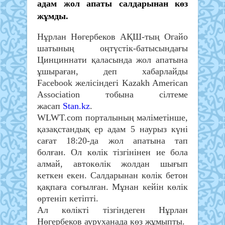
адам жол апаты салдарынан көз
жұмды.
Нұрлан Нөгербеков АҚШ-тың Огайо
шатының оңтүстік-батысындағы
Цинциннати қаласында жол апатына
ұшыраған, деп хабарлайды
Facebook желісіндегі Kazakh American
Association тобына сілтеме
жасап
Stan.kz
.
WLWT.com порталының мәліметінше,
қазақстандық ер адам 5 наурыз күні
сағат 18:20-да жол апатына тап
болған. Ол көлік тізгінінен ие бола
алмай, автокөлік жолдан шығып
кеткен екен. Салдарынан көлік бетон
қақпаға соғылған. Мұнан кейін көлік
өртеніп кетіпті.
Ал көлікті тізгіндеген Нұрлан
Нөгербеков ауруханада көз жұмыпты.