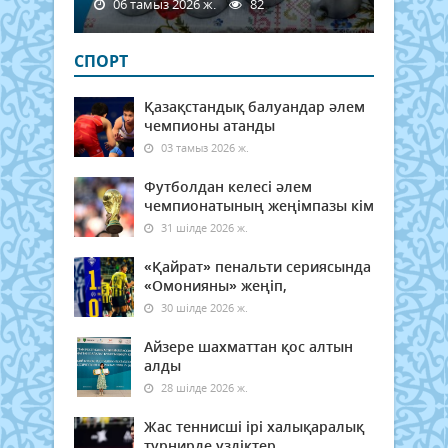
06 тамыз 2026 ж.
82
СПОРТ
Қазақстандық балуандар әлем
чемпионы атанды
03 тамыз 2026 ж.
Футболдан келесі әлем
чемпионатының жеңімпазы кім
31 шілде 2026 ж.
«Қайрат» пенальти сериясында
«Омонияны» жеңіп,
30 шілде 2026 ж.
Айзере шахматтан қос алтын
алды
28 шілде 2026 ж.
Жас теннисші ірі халықаралық
турнирде үздіктер