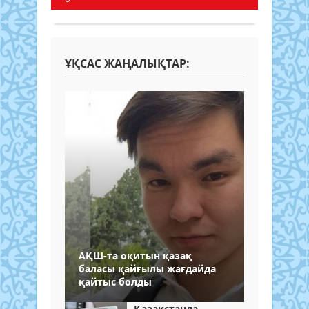
ҰҚСАС ЖАҢАЛЫҚТАР:
АҚШ-та оқитын қазақ
баласы қайғылы жағдайда
қайтыс болды
Қазақстанда