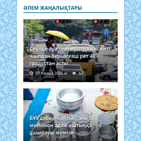
ӘЛЕМ ЖАҢАЛЫҚТАРЫ
Сеулде ауа температурасы жеті
жылдан бері алғаш рет 40
градустан асты
07 тамыз 2026 ж.
67
БҰҰ дабыл қақты: Тағы 50
миллион адам аштыққа
ұшырауы мүмкін