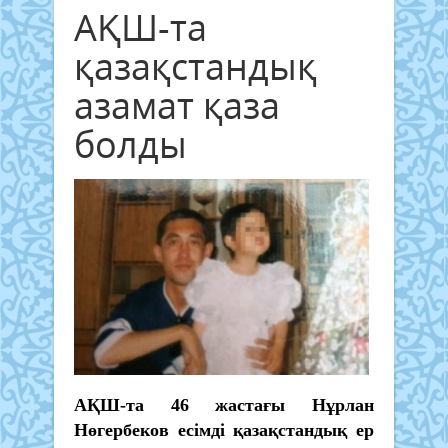
АҚШ-та
қазақстандық
азамат қаза
болды
АҚШ-та 46 жастағы Нұрлан
Нөгербеков есімді қазақстандық ер