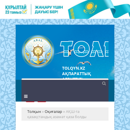
TOLQYN.KZ
АҚПАРАТТЫҚ
АГЕНТТІГІ
Толқын
»
Оқиғалар
» АҚШ-та
қазақстандық азамат қаза болды