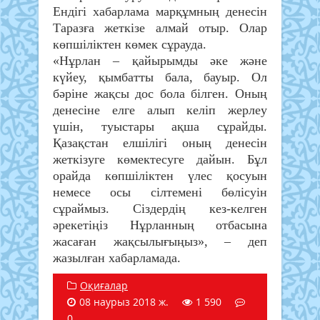
Ендігі хабарлама марқұмның денесін
Таразға жеткізе алмай отыр. Олар
көпшіліктен көмек сұрауда.
«Нұрлан – қайырымды әке және
күйеу, қымбатты бала, бауыр. Ол
бәріне жақсы дос бола білген. Оның
денесіне елге алып келіп жерлеу
үшін, туыстары ақша сұрайды.
Қазақстан елшілігі оның денесін
жеткізуге көмектесуге дайын. Бұл
орайда көпшіліктен үлес қосуын
немесе осы сілтемені бөлісуін
сұраймыз. Сіздердің кез-келген
әрекетіңіз Нұрланның отбасына
жасаған жақсылығыңыз», – деп
жазылған хабарламада.
Оқиғалар
08 наурыз 2018 ж.
1 590
0