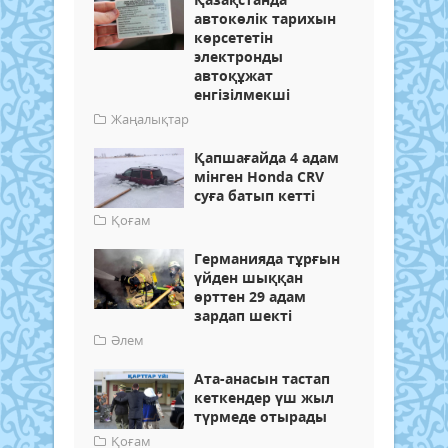
автокөлік тарихын
көрсететін
электронды
автоқұжат
енгізілмекші
Жаңалықтар
Қапшағайда 4 адам
мінген Honda CRV
суға батып кетті
Қоғам
Германияда тұрғын
үйден шыққан
өрттен 29 адам
зардап шекті
Әлем
Ата-анасын тастап
кеткендер үш жыл
түрмеде отырады
Қоғам