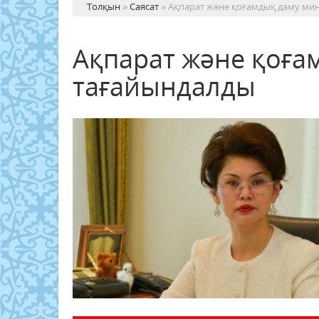
Толқын
»
Саясат
» Ақпарат және қоғамдық даму мин
Ақпарат және қоға
тағайындалды