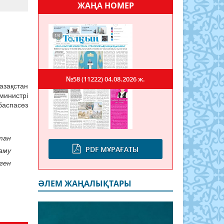
ЖАҢА НОМЕР
№58 (11222)
04.08.2026 ж.
ақстан
министрі
баспасөз
тан
PDF МҰРАҒАТЫ
аму
ген
ӘЛЕМ ЖАҢАЛЫҚТАРЫ