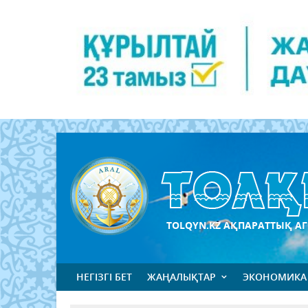
TOLQYN.KZ АҚПАРАТТЫҚ АГ
НЕГІЗГІ БЕТ
ЖАҢАЛЫҚТАР
ЭКОНОМИКА