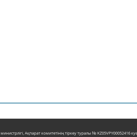
инистрлігі, Ақпарат комитетінің тіркеу туралы № KZ05VPY00052416 куә