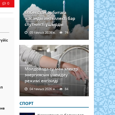
0
Өзбекстан орбитаға
жасанды интеллекті бар
спутникті ұшырды
05 тамыз 2026 ж.
74
үйіс
Молдовада су мен электр
энергиясын үнемдеу
режимі енгізілді
ып
04 тамыз 2026 ж.
84
СПОРТ
әне