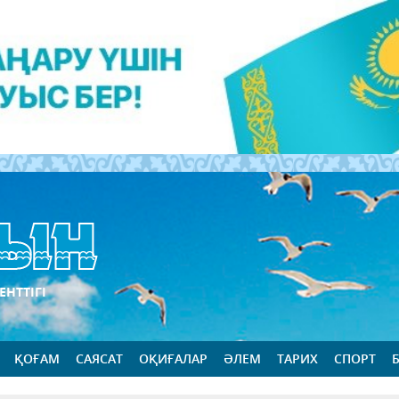
ЕНТТІГІ
ҚОҒАМ
САЯСАТ
ОҚИҒАЛАР
ӘЛЕМ
ТАРИХ
СПОРТ