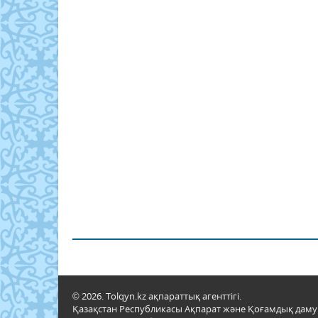
© 2026. Tolqyn.kz ақпараттық агенттігі.
Қазақстан Республикасы Ақпарат және Қоғамдық даму м