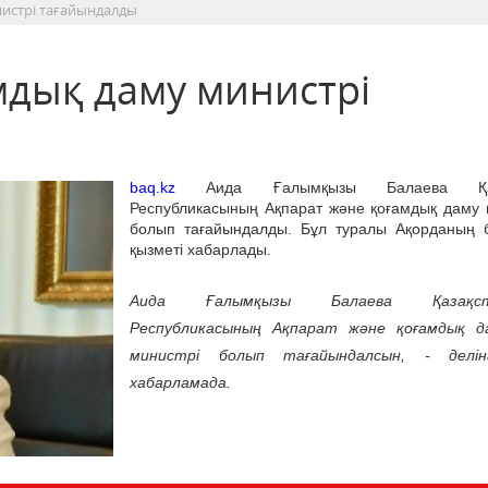
истрі тағайындалды
мдық даму министрі
baq.kz
Аида Ғалымқызы Балаева Қаз
Республикасының Ақпарат және қоғамдық даму 
болып тағайындалды. Бұл туралы Ақорданың 
қызметі хабарлады.
Аида Ғалымқызы Балаева Қазақс
Республикасының Ақпарат және қоғамдық д
министрі болып тағайындалсын, - делін
хабарламада.