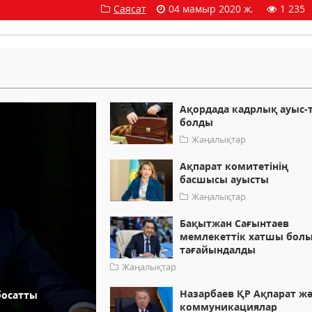
Саясат
04 мамыр 2020 ж.
1 235
Ақордада кадрлық ауыс-т
болды
Жаңалықтар
Ақпарат комитетінің
басшысы ауысты
Жаңалықтар
Бақытжан Сағынтаев
мемлекеттік хатшы бол
тағайындалды
Жаңалықтар
Назарбаев ҚР Ақпарат ж
босатты
коммуникациялар