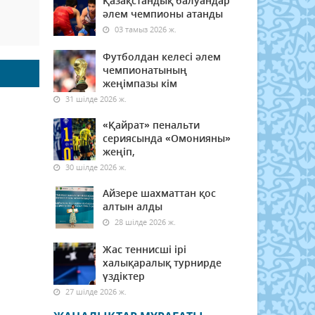
Қазақстандық балуандар
әлем чемпионы атанды
03 тамыз 2026 ж.
Футболдан келесі әлем
чемпионатының
жеңімпазы кім
31 шілде 2026 ж.
«Қайрат» пенальти
сериясында «Омонияны»
жеңіп,
30 шілде 2026 ж.
Айзере шахматтан қос
алтын алды
28 шілде 2026 ж.
Жас теннисші ірі
халықаралық турнирде
үздіктер
27 шілде 2026 ж.