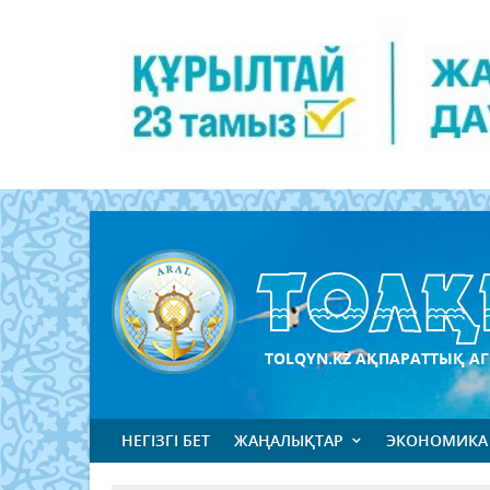
TOLQYN.KZ АҚПАРАТТЫҚ АГ
НЕГІЗГІ БЕТ
ЖАҢАЛЫҚТАР
ЭКОНОМИКА