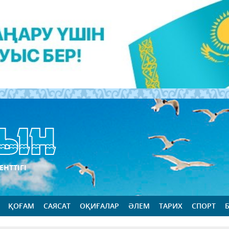
ЕНТТІГІ
ҚОҒАМ
САЯСАТ
ОҚИҒАЛАР
ӘЛЕМ
ТАРИХ
СПОРТ