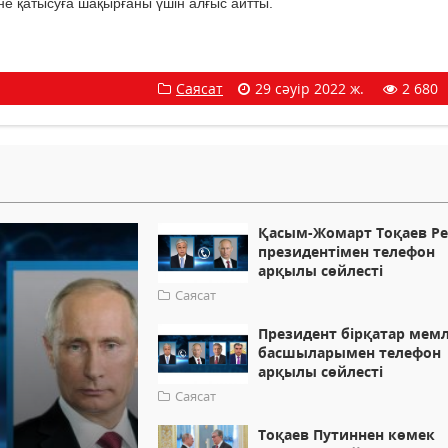
е қатысуға шақырғаны үшін алғыс айтты.
Саясат
29 сәуір 2022 ж.
2 680
Қасым-Жомарт Тоқаев Ре
президентімен телефон
арқылы сөйлесті
Саясат
Президент бірқатар мем
басшыларымен телефон
арқылы сөйлесті
Саясат
Тоқаев Путиннен көмек