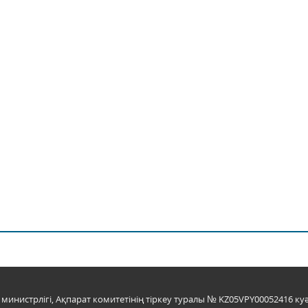
инистрлігі, Ақпарат комитетінің тіркеу туралы № KZ05VPY00052416 куә