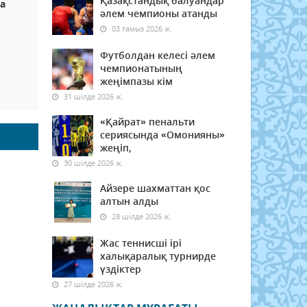
Қазақстандық балуандар
ға
әлем чемпионы атанды
03 тамыз 2026 ж.
Футболдан келесі әлем
чемпионатының
жеңімпазы кім
31 шілде 2026 ж.
«Қайрат» пенальти
сериясында «Омонияны»
жеңіп,
30 шілде 2026 ж.
Айзере шахматтан қос
алтын алды
28 шілде 2026 ж.
Жас теннисші ірі
халықаралық турнирде
үздіктер
27 шілде 2026 ж.