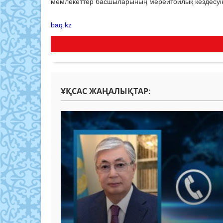
мемлекеттер басшыларының мерейтойлық кездесуін
baq.kz
ҰҚСАС ЖАҢАЛЫҚТАР: