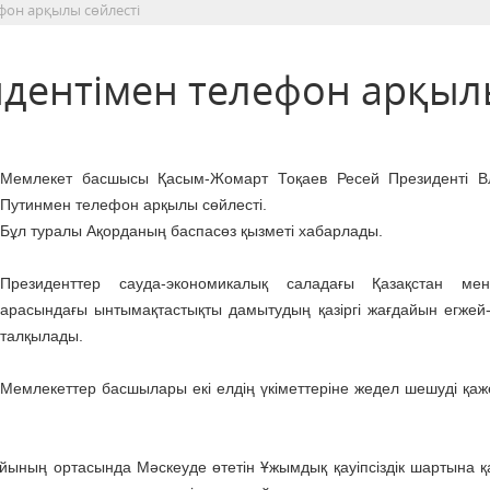
фон арқылы сөйлесті
идентімен телефон арқы
Мемлекет басшысы Қасым-Жомарт Тоқаев Ресей Президенті В
Путинмен телефон арқылы сөйлесті.
Бұл туралы Ақорданың баспасөз қызметі хабарлады.
Президенттер сауда-экономикалық саладағы Қазақстан ме
арасындағы ынтымақтастықты дамытудың қазіргі жағдайын егжей-
талқылады.
Мемлекеттер басшылары екі елдің үкіметтеріне жедел шешуді қаже
ының ортасында Мәскеуде өтетін Ұжымдық қауіпсіздік шартына 