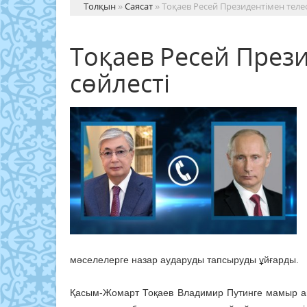
Толқын
»
Саясат
» Тоқаев Ресей Президентімен теле
Тоқаев Ресей През
сөйлесті
мәселелерге назар аударуды тапсыруды ұйғарды.
Қасым-Жомарт Тоқаев Владимир Путинге мамыр ай