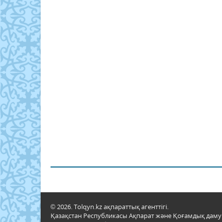
© 2026. Tolqyn.kz ақпараттық агенттігі.
Қазақстан Республикасы Ақпарат және Қоғамдық даму м