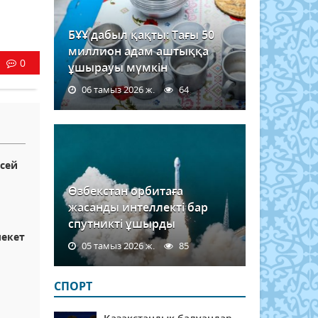
БҰҰ дабыл қақты: Тағы 50
миллион адам аштыққа
0
ұшырауы мүмкін
06 тамыз 2026 ж.
64
сей
Өзбекстан орбитаға
жасанды интеллекті бар
спутникті ұшырды
лекет
05 тамыз 2026 ж.
85
СПОРТ