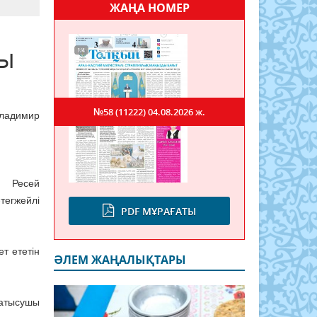
ЖАҢА НОМЕР
лы
№58 (11222)
04.08.2026 ж.
ладимир
н Ресей
тегжейлі
PDF МҰРАҒАТЫ
т ететін
ӘЛЕМ ЖАҢАЛЫҚТАРЫ
қатысушы