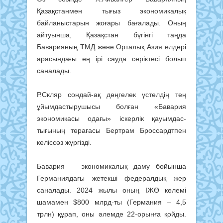
Қазақстанмен тығыз эко­номикалық
байланыстарын жоғары бағалады. Оның
айтуын­ша, Қазақстан бүгінгі таңда
Баварияның ТМД және Орталық Азия елдері
арасындағы ең ірі сауда серіктесі болып
саналады.
Р.Скляр сондай-ақ дөңгелек үстелдің тең
ұйымдастырушысы болған «Бавария
экономикасы одағы» іскерлік қауымдас­
тығының төрағасы Бертрам Броссардтпен
келіссөз жүргізді.
Бавария – экономикалық даму бойынша
Германиядағы жетекші федералдық жер
саналады. 2024 жылы оның ІЖӨ көлемі
шамамен $800 млрд-ты (Германия – 4,5
трлн) құрап, оны әлемде 22-орынға қойды.