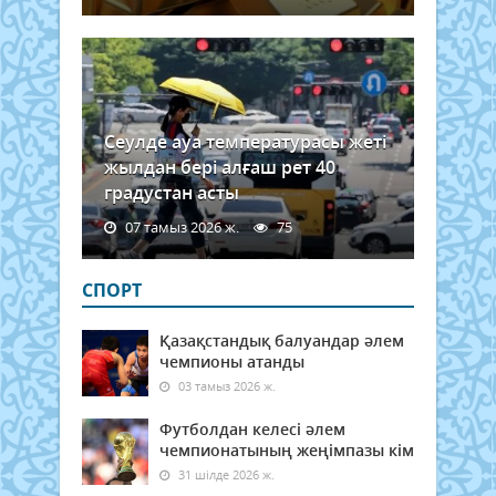
Сеулде ауа температурасы жеті
жылдан бері алғаш рет 40
градустан асты
07 тамыз 2026 ж.
75
СПОРТ
Қазақстандық балуандар әлем
чемпионы атанды
03 тамыз 2026 ж.
Футболдан келесі әлем
чемпионатының жеңімпазы кім
31 шілде 2026 ж.