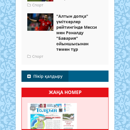
Спорт
"Алтын допқа"
үміткерлер
рейтингінде Месси
мен Роналду
"Бавария"
ойыншысынан
төмен тұр
Спорт
Пікір қалдыру
ЖАҢА НОМЕР