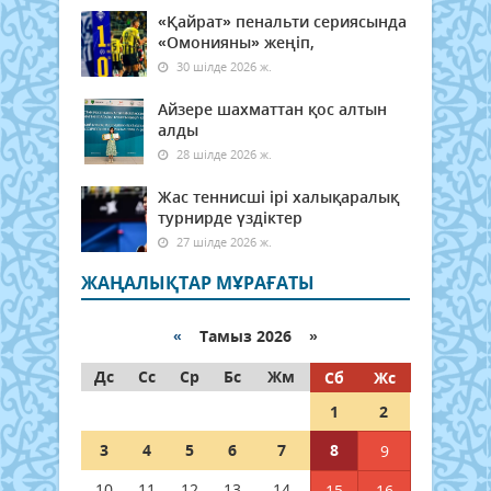
«Қайрат» пенальти сериясында
«Омонияны» жеңіп,
30 шілде 2026 ж.
Айзере шахматтан қос алтын
алды
28 шілде 2026 ж.
Жас теннисші ірі халықаралық
турнирде үздіктер
27 шілде 2026 ж.
ЖАҢАЛЫҚТАР МҰРАҒАТЫ
«
Тамыз 2026 »
Дс
Сс
Ср
Бс
Жм
Сб
Жс
1
2
3
4
5
6
7
8
9
10
11
12
13
14
15
16