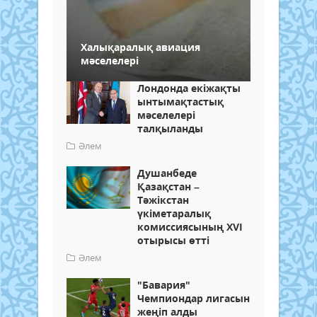
Халықаралық авиация
мәселелері
Лондонда екіжақты
ынтымақтастық
мәселелері
талқыланды
Әлем
Душанбеде
Қазақстан –
Тәжікстан
үкіметаралық
комиссиясының XVI
отырысы өтті
Әлем
"Бавария"
Чемпиондар лигасын
жеңіп алды