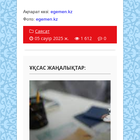
Ақпарат көзі:
egemen.kz
Фото:
egemen.kz
Саясат
05 сәуір 2025 ж.
1 612
0
ҰҚСАС ЖАҢАЛЫҚТАР: