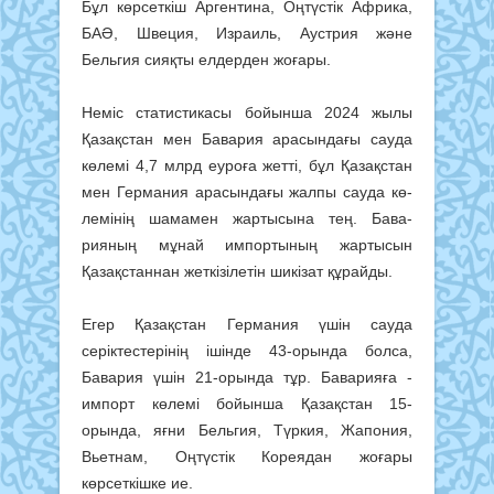
Бұл көрсеткіш Аргентина, Оңтүстік Африка,
БАӘ, Швеция, Израиль, Аустрия және
Бельгия сияқты елдерден жоғары.
Неміс статистикасы бойын­ша 2024 жылы
Қазақстан мен Бавария арасындағы сау­да
кө­лемі 4,7 млрд еуроға жет­ті, бұл Қазақстан
мен Гер­ма­ния ара­сын­дағы жалпы сауда кө­
ле­мі­нің шамамен жартысына тең. Бава­
рияның мұнай импорты­ның жар­тысын
Қазақстаннан жет­кізілетін шикізат құрайды.
Егер Қазақстан Германия үшін сауда
серіктестерінің ішін­де 43-орында болса,
Бавария үшін 21-орында тұр. Бавария­ға ­
импорт көлемі бойынша Қазақстан 15-
орында, яғни Бель­гия, Түркия, Жапония,
Вьет­нам, Оңтүстік Кореядан жо­ғары
көрсеткішке ие.