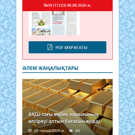
№59 (11223)
08.08.2026 ж.
PDF МҰРАҒАТЫ
ӘЛЕМ ЖАҢАЛЫҚТАРЫ
АҚШ-тағы еңбек нарығының
әлсіреуі алтын бағасын өсірді
08 тамыз 2026 ж.
64