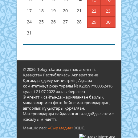
17
18
19
20
21
22
23
24
25
26
27
28
29
30
31
© 2026. Tolqyn.kz ақпараттық агенттігі.
Қазақстан Республикасы Ақпарат және
Қоғамдық даму министрлігі, Ақпарат
комитетінің тіркеу туралы № KZ05VPY00052416
куәлігі 21.07.2022 жылы берілген.
® Агенттік сайтында жарияланған барлық
мақалалар мен фото-бейне материалдардың
авторлық құқықтары қорғалған.
Материалдарды пайдаланған жағдайда сілтеме
жасалуы міндетті.
Меншік иесі:
«Сыр медиа»
ЖШС.