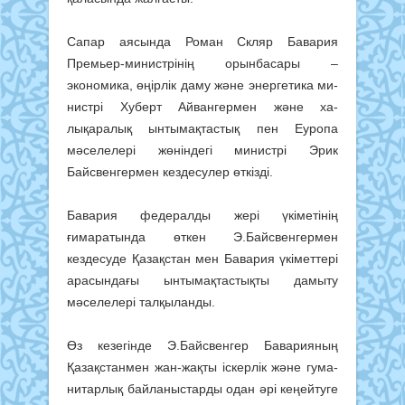
Сапар аясында Роман Скляр Бавария
Премьер-министрінің орынбасары –
экономика, өңірлік даму және энергетика ми­
нистрі Хуберт Айвангермен және ха­
лықаралық ынтымақтастық пен Еуропа
мәселелері жөніндегі министрі Эрик
Байсвенгермен кездесулер өткізді.
Бавария федералды жері үкіметінің
ғимаратында өткен Э.Байсвенгермен
кездесуде Қазақстан мен Бавария үкіметтері
арасындағы ынтымақтастықты дамыту
мәселелері талқыланды.
Өз кезегінде Э.Байсвенгер Баварияның
Қазақстанмен жан-жақты іскерлік және гу­ма­
нитарлық байланыстарды одан әрі кеңейтуге