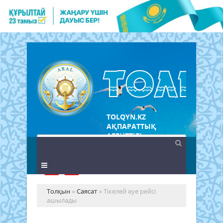
TOLQYN.KZ
АҚПАРАТТЫҚ
АГЕНТТІГІ
Толқын
»
Саясат
» Тікелей әуе рейсі
ашылады