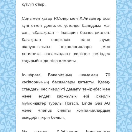
күтіліп отыр.
Сонымен қатар Р.Скляр мен Х.Айвангер осы
күні өткен дөң­гелек үстелде баяндама жа­­
сап, «Қазақстан – Бавария биз­нес-диалогі:
Қазақстан өнеркәсіп және ауыл
шаруашылығы ­тех­нологиялары мен
логистика са­ласындағы серіктес ретінде»
тақырыбында пікір алмасты.
Іс-шараға Баварияның шамамен 70
кәсіпорнының бас­шы­лары қатысты. Қазақ­
стан­дағы кәсіпкерлікті дамыту тәжі­рибесімен
және елдегі қаржылық әрі іскерлік
мүмкіндіктер туралы Horsch, Linde Gas AG
және Rhenus сияқты компаниялардың
өкілдері пікірін бөлісті.
Өз сөзінде Х.Айвангер Бава­рияның