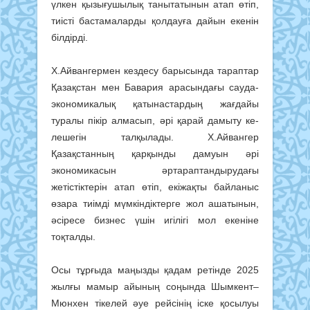
үлкен қызығушылық танытатынын атап өтіп,
тиісті бастамаларды қолдауға дайын екенін
білдірді.
Х.Айвангермен кездесу барысында тараптар
Қазақстан мен Бавария арасындағы сауда-
экономикалық қатынас­тар­дың жағдайы
туралы пікір ал­масып, әрі қарай дамыту ке­
ле­шегін талқылады. Х.Айван­гер
Қазақстанның қар­қынды дамуын әрі
экономикасын әртараптандырудағы
жетістіктерін атап өтіп, екі­жақты байланыс
өзара тиімді мүм­кін­діктерге жол ашатынын,
әсіресе бизнес үшін игілігі мол екеніне
тоқталды.
Осы тұрғыда маңызды қадам ретінде 2025
жылғы мамыр айының соңында Шымкент–
Мюнхен тікелей әуе рейсінің іске қосылуы