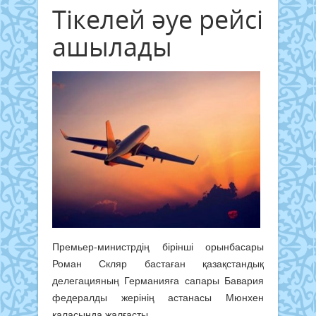
Тікелей әуе рейсі
ашылады
Премьер-министрдің бірінші орынбасары
Роман Скляр бастаған қазақстандық
делегацияның Германияға сапары Бавария
федералды жерінің астанасы Мюнхен
қаласында жалғасты.