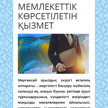
МЕМЛЕКЕТТІК
КӨРСЕТІЛЕТІН
ҚЫЗМЕТ
Мергенсай ауылдық округі әкімінің
аппараты – жергілікті басқару жүйесінің
халыққа ең жақын буыны ретінде ауыл
тұрғындарының күнделікті өміріндегі
маңызды мәселелермен айналысып,
мемлекеттік қызметтерді қолжетімді