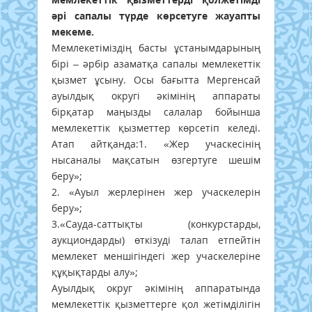
әрі сапалы түрде көрсетуге жауапты
мекеме.
Мемлекетіміздің басты ұстанымдарының
бірі – әрбір азаматқа сапалы мемлекеттік
қызмет ұсыну. Осы бағытта Мергенсай
ауылдық округі әкімінің аппараты
бірқатар маңызды салалар бойынша
мемлекеттік қызметтер көрсетіп келеді.
Атап айтқанда:1. «Жер учаскесінің
нысаналы мақсатын өзгертуге шешім
беру»;
2. «Ауыл жерлерінен жер учаскелерін
беру»;
3.«Сауда-саттықты (конкурстарды,
аукциондарды) өткізуді талап етпейтін
мемлекет меншігіндегі жер учаскелеріне
құқықтарды алу»;
Ауылдық округ әкімінің аппаратында
мемлекеттік қызметтерге қол жетімділігін