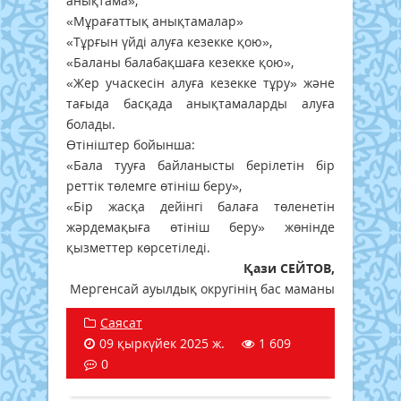
анықтама»,
«Мұрағаттық анықтамалар»
«Тұрғын үйді алуға кезекке қою»,
«Баланы балабақшаға кезекке қою»,
«Жер учаскесін алуға кезекке тұру» және
тағыда басқада анықтамаларды алуға
болады.
Өтініштер бойынша:
«Бала тууға байланысты берілетін бір
реттік төлемге өтініш беру»,
«Бір жасқа дейінгі балаға төленетін
жәрдемақыға өтініш беру» жөнінде
қызметтер көрсетіледі.
Қази СЕЙТОВ,
Мергенсай ауылдық округінің бас маманы
Саясат
09 қыркүйек 2025 ж.
1 609
0