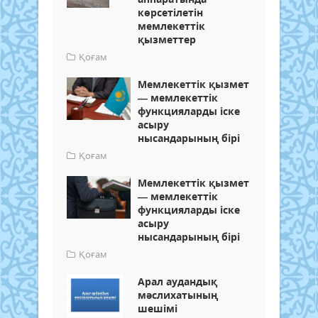
көрсетілетін
мемлекеттік
қызметтер
Қоғам
Мемлекеттік қызмет
— мемлекеттік
функцияларды іске
асыру
нысандарының бірі
Қоғам
Мемлекеттік қызмет
— мемлекеттік
функцияларды іске
асыру
нысандарының бірі
Қоғам
Арал аудандық
мәслихатының
шешімі