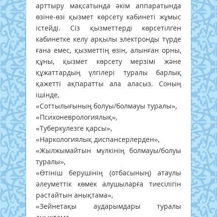
арттыру мақсатында әкім аппаратында
өзіне-өзі қызмет көрсету кабинеті жұмыс
істейді. Сіз қызметтерді көрсетілген
кабинетке келу арқылы электронды түрде
ғана емес, қызметтің өзін, алынған орны,
құны, қызмет көрсету мерзімі және
құжаттардың үлгілері туралы барлық
қажетті ақпаратты ала аласыз. Соның
ішінде,
«Соттылығының болуы/болмауы туралы»,
«Психоневрологиялық»,
«Туберкулезге қарсы»,
«Наркологиялық диспансерлерден»,
«Жылжымайтын мүлкінің болмауы/болуы
туралы»,
«Өтініш берушінің (отбасының) атаулы
әлеуметтік көмек алушыларға тиесілігін
растайтын анықтама»,
«Зейнетақы аударымдары туралы