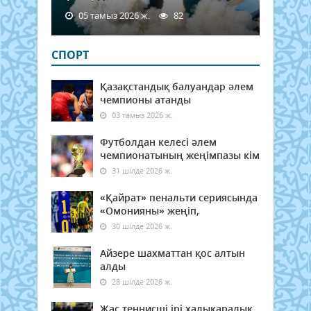
05 тамыз 2026 ж.
82
СПОРТ
Қазақстандық балуандар әлем
чемпионы атанды
03 тамыз 2026 ж.
Футболдан келесі әлем
чемпионатының жеңімпазы кім
31 шілде 2026 ж.
«Қайрат» пенальти сериясында
«Омонияны» жеңіп,
30 шілде 2026 ж.
Айзере шахматтан қос алтын
алды
28 шілде 2026 ж.
Жас теннисші ірі халықаралық