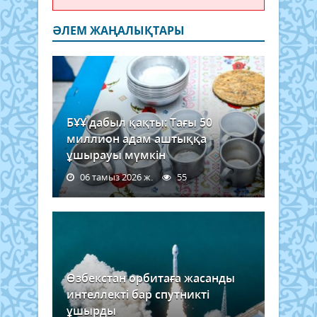
ӘЛЕМ ЖАҢАЛЫҚТАРЫ
БҰҰ дабыл қақты: Тағы 50
миллион адам аштыққа
ұшырауы мүмкін
06 тамыз 2026 ж.
55
Өзбекстан орбитаға жасанды
интеллекті бар спутникті
ұшырды