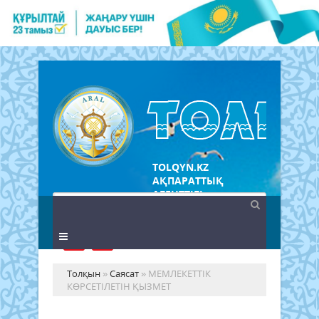
TOLQYN.KZ
АҚПАРАТТЫҚ
АГЕНТТІГІ
Толқын
»
Саясат
» МЕМЛЕКЕТТІК
КӨРСЕТІЛЕТІН ҚЫЗМЕТ