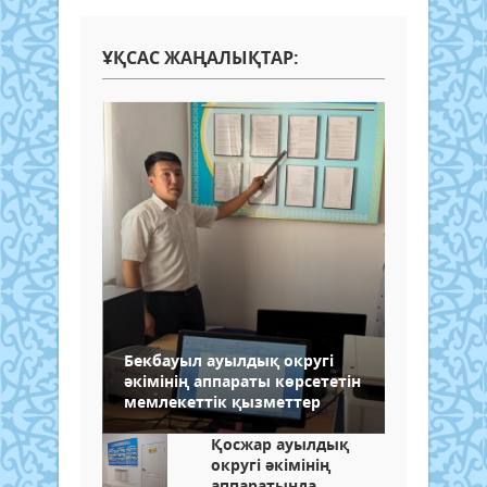
ҰҚСАС ЖАҢАЛЫҚТАР:
Бекбауыл ауылдық округі
әкімінің аппараты көрсететін
мемлекеттік қызметтер
Қосжар ауылдық
округі әкімінің
аппаратында