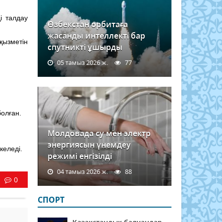
і талдау
Өзбекстан орбитаға
жасанды интеллекті бар
қызметін
спутникті ұшырды
05 тамыз 2026 ж.
77
болған.
Молдовада су мен электр
энергиясын үнемдеу
келеді.
режимі енгізілді
04 тамыз 2026 ж.
88
0
СПОРТ