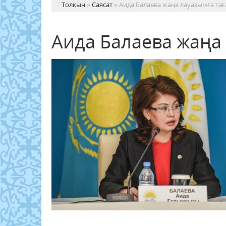
Толқын
»
Саясат
» Аида Балаева жаңа лауазымға та
Аида Балаева жаңа