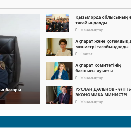
Қызылорда облысының ә
тағайындалды
Жаңалықтар
Ақпарат және қоғамдық 
министрі тағайындалды
Саясат
Ақпарат комитетінің
басшысы ауысты
Жаңалықтар
РУСЛАН ДӘЛЕНОВ - ҰЛТТ
рынбасары
ЭКОНОМИКА МИНИСТРІ
Жаңалықтар