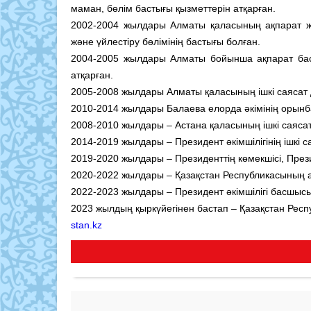
маман, бөлім бастығы қызметтерін атқарған.
2002-2004 жылдары Алматы қаласының ақпарат жә
және үйлестіру бөлімінің бастығы болған.
2004-2005 жылдары Алматы бойынша ақпарат бас
атқарған.
2005-2008 жылдары Алматы қаласының ішкі саясат 
2010-2014 жылдары Балаева елорда әкімінің орынб
2008-2010 жылдары – Астана қаласының ішкі саяса
2014-2019 жылдары – Президент әкімшілігінің ішкі с
2019-2020 жылдары – Президенттің көмекшісі, Презид
2020-2022 жылдары – Қазақстан Республикасының а
2022-2023 жылдары – Президент әкімшілігі басшыс
2023 жылдың қыркүйегінен бастап – Қазақстан Рес
stan.kz