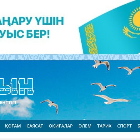
ЕНТТІГІ
ҚОҒАМ
САЯСАТ
ОҚИҒАЛАР
ӘЛЕМ
ТАРИХ
СПОРТ