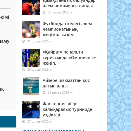
Қазақстандық балуандар
әлем чемпионы атанды
03 тамыз 2026 ж.
кімі
Футболдан келесі әлем
чемпионатының
жеңімпазы кім
даму
31 шілде 2026 ж.
«Қайрат» пенальти
сериясында «Омонияны»
жеңіп,
30 шілде 2026 ж.
Айзере шахматтан қос
алтын алды
ЫҚ
28 шілде 2026 ж.
Жас теннисші ірі
халықаралық турнирде
үздіктер
27 шілде 2026 ж.