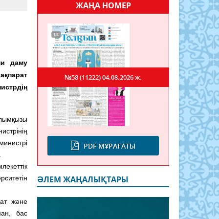
ЖАҢА НОМЕР
ы
ни даму
ақпарат
№58 (11222)
04.08.2026 ж.
стрдің
лымқызы
истрінің
инистрі
PDF МҰРАҒАТЫ
.
екеттік
рситетін
ӘЛЕМ ЖАҢАЛЫҚТАРЫ
ат және
ман, бас