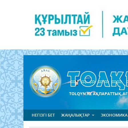
TOLQYN.KZ АҚПАРАТТЫҚ АГ
НЕГІЗГІ БЕТ
ЖАҢАЛЫҚТАР
ЭКОНОМИКА