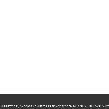
инистрлігі, Ақпарат комитетінің тіркеу туралы № KZ05VPY00052416 куә