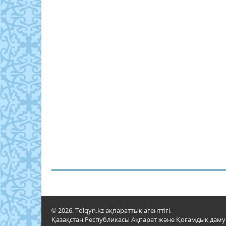
© 2026. Tolqyn.kz ақпараттық агенттігі.
Қазақстан Республикасы Ақпарат және Қоғамдық даму м