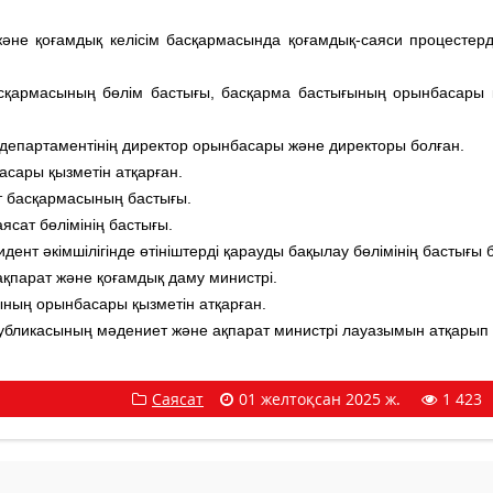
не қоғамдық келісім басқармасында қоғамдық-саяси процестерд
қармасының бөлім бастығы, басқарма бастығының орынбасары 
департаментінің директор орынбасары және директоры болған.
асары қызметін атқарған.
т басқармасының бастығы.
аясат бөлімінің бастығы.
ент әкімшілігінде өтініштерді қарауды бақылау бөлімінің бастығы 
қпарат және қоғамдық даму министрі.
ының орынбасары қызметін атқарған.
публикасының мәдениет және ақпарат министрі лауазымын атқарып 
Саясат
01 желтоқсан 2025 ж.
1 423