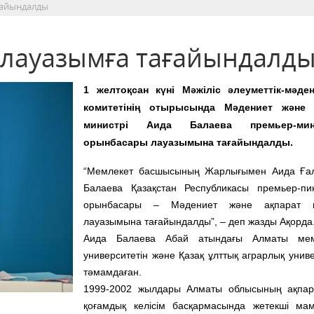
ғайындалды
 лауазымға тағайындалд
1 желтоқсан күні Мәжіліс әлеуметтік-мәде
комитетінің отырысында Мәдениет және 
министрі Аида Балаева премьер-мини
орынбасары лауазымына тағайындалды.
“Мемлекет басшысының Жарлығымен Аида Ға
Балаева Қазақстан Республикасы премьер-пин
орынбасары – Мәдениет және ақпарат м
лауазымына тағайындалды”, – деп жазды Ақорда
Аида Балаева Абай атындағы Алматы мемл
университетін және Қазақ ұлттық аграрлық униве
тәмамдаған.
1999-2002 жылдары Алматы облысының ақпар
қоғамдық келісім басқармасында жетекші ма