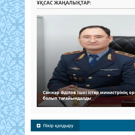
ҰҚСАС ЖАҢАЛЫҚТАР:
Санжар Әділов Ішкі істер министрінің о
болып тағайындалды
Пікір қалдыру